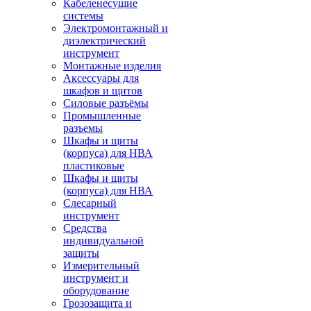
Кабеленесущие
системы
Электромонтажный и
диэлектрический
инструмент
Монтажные изделия
Аксессуары для
шкафов и щитов
Силовые разъёмы
Промышленные
разъемы
Шкафы и щиты
(корпуса) для НВА
пластиковые
Шкафы и щиты
(корпуса) для НВА
Слесарный
инструмент
Средства
индивидуальной
защиты
Измерительный
инструмент и
оборудование
Грозозащита и