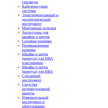
гирлянды
Кабеленесущие
системы
Электромонтажный и
диэлектрический
инструмент
Монтажные изделия
Аксессуары для
шкафов и щитов
Силовые разъёмы
Промышленные
разъемы
Шкафы и щиты
(корпуса) для НВА
пластиковые
Шкафы и щиты
(корпуса) для НВА
Слесарный
инструмент
Средства
индивидуальной
защиты
Измерительный
инструмент и
оборудование