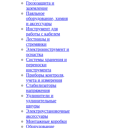
Грозозащита и
заземление
Паяльное
оборудование, химия
и аксессуары
Инструмент для
работы с кабелем
Лестницы и
стремянки
Электроинструмент и
оснастка
Системы хранения и
переноски
инструмента
Приборы контроля,
учета и измерения
Стабилизаторы
напряжения
Удлинители и
удлинительные
шнуры
Электроустановочные
аксессуары
Монтажные коробки
Оборудование