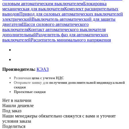
силовым автоматическим выключателем
Блокировка
механическая для выключателя
Комплект расширительных
выводов
Привод для силовых автоматических выключателей
электрический
Выключатель автоматический для защиты
двигателя
Шасси силового автоматического
выключателя
Контакт автоматического выключателя
дополнительный
Разделитель фаз для автоматических
выключателей
Расцепитель минимального напряжения
Производитель:
КЭАЗ
Розничная
цена с учетом НДС
Отправьте заявку для
получения дополнительной индивидуальной
скидки
Проектные скидки
Нет в наличии
Нашли дешевле
Под заказ
Наши менеджеры обязательно свяжутся с вами и уточнят
условия заказа
Поделиться