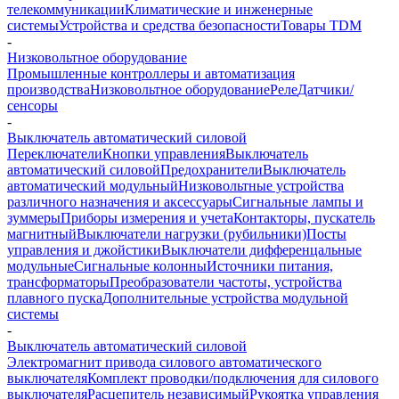
телекоммуникации
Климатические и инженерные
системы
Устройства и средства безопасности
Товары TDM
-
Низковольтное оборудование
Промышленные контроллеры и автоматизация
производства
Низковольтное оборудование
Реле
Датчики/
сенсоры
-
Выключатель автоматический силовой
Переключатели
Кнопки управления
Выключатель
автоматический силовой
Предохранители
Выключатель
автоматический модульный
Низковольтные устройства
различного назначения и аксессуары
Сигнальные лампы и
зуммеры
Приборы измерения и учета
Контакторы, пускатель
магнитный
Выключатели нагрузки (рубильники)
Посты
управления и джойстики
Выключатели дифференцальные
модульные
Сигнальные колонны
Источники питания,
трансформаторы
Преобразователи частоты, устройства
плавного пуска
Дополнительные устройства модульной
системы
-
Выключатель автоматический силовой
Электромагнит привода силового автоматического
выключателя
Комплект проводки/подключения для силового
выключателя
Расцепитель независимый
Рукоятка управления