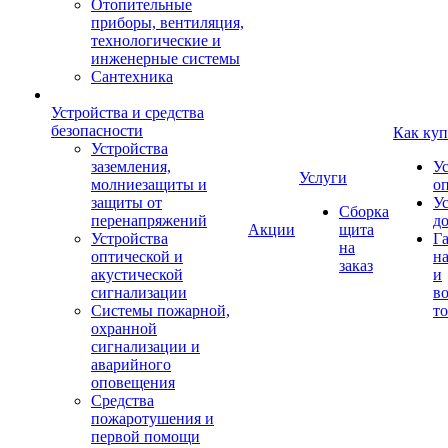
Отопительные
приборы, вентиляция,
технологические и
инженерные системы
Сантехника
Устройства и средства
безопасности
Как куп
Устройства
заземления,
У
Услуги
молниезащиты и
о
защиты от
У
Сборка
перенапряжений
д
Акции
щита
Устройства
Г
на
оптической и
на
заказ
акустической
и
сигнализации
во
Системы пожарной,
то
охранной
сигнализации и
аварийного
оповещения
Средства
пожаротушения и
первой помощи