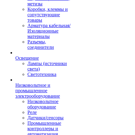
метизы
Коробки, клеммы и
сопутствующие
товары
Арматура кабельная/
Изоляционные
материалы
Разъемы,
соединители
Освещение
Лампы (источники
света)
Светотехника
Низковольтное и
промышленное
электрооборудование
Низковольтное
оборудование
Реле
Датчики/сенсоры
Промышленные
контроллеры и
автоматизация