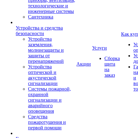
приборы, вентиляция,
технологические и
инженерные системы
Сантехника
Устройства и средства
безопасности
Как куп
Устройства
заземления,
У
Услуги
молниезащиты и
о
защиты от
У
Сборка
перенапряжений
д
Акции
щита
Устройства
Г
на
оптической и
на
заказ
акустической
и
сигнализации
во
Системы пожарной,
то
охранной
сигнализации и
аварийного
оповещения
Средства
пожаротушения и
первой помощи