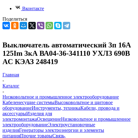
Вконтакте
Поделиться
Выключатель автоматический 3п 16А
125Im 3кА ВА04-36-341110 УХЛ3 690В
AC КЭАЗ 248419
Главная
-
Каталог
-
Низковольтное и промышленное электрооборудование
Кабеленесущие системы
Высоковольтное и щитовое
оборудование
Инструменты, техника
Кабели, провода и
аксессуары
Изделия для
электромонтажа
Освещение
Низковольтное и промышленное
электрооборудование
Электроустановочные
изделия
Генераторы электроэнергии и элементы
питания
Прочие товары
Связь,