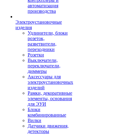
контроллеры и
автоматизация
производства
Электроустановочные
изделия
Удлинители, блоки
розеток,
разветвители,
переходники
Розетки
Выключатели,
переключатели,
диммеры
Аксессуары для
электроустановочных
изделий
Рамки, декоративные
элементы, основания
для ЭУИ
Блоки
комбинированные
Вилки
Датчики движения,
детекторы