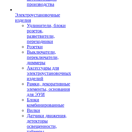
производства
Электроустановочные
изделия
Удлинители, блоки
розеток,
разветвители,
переходники
Розетки
Выключатели,
переключатели,
диммеры
Аксессуары для
электроустановочных
изделий
Рамки, декоративные
элементы, основания
для ЭУИ
Блоки
комбинированные
Вилки
Датчики движения,
детекторы
освещенности,
таймеры