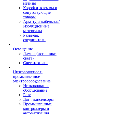
метизы
Коробки, клеммы и
сопутствующие
товары
Арматура кабельная/
Изоляционные
материалы
Разъемы,
соединители
Освещение
Лампы (источники
света)
Светотехника
Низковольтное и
промышленное
электрооборудование
Низковольтное
оборудование
Реле
Датчики/сенсоры
Промышленные
контроллеры и
автоматизация