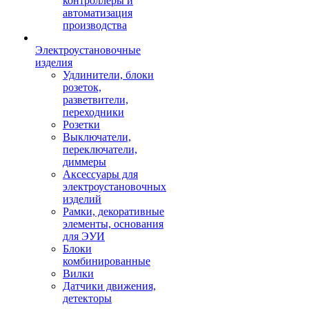
контроллеры и
автоматизация
производства
Электроустановочные
изделия
Удлинители, блоки
розеток,
разветвители,
переходники
Розетки
Выключатели,
переключатели,
диммеры
Аксессуары для
электроустановочных
изделий
Рамки, декоративные
элементы, основания
для ЭУИ
Блоки
комбинированные
Вилки
Датчики движения,
детекторы