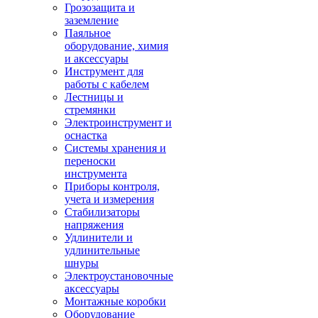
Грозозащита и
заземление
Паяльное
оборудование, химия
и аксессуары
Инструмент для
работы с кабелем
Лестницы и
стремянки
Электроинструмент и
оснастка
Системы хранения и
переноски
инструмента
Приборы контроля,
учета и измерения
Стабилизаторы
напряжения
Удлинители и
удлинительные
шнуры
Электроустановочные
аксессуары
Монтажные коробки
Оборудование