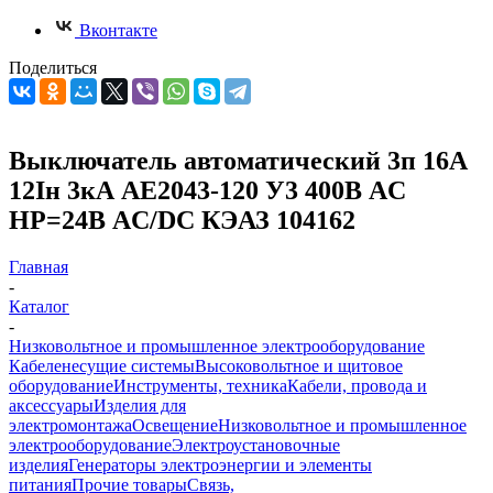
Вконтакте
Поделиться
Выключатель автоматический 3п 16А
12Iн 3кА АЕ2043-120 У3 400В AC
НР=24В AC/DC КЭАЗ 104162
Главная
-
Каталог
-
Низковольтное и промышленное электрооборудование
Кабеленесущие системы
Высоковольтное и щитовое
оборудование
Инструменты, техника
Кабели, провода и
аксессуары
Изделия для
электромонтажа
Освещение
Низковольтное и промышленное
электрооборудование
Электроустановочные
изделия
Генераторы электроэнергии и элементы
питания
Прочие товары
Связь,