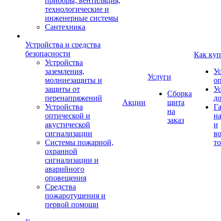
приборы, вентиляция,
технологические и
инженерные системы
Сантехника
Устройства и средства
безопасности
Как куп
Устройства
заземления,
У
Услуги
молниезащиты и
о
защиты от
У
Сборка
перенапряжений
д
Акции
щита
Устройства
Г
на
оптической и
на
заказ
акустической
и
сигнализации
во
Системы пожарной,
то
охранной
сигнализации и
аварийного
оповещения
Средства
пожаротушения и
первой помощи