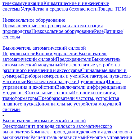
телекоммуникации
Климатические и инженерные
системы
Устройства и средства безопасности
Товары TDM
-
Низковольтное оборудование
Промышленные контроллеры и автоматизация
производства
Низковольтное оборудование
Реле
Датчики/
сенсоры
-
Выключатель автоматический силовой
Переключатели
Кнопки управления
Выключатель
автоматический силовой
Предохранители
Выключатель
автоматический модульный
Низковольтные устройства
различного назначения и аксессуары
Сигнальные лампы и
зуммеры
Приборы измерения и учета
Контакторы, пускатель
магнитный
Выключатели нагрузки (рубильники)
Посты
управления и джойстики
Выключатели дифференцальные
модульные
Сигнальные колонны
Источники питания,
трансформаторы
Преобразователи частоты, устройства
плавного пуска
Дополнительные устройства модульной
системы
-
Выключатель автоматический силовой
Электромагнит привода силового автоматического
выключателя
Комплект проводки/подключения для силового
выключателя
Расцепитель независимый
Рукоятка управления