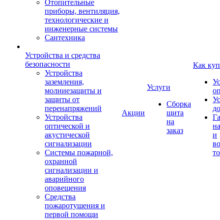
Отопительные
приборы, вентиляция,
технологические и
инженерные системы
Сантехника
Устройства и средства
безопасности
Как куп
Устройства
заземления,
У
Услуги
молниезащиты и
о
защиты от
У
Сборка
перенапряжений
д
Акции
щита
Устройства
Г
на
оптической и
на
заказ
акустической
и
сигнализации
во
Системы пожарной,
то
охранной
сигнализации и
аварийного
оповещения
Средства
пожаротушения и
первой помощи