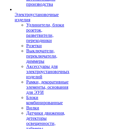
производства
Электроустановочные
изделия
Удлинители, блоки
розеток,
разветвители,
переходники
Розетки
Выключатели,
переключатели,
диммеры
Аксессуары для
электроустановочных
изделий
Рамки, декоративные
элементы, основания
для ЭУИ
Блоки
комбинированные
Вилки
Датчики движения,
детекторы
освещенности,
таймеры