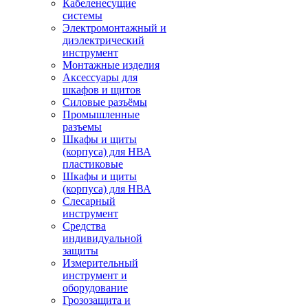
Кабеленесущие
системы
Электромонтажный и
диэлектрический
инструмент
Монтажные изделия
Аксессуары для
шкафов и щитов
Силовые разъёмы
Промышленные
разъемы
Шкафы и щиты
(корпуса) для НВА
пластиковые
Шкафы и щиты
(корпуса) для НВА
Слесарный
инструмент
Средства
индивидуальной
защиты
Измерительный
инструмент и
оборудование
Грозозащита и