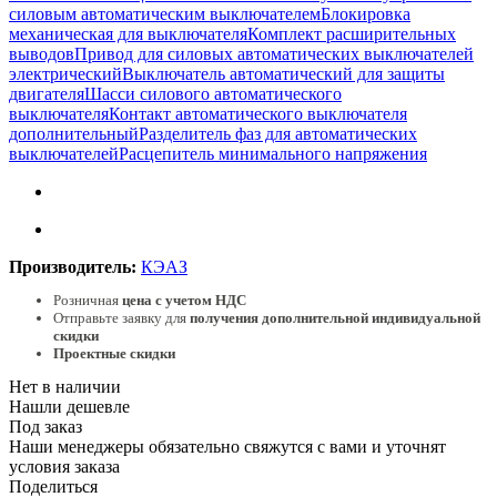
силовым автоматическим выключателем
Блокировка
механическая для выключателя
Комплект расширительных
выводов
Привод для силовых автоматических выключателей
электрический
Выключатель автоматический для защиты
двигателя
Шасси силового автоматического
выключателя
Контакт автоматического выключателя
дополнительный
Разделитель фаз для автоматических
выключателей
Расцепитель минимального напряжения
Производитель:
КЭАЗ
Розничная
цена с учетом НДС
Отправьте заявку для
получения дополнительной индивидуальной
скидки
Проектные скидки
Нет в наличии
Нашли дешевле
Под заказ
Наши менеджеры обязательно свяжутся с вами и уточнят
условия заказа
Поделиться