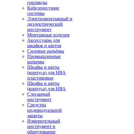
гирлянды
Кабеленесущие
системы
Электромонтажный и
диэлектрический
инструмент
Монтажные изделия
Аксессуары для
шкафов и щитов
Силовые разъёмы
Промышленные
разъемы
Шкафы и щиты
(корпуса) для НВА
пластиковые
Шкафы и щиты
(корпуса) для НВА
Слесарный
инструмент
Средства
индивидуальной
защиты
Измерительный
инструмент и
оборудование