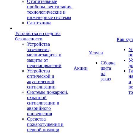
Отопительные
приборы, вентиляция,
технологические и
инженерные системы
Сантехника
Устройства и средства
безопасности
Как куп
Устройства
заземления,
У
Услуги
молниезащиты и
о
защиты от
У
Сборка
перенапряжений
д
Акции
щита
Устройства
Г
на
оптической и
на
заказ
акустической
и
сигнализации
во
Системы пожарной,
то
охранной
сигнализации и
аварийного
оповещения
Средства
пожаротушения и
первой помощи