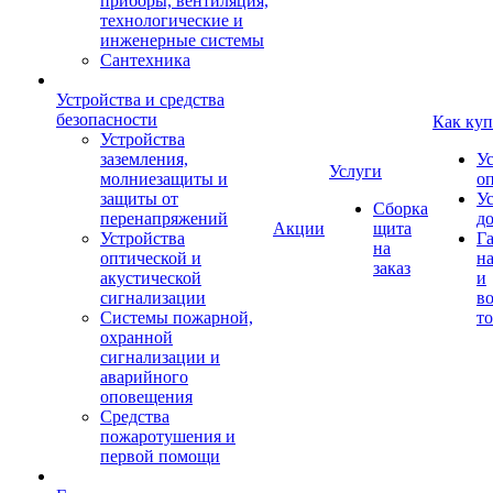
приборы, вентиляция,
технологические и
инженерные системы
Сантехника
Устройства и средства
безопасности
Как куп
Устройства
заземления,
У
Услуги
молниезащиты и
о
защиты от
У
Сборка
перенапряжений
д
Акции
щита
Устройства
Г
на
оптической и
на
заказ
акустической
и
сигнализации
во
Системы пожарной,
то
охранной
сигнализации и
аварийного
оповещения
Средства
пожаротушения и
первой помощи