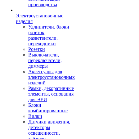
производства
Электроустановочные
изделия
Удлинители, блоки
розеток,
разветвители,
переходники
Розетки
Выключатели,
переключатели,
диммеры
Аксессуары для
электроустановочных
изделий
Рамки, декоративные
элементы, основания
для ЭУИ
Блоки
комбинированные
Вилки
Датчики движения,
детекторы
освещенности,
таймеры