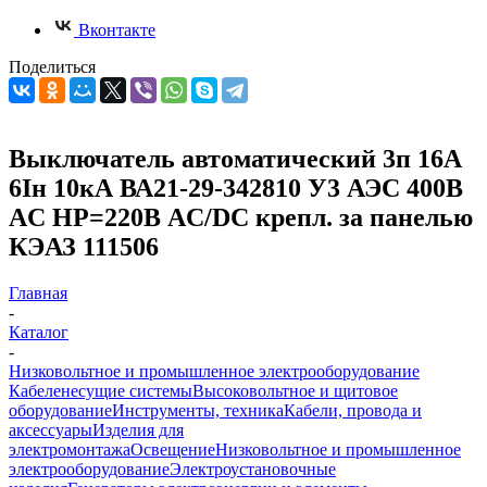
Вконтакте
Поделиться
Выключатель автоматический 3п 16А
6Iн 10кА ВА21-29-342810 У3 АЭС 400В
AC НР=220В AC/DC крепл. за панелью
КЭАЗ 111506
Главная
-
Каталог
-
Низковольтное и промышленное электрооборудование
Кабеленесущие системы
Высоковольтное и щитовое
оборудование
Инструменты, техника
Кабели, провода и
аксессуары
Изделия для
электромонтажа
Освещение
Низковольтное и промышленное
электрооборудование
Электроустановочные