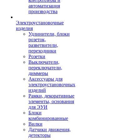
контроллеры и
автоматизация
производства
Электроустановочные
изделия
Удлинители, блоки
розеток,
разветвители,
переходники
Розетки
Выключатели,
переключатели,
диммеры
Аксессуары для
электроустановочных
изделий
Рамки, декоративные
элементы, основания
для ЭУИ
Блоки
комбинированные
Вилки
Датчики движения,
детекторы