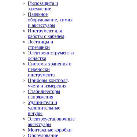
Грозозащита и
заземление
Паяльное
оборудование, химия
и аксессуары
Инструмент для
работы с кабелем
Лестницы и
стремянки
Электроинструмент и
оснастка
Системы хранения и
переноски
инструмента
Приборы контроля,
учета и измерения
Стабилизаторы
напряжения
Удлинители и
удлинительные
шнуры
Электроустановочные
аксессуары
Монтажные коробки
Оборудование