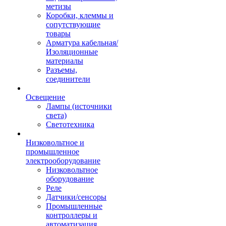
метизы
Коробки, клеммы и
сопутствующие
товары
Арматура кабельная/
Изоляционные
материалы
Разъемы,
соединители
Освещение
Лампы (источники
света)
Светотехника
Низковольтное и
промышленное
электрооборудование
Низковольтное
оборудование
Реле
Датчики/сенсоры
Промышленные
контроллеры и
автоматизация