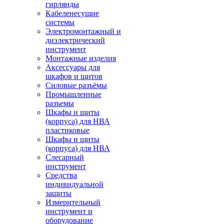
гирлянды
Кабеленесущие
системы
Электромонтажный и
диэлектрический
инструмент
Монтажные изделия
Аксессуары для
шкафов и щитов
Силовые разъёмы
Промышленные
разъемы
Шкафы и щиты
(корпуса) для НВА
пластиковые
Шкафы и щиты
(корпуса) для НВА
Слесарный
инструмент
Средства
индивидуальной
защиты
Измерительный
инструмент и
оборудование