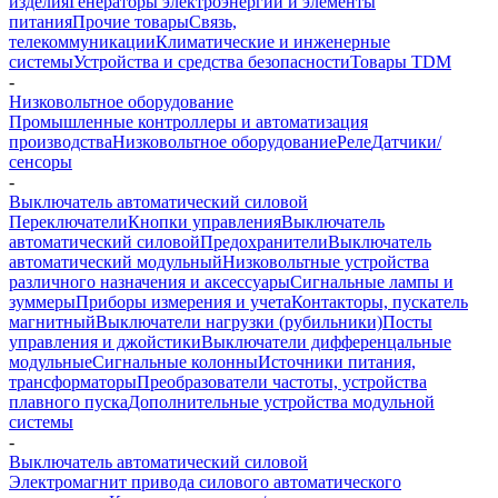
изделия
Генераторы электроэнергии и элементы
питания
Прочие товары
Связь,
телекоммуникации
Климатические и инженерные
системы
Устройства и средства безопасности
Товары TDM
-
Низковольтное оборудование
Промышленные контроллеры и автоматизация
производства
Низковольтное оборудование
Реле
Датчики/
сенсоры
-
Выключатель автоматический силовой
Переключатели
Кнопки управления
Выключатель
автоматический силовой
Предохранители
Выключатель
автоматический модульный
Низковольтные устройства
различного назначения и аксессуары
Сигнальные лампы и
зуммеры
Приборы измерения и учета
Контакторы, пускатель
магнитный
Выключатели нагрузки (рубильники)
Посты
управления и джойстики
Выключатели дифференцальные
модульные
Сигнальные колонны
Источники питания,
трансформаторы
Преобразователи частоты, устройства
плавного пуска
Дополнительные устройства модульной
системы
-
Выключатель автоматический силовой
Электромагнит привода силового автоматического