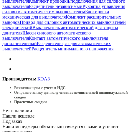
выключателя
Комплект проводки/подключения для силового
выключателя
Расцепитель независимый
Рукоятка управления
силовым автоматическим выключателем
Блокировка
механическая для выключателя
Комплект расширительных
выводов
Привод для силовых автоматических выключателей
электрический
Выключатель автоматический для защиты
двигателя
Шасси силового автоматического
выключателя
Контакт автоматического выключателя
дополнительный
Разделитель фаз для автоматических
выключателей
Расцепитель минимального напряжения
Производитель:
КЭАЗ
Розничная
цена с учетом НДС
Отправьте заявку для
получения дополнительной индивидуальной
скидки
Проектные скидки
Нет в наличии
Нашли дешевле
Под заказ
Наши менеджеры обязательно свяжутся с вами и уточнят
условия заказа