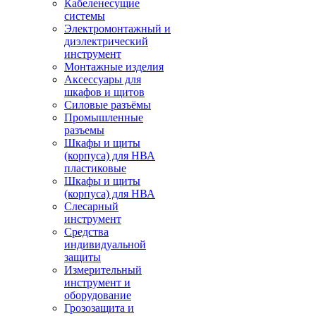
Кабеленесущие
системы
Электромонтажный и
диэлектрический
инструмент
Монтажные изделия
Аксессуары для
шкафов и щитов
Силовые разъёмы
Промышленные
разъемы
Шкафы и щиты
(корпуса) для НВА
пластиковые
Шкафы и щиты
(корпуса) для НВА
Слесарный
инструмент
Средства
индивидуальной
защиты
Измерительный
инструмент и
оборудование
Грозозащита и