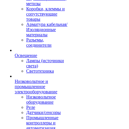
метизы
Коробки, клеммы и
сопутствующие
товары
Арматура кабельная/
Изоляционные
материалы
Разъемы,
соединители
Освещение
Лампы (источники
света)
Светотехника
Низковольтное и
промышленное
электрооборудование
Низковольтное
оборудование
Реле
Датчики/сенсоры
Промышленные
контроллеры и
автоматизация