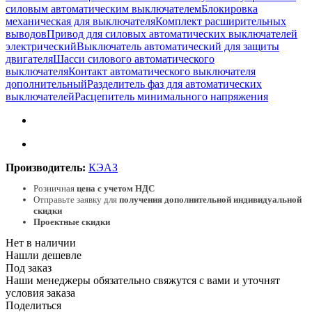
силовым автоматическим выключателем
Блокировка
механическая для выключателя
Комплект расширительных
выводов
Привод для силовых автоматических выключателей
электрический
Выключатель автоматический для защиты
двигателя
Шасси силового автоматического
выключателя
Контакт автоматического выключателя
дополнительный
Разделитель фаз для автоматических
выключателей
Расцепитель минимального напряжения
Производитель:
КЭАЗ
Розничная
цена с учетом НДС
Отправьте заявку для
получения дополнительной индивидуальной
скидки
Проектные скидки
Нет в наличии
Нашли дешевле
Под заказ
Наши менеджеры обязательно свяжутся с вами и уточнят
условия заказа
Поделиться