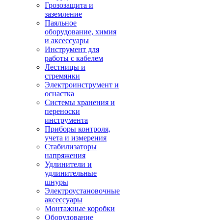
Грозозащита и
заземление
Паяльное
оборудование, химия
и аксессуары
Инструмент для
работы с кабелем
Лестницы и
стремянки
Электроинструмент и
оснастка
Системы хранения и
переноски
инструмента
Приборы контроля,
учета и измерения
Стабилизаторы
напряжения
Удлинители и
удлинительные
шнуры
Электроустановочные
аксессуары
Монтажные коробки
Оборудование