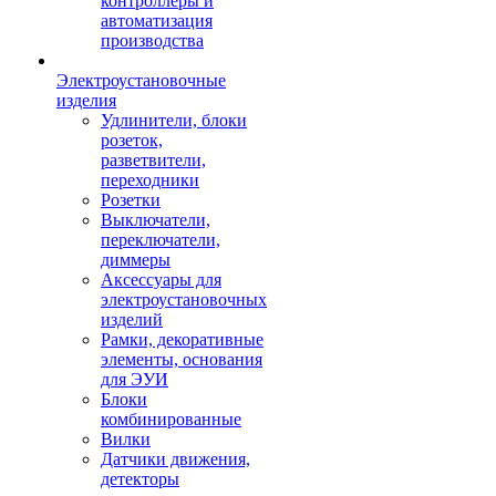
контроллеры и
автоматизация
производства
Электроустановочные
изделия
Удлинители, блоки
розеток,
разветвители,
переходники
Розетки
Выключатели,
переключатели,
диммеры
Аксессуары для
электроустановочных
изделий
Рамки, декоративные
элементы, основания
для ЭУИ
Блоки
комбинированные
Вилки
Датчики движения,
детекторы