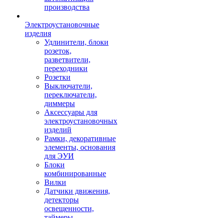
производства
Электроустановочные
изделия
Удлинители, блоки
розеток,
разветвители,
переходники
Розетки
Выключатели,
переключатели,
диммеры
Аксессуары для
электроустановочных
изделий
Рамки, декоративные
элементы, основания
для ЭУИ
Блоки
комбинированные
Вилки
Датчики движения,
детекторы
освещенности,
таймеры