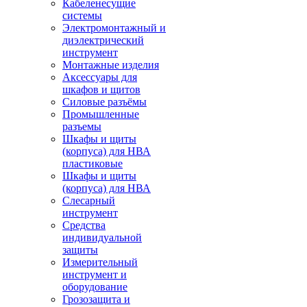
Кабеленесущие
системы
Электромонтажный и
диэлектрический
инструмент
Монтажные изделия
Аксессуары для
шкафов и щитов
Силовые разъёмы
Промышленные
разъемы
Шкафы и щиты
(корпуса) для НВА
пластиковые
Шкафы и щиты
(корпуса) для НВА
Слесарный
инструмент
Средства
индивидуальной
защиты
Измерительный
инструмент и
оборудование
Грозозащита и