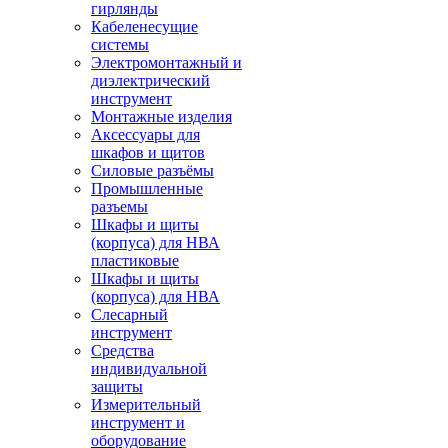
гирлянды
Кабеленесущие
системы
Электромонтажный и
диэлектрический
инструмент
Монтажные изделия
Аксессуары для
шкафов и щитов
Силовые разъёмы
Промышленные
разъемы
Шкафы и щиты
(корпуса) для НВА
пластиковые
Шкафы и щиты
(корпуса) для НВА
Слесарный
инструмент
Средства
индивидуальной
защиты
Измерительный
инструмент и
оборудование