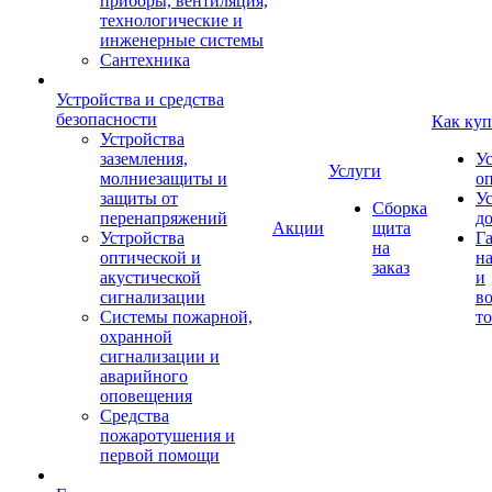
приборы, вентиляция,
технологические и
инженерные системы
Сантехника
Устройства и средства
безопасности
Как куп
Устройства
заземления,
У
Услуги
молниезащиты и
о
защиты от
У
Сборка
перенапряжений
д
Акции
щита
Устройства
Г
на
оптической и
на
заказ
акустической
и
сигнализации
во
Системы пожарной,
то
охранной
сигнализации и
аварийного
оповещения
Средства
пожаротушения и
первой помощи