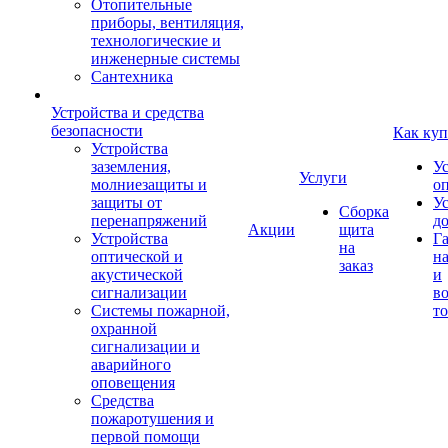
Отопительные
приборы, вентиляция,
технологические и
инженерные системы
Сантехника
Устройства и средства
безопасности
Как куп
Устройства
заземления,
У
Услуги
молниезащиты и
о
защиты от
У
Сборка
перенапряжений
д
Акции
щита
Устройства
Г
на
оптической и
на
заказ
акустической
и
сигнализации
во
Системы пожарной,
то
охранной
сигнализации и
аварийного
оповещения
Средства
пожаротушения и
первой помощи