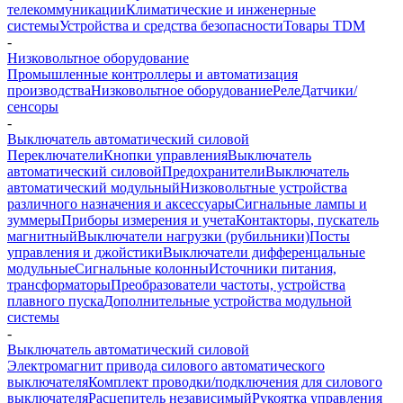
телекоммуникации
Климатические и инженерные
системы
Устройства и средства безопасности
Товары TDM
-
Низковольтное оборудование
Промышленные контроллеры и автоматизация
производства
Низковольтное оборудование
Реле
Датчики/
сенсоры
-
Выключатель автоматический силовой
Переключатели
Кнопки управления
Выключатель
автоматический силовой
Предохранители
Выключатель
автоматический модульный
Низковольтные устройства
различного назначения и аксессуары
Сигнальные лампы и
зуммеры
Приборы измерения и учета
Контакторы, пускатель
магнитный
Выключатели нагрузки (рубильники)
Посты
управления и джойстики
Выключатели дифференцальные
модульные
Сигнальные колонны
Источники питания,
трансформаторы
Преобразователи частоты, устройства
плавного пуска
Дополнительные устройства модульной
системы
-
Выключатель автоматический силовой
Электромагнит привода силового автоматического
выключателя
Комплект проводки/подключения для силового
выключателя
Расцепитель независимый
Рукоятка управления