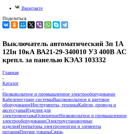
Вконтакте
Поделиться
Выключатель автоматический 3п 1А
12Iн 10кА ВА21-29-340010 У3 400В AC
крепл. за панелью КЭАЗ 103332
Главная
-
Каталог
-
Низковольтное и промышленное электрооборудование
Кабеленесущие системы
Высоковольтное и щитовое
оборудование
Инструменты, техника
Кабели, провода и
аксессуары
Изделия для
электромонтажа
Освещение
Низковольтное и промышленное
электрооборудование
Электроустановочные
изделия
Генераторы электроэнергии и элементы
питания
Прочие товары
Связь,