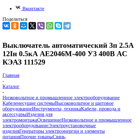
Вконтакте
Поделиться
Выключатель автоматический 3п 2.5А
12Iн 0.5кА АЕ2046М-400 У3 400В AC
КЭАЗ 111529
Главная
-
Каталог
-
Низковольтное и промышленное электрооборудование
Кабеленесущие системы
Высоковольтное и щитовое
оборудование
Инструменты, техника
Кабели, провода и
аксессуары
Изделия для
электромонтажа
Освещение
Низковольтное и промышленное
электрооборудование
Электроустановочные
изделия
Генераторы электроэнергии и элементы
питания
Прочие товары
Связь,