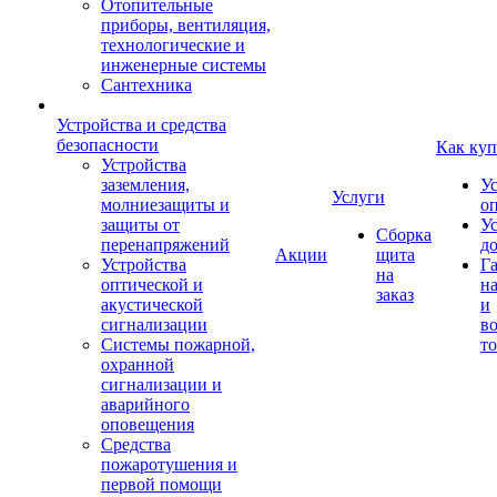
Отопительные
приборы, вентиляция,
технологические и
инженерные системы
Сантехника
Устройства и средства
безопасности
Как куп
Устройства
заземления,
У
Услуги
молниезащиты и
о
защиты от
У
Сборка
перенапряжений
д
Акции
щита
Устройства
Г
на
оптической и
на
заказ
акустической
и
сигнализации
во
Системы пожарной,
то
охранной
сигнализации и
аварийного
оповещения
Средства
пожаротушения и
первой помощи