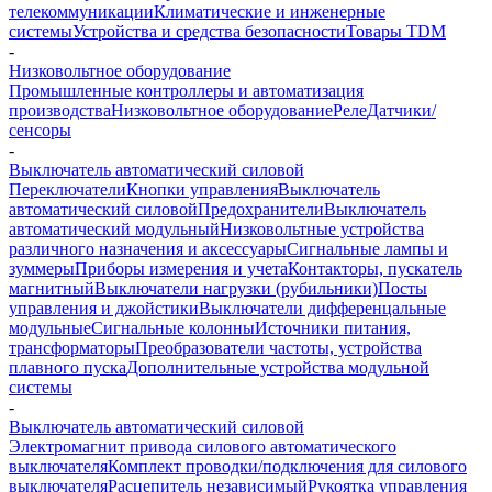
телекоммуникации
Климатические и инженерные
системы
Устройства и средства безопасности
Товары TDM
-
Низковольтное оборудование
Промышленные контроллеры и автоматизация
производства
Низковольтное оборудование
Реле
Датчики/
сенсоры
-
Выключатель автоматический силовой
Переключатели
Кнопки управления
Выключатель
автоматический силовой
Предохранители
Выключатель
автоматический модульный
Низковольтные устройства
различного назначения и аксессуары
Сигнальные лампы и
зуммеры
Приборы измерения и учета
Контакторы, пускатель
магнитный
Выключатели нагрузки (рубильники)
Посты
управления и джойстики
Выключатели дифференцальные
модульные
Сигнальные колонны
Источники питания,
трансформаторы
Преобразователи частоты, устройства
плавного пуска
Дополнительные устройства модульной
системы
-
Выключатель автоматический силовой
Электромагнит привода силового автоматического
выключателя
Комплект проводки/подключения для силового
выключателя
Расцепитель независимый
Рукоятка управления