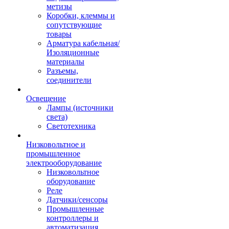
метизы
Коробки, клеммы и
сопутствующие
товары
Арматура кабельная/
Изоляционные
материалы
Разъемы,
соединители
Освещение
Лампы (источники
света)
Светотехника
Низковольтное и
промышленное
электрооборудование
Низковольтное
оборудование
Реле
Датчики/сенсоры
Промышленные
контроллеры и
автоматизация