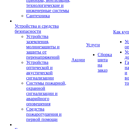
приборы, вентиляция,
технологические и
инженерные системы
Сантехника
Устройства и средства
безопасности
Как куп
Устройства
заземления,
У
Услуги
молниезащиты и
о
защиты от
У
Сборка
перенапряжений
д
Акции
щита
Устройства
Г
на
оптической и
на
заказ
акустической
и
сигнализации
во
Системы пожарной,
то
охранной
сигнализации и
аварийного
оповещения
Средства
пожаротушения и
первой помощи