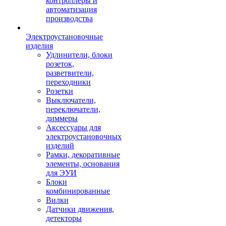
контроллеры и
автоматизация
производства
Электроустановочные
изделия
Удлинители, блоки
розеток,
разветвители,
переходники
Розетки
Выключатели,
переключатели,
диммеры
Аксессуары для
электроустановочных
изделий
Рамки, декоративные
элементы, основания
для ЭУИ
Блоки
комбинированные
Вилки
Датчики движения,
детекторы