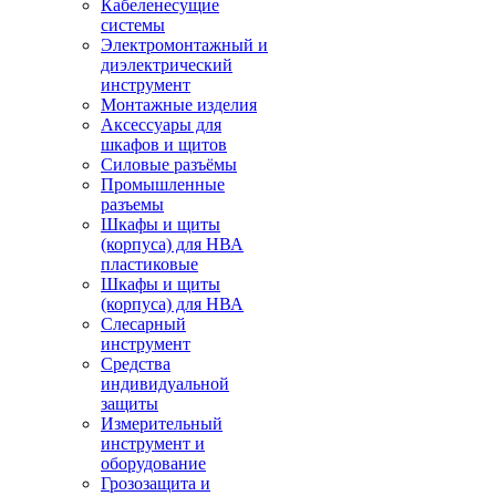
Кабеленесущие
системы
Электромонтажный и
диэлектрический
инструмент
Монтажные изделия
Аксессуары для
шкафов и щитов
Силовые разъёмы
Промышленные
разъемы
Шкафы и щиты
(корпуса) для НВА
пластиковые
Шкафы и щиты
(корпуса) для НВА
Слесарный
инструмент
Средства
индивидуальной
защиты
Измерительный
инструмент и
оборудование
Грозозащита и