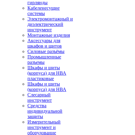
гирлянды
Кабеленесущие
системы
Электромонтажный и
диэлектрический
инструмент
Монтажные изделия
Аксессуары для
шкафов и щитов
Силовые разъёмы
Промышленные
разъемы
Шкафы и щиты
(корпуса) для НВА
пластиковые
Шкафы и щиты
(корпуса) для НВА
Слесарный
инструмент
Средства
индивидуальной
защиты
Измерительный
инструмент и
оборудование