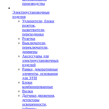
производства
Электроустановочные
изделия
Удлинители, блоки
розеток,
разветвители,
переходники
Розетки
Выключатели,
переключатели,
диммеры
Аксессуары для
электроустановочных
изделий
Рамки, декоративные
элементы, основания
для ЭУИ
Блоки
комбинированные
Вилки
Датчики движения,
детекторы
освещенности,
таймеры