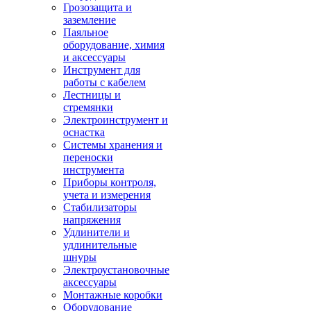
Грозозащита и
заземление
Паяльное
оборудование, химия
и аксессуары
Инструмент для
работы с кабелем
Лестницы и
стремянки
Электроинструмент и
оснастка
Системы хранения и
переноски
инструмента
Приборы контроля,
учета и измерения
Стабилизаторы
напряжения
Удлинители и
удлинительные
шнуры
Электроустановочные
аксессуары
Монтажные коробки
Оборудование