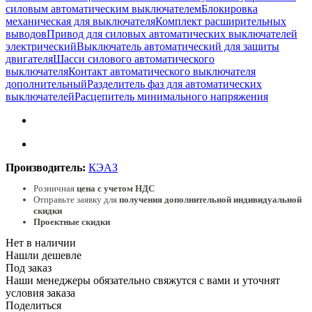
силовым автоматическим выключателем
Блокировка
механическая для выключателя
Комплект расширительных
выводов
Привод для силовых автоматических выключателей
электрический
Выключатель автоматический для защиты
двигателя
Шасси силового автоматического
выключателя
Контакт автоматического выключателя
дополнительный
Разделитель фаз для автоматических
выключателей
Расцепитель минимального напряжения
Производитель:
КЭАЗ
Розничная
цена с учетом НДС
Отправьте заявку для
получения дополнительной индивидуальной
скидки
Проектные скидки
Нет в наличии
Нашли дешевле
Под заказ
Наши менеджеры обязательно свяжутся с вами и уточнят
условия заказа
Поделиться