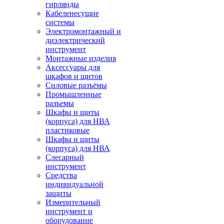
гирлянды
Кабеленесущие
системы
Электромонтажный и
диэлектрический
инструмент
Монтажные изделия
Аксессуары для
шкафов и щитов
Силовые разъёмы
Промышленные
разъемы
Шкафы и щиты
(корпуса) для НВА
пластиковые
Шкафы и щиты
(корпуса) для НВА
Слесарный
инструмент
Средства
индивидуальной
защиты
Измерительный
инструмент и
оборудование