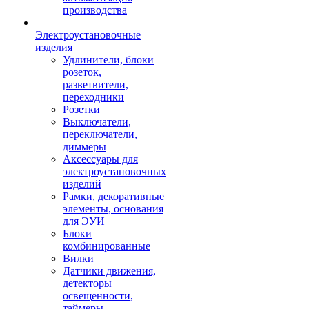
производства
Электроустановочные
изделия
Удлинители, блоки
розеток,
разветвители,
переходники
Розетки
Выключатели,
переключатели,
диммеры
Аксессуары для
электроустановочных
изделий
Рамки, декоративные
элементы, основания
для ЭУИ
Блоки
комбинированные
Вилки
Датчики движения,
детекторы
освещенности,
таймеры