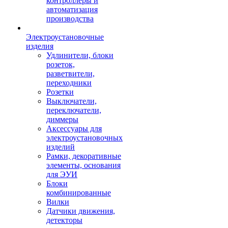
контроллеры и
автоматизация
производства
Электроустановочные
изделия
Удлинители, блоки
розеток,
разветвители,
переходники
Розетки
Выключатели,
переключатели,
диммеры
Аксессуары для
электроустановочных
изделий
Рамки, декоративные
элементы, основания
для ЭУИ
Блоки
комбинированные
Вилки
Датчики движения,
детекторы