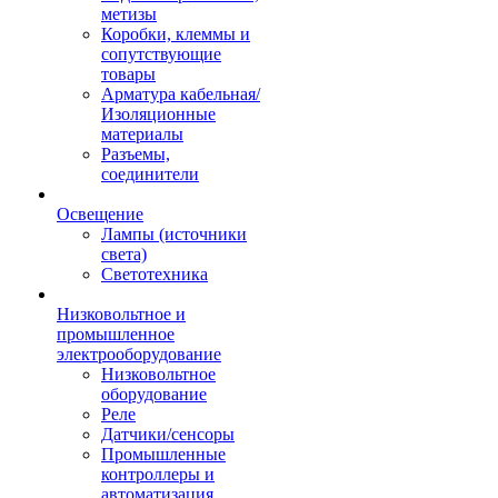
метизы
Коробки, клеммы и
сопутствующие
товары
Арматура кабельная/
Изоляционные
материалы
Разъемы,
соединители
Освещение
Лампы (источники
света)
Светотехника
Низковольтное и
промышленное
электрооборудование
Низковольтное
оборудование
Реле
Датчики/сенсоры
Промышленные
контроллеры и
автоматизация