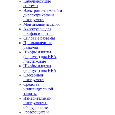
Кабеленесущие
системы
Электромонтажный и
диэлектрический
инструмент
Монтажные изделия
Аксессуары для
шкафов и щитов
Силовые разъёмы
Промышленные
разъемы
Шкафы и щиты
(корпуса) для НВА
пластиковые
Шкафы и щиты
(корпуса) для НВА
Слесарный
инструмент
Средства
индивидуальной
защиты
Измерительный
инструмент и
оборудование
Грозозащита и