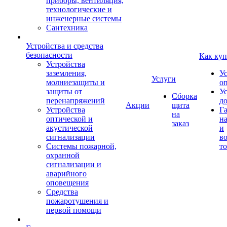
приборы, вентиляция,
технологические и
инженерные системы
Сантехника
Устройства и средства
безопасности
Как куп
Устройства
заземления,
У
Услуги
молниезащиты и
о
защиты от
У
Сборка
перенапряжений
д
Акции
щита
Устройства
Г
на
оптической и
на
заказ
акустической
и
сигнализации
во
Системы пожарной,
то
охранной
сигнализации и
аварийного
оповещения
Средства
пожаротушения и
первой помощи