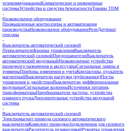
телекоммуникации
Климатические и инженерные
системы
Устройства и средства безопасности
Товары TDM
-
Низковольтное оборудование
Промышленные контроллеры и автоматизация
производства
Низковольтное оборудование
Реле
Датчики/
сенсоры
-
Выключатель автоматический силовой
Переключатели
Кнопки управления
Выключатель
автоматический силовой
Предохранители
Выключатель
автоматический модульный
Низковольтные устройства
различного назначения и аксессуары
Сигнальные лампы и
зуммеры
Приборы измерения и учета
Контакторы, пускатель
магнитный
Выключатели нагрузки (рубильники)
Посты
управления и джойстики
Выключатели дифференцальные
модульные
Сигнальные колонны
Источники питания,
трансформаторы
Преобразователи частоты, устройства
плавного пуска
Дополнительные устройства модульной
системы
-
Выключатель автоматический силовой
Электромагнит привода силового автоматического
выключателя
Комплект проводки/подключения для силового
выключателя
Расцепитель независимый
Рукоятка управления