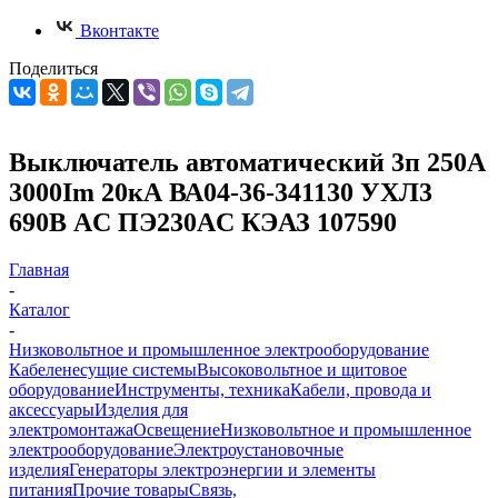
Вконтакте
Поделиться
Выключатель автоматический 3п 250А
3000Im 20кА ВА04-36-341130 УХЛ3
690В AC ПЭ230AC КЭАЗ 107590
Главная
-
Каталог
-
Низковольтное и промышленное электрооборудование
Кабеленесущие системы
Высоковольтное и щитовое
оборудование
Инструменты, техника
Кабели, провода и
аксессуары
Изделия для
электромонтажа
Освещение
Низковольтное и промышленное
электрооборудование
Электроустановочные
изделия
Генераторы электроэнергии и элементы
питания
Прочие товары
Связь,