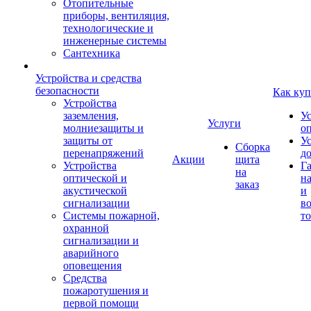
Отопительные
приборы, вентиляция,
технологические и
инженерные системы
Сантехника
Устройства и средства
безопасности
Как куп
Устройства
заземления,
У
Услуги
молниезащиты и
о
защиты от
У
Сборка
перенапряжений
д
Акции
щита
Устройства
Г
на
оптической и
на
заказ
акустической
и
сигнализации
во
Системы пожарной,
то
охранной
сигнализации и
аварийного
оповещения
Средства
пожаротушения и
первой помощи