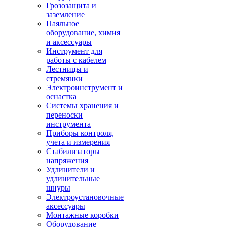
Грозозащита и
заземление
Паяльное
оборудование, химия
и аксессуары
Инструмент для
работы с кабелем
Лестницы и
стремянки
Электроинструмент и
оснастка
Системы хранения и
переноски
инструмента
Приборы контроля,
учета и измерения
Стабилизаторы
напряжения
Удлинители и
удлинительные
шнуры
Электроустановочные
аксессуары
Монтажные коробки
Оборудование