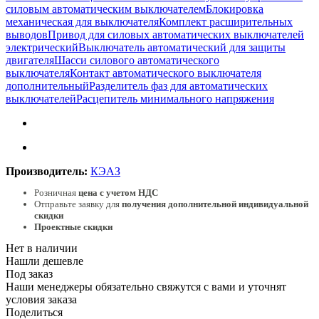
силовым автоматическим выключателем
Блокировка
механическая для выключателя
Комплект расширительных
выводов
Привод для силовых автоматических выключателей
электрический
Выключатель автоматический для защиты
двигателя
Шасси силового автоматического
выключателя
Контакт автоматического выключателя
дополнительный
Разделитель фаз для автоматических
выключателей
Расцепитель минимального напряжения
Производитель:
КЭАЗ
Розничная
цена с учетом НДС
Отправьте заявку для
получения дополнительной индивидуальной
скидки
Проектные скидки
Нет в наличии
Нашли дешевле
Под заказ
Наши менеджеры обязательно свяжутся с вами и уточнят
условия заказа
Поделиться