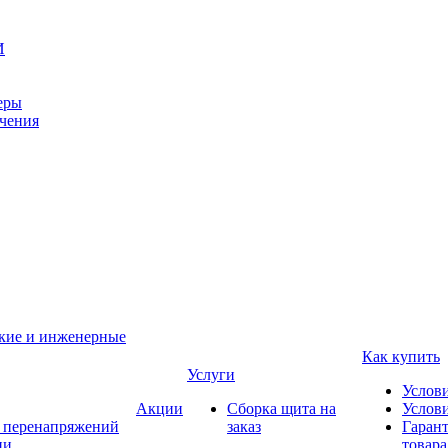
И
еры
ачения
ские и инженерные
Как купить
Услуги
Услов
Акции
Сборка щита на
Услови
т перенапряжений
заказ
Гарант
ии
товара