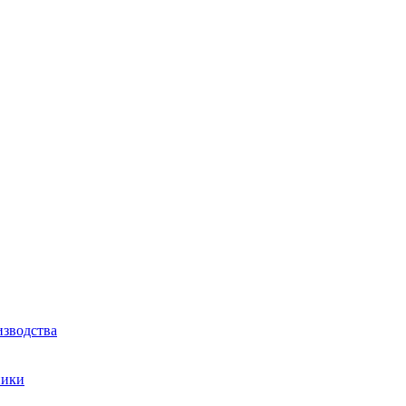
зводства
ники