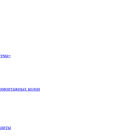
ромонтажных колон
ащиты