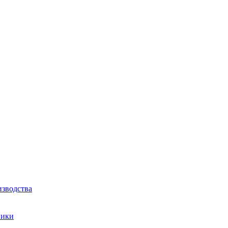
зводства
ники