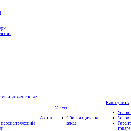
И
еры
ачения
ские и инженерные
Как купить
Услуги
Услов
Акции
Сборка щита на
Услови
т перенапряжений
заказ
Гарант
ии
товара