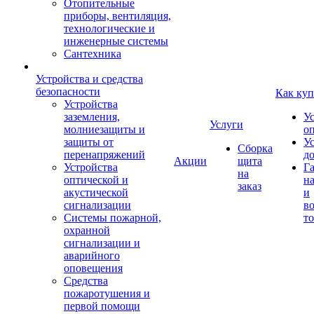
Отопительные
приборы, вентиляция,
технологические и
инженерные системы
Сантехника
Устройства и средства
безопасности
Как куп
Устройства
заземления,
У
Услуги
молниезащиты и
о
защиты от
У
Сборка
перенапряжений
д
Акции
щита
Устройства
Г
на
оптической и
на
заказ
акустической
и
сигнализации
во
Системы пожарной,
то
охранной
сигнализации и
аварийного
оповещения
Средства
пожаротушения и
первой помощи