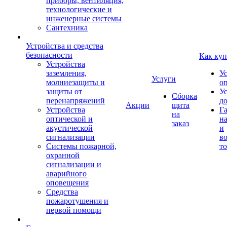
приборы, вентиляция,
технологические и
инженерные системы
Сантехника
Устройства и средства
безопасности
Как куп
Устройства
заземления,
У
Услуги
молниезащиты и
о
защиты от
У
Сборка
перенапряжений
д
Акции
щита
Устройства
Г
на
оптической и
на
заказ
акустической
и
сигнализации
во
Системы пожарной,
то
охранной
сигнализации и
аварийного
оповещения
Средства
пожаротушения и
первой помощи