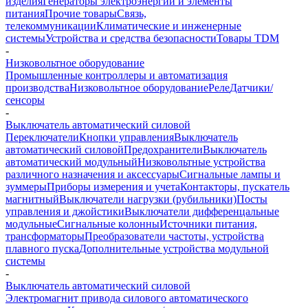
изделия
Генераторы электроэнергии и элементы
питания
Прочие товары
Связь,
телекоммуникации
Климатические и инженерные
системы
Устройства и средства безопасности
Товары TDM
-
Низковольтное оборудование
Промышленные контроллеры и автоматизация
производства
Низковольтное оборудование
Реле
Датчики/
сенсоры
-
Выключатель автоматический силовой
Переключатели
Кнопки управления
Выключатель
автоматический силовой
Предохранители
Выключатель
автоматический модульный
Низковольтные устройства
различного назначения и аксессуары
Сигнальные лампы и
зуммеры
Приборы измерения и учета
Контакторы, пускатель
магнитный
Выключатели нагрузки (рубильники)
Посты
управления и джойстики
Выключатели дифференцальные
модульные
Сигнальные колонны
Источники питания,
трансформаторы
Преобразователи частоты, устройства
плавного пуска
Дополнительные устройства модульной
системы
-
Выключатель автоматический силовой
Электромагнит привода силового автоматического