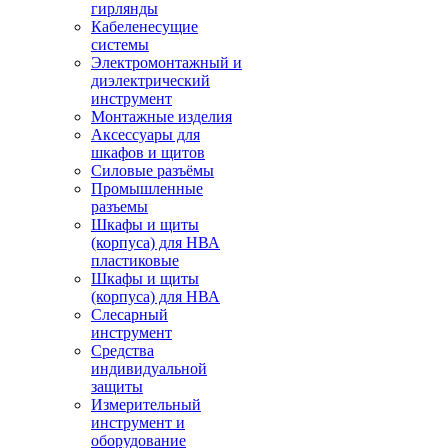
гирлянды
Кабеленесущие
системы
Электромонтажный и
диэлектрический
инструмент
Монтажные изделия
Аксессуары для
шкафов и щитов
Силовые разъёмы
Промышленные
разъемы
Шкафы и щиты
(корпуса) для НВА
пластиковые
Шкафы и щиты
(корпуса) для НВА
Слесарный
инструмент
Средства
индивидуальной
защиты
Измерительный
инструмент и
оборудование