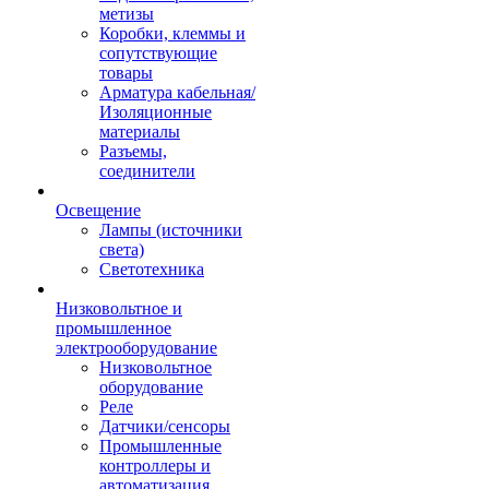
метизы
Коробки, клеммы и
сопутствующие
товары
Арматура кабельная/
Изоляционные
материалы
Разъемы,
соединители
Освещение
Лампы (источники
света)
Светотехника
Низковольтное и
промышленное
электрооборудование
Низковольтное
оборудование
Реле
Датчики/сенсоры
Промышленные
контроллеры и
автоматизация