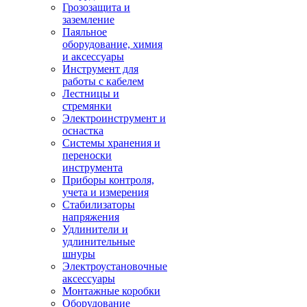
Грозозащита и
заземление
Паяльное
оборудование, химия
и аксессуары
Инструмент для
работы с кабелем
Лестницы и
стремянки
Электроинструмент и
оснастка
Системы хранения и
переноски
инструмента
Приборы контроля,
учета и измерения
Стабилизаторы
напряжения
Удлинители и
удлинительные
шнуры
Электроустановочные
аксессуары
Монтажные коробки
Оборудование