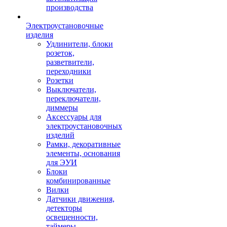
производства
Электроустановочные
изделия
Удлинители, блоки
розеток,
разветвители,
переходники
Розетки
Выключатели,
переключатели,
диммеры
Аксессуары для
электроустановочных
изделий
Рамки, декоративные
элементы, основания
для ЭУИ
Блоки
комбинированные
Вилки
Датчики движения,
детекторы
освещенности,
таймеры