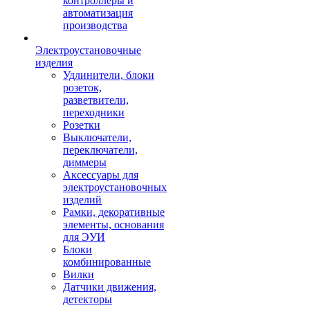
контроллеры и
автоматизация
производства
Электроустановочные
изделия
Удлинители, блоки
розеток,
разветвители,
переходники
Розетки
Выключатели,
переключатели,
диммеры
Аксессуары для
электроустановочных
изделий
Рамки, декоративные
элементы, основания
для ЭУИ
Блоки
комбинированные
Вилки
Датчики движения,
детекторы