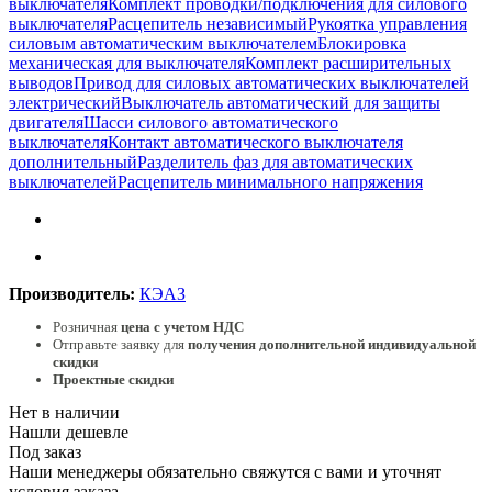
выключателя
Комплект проводки/подключения для силового
выключателя
Расцепитель независимый
Рукоятка управления
силовым автоматическим выключателем
Блокировка
механическая для выключателя
Комплект расширительных
выводов
Привод для силовых автоматических выключателей
электрический
Выключатель автоматический для защиты
двигателя
Шасси силового автоматического
выключателя
Контакт автоматического выключателя
дополнительный
Разделитель фаз для автоматических
выключателей
Расцепитель минимального напряжения
Производитель:
КЭАЗ
Розничная
цена с учетом НДС
Отправьте заявку для
получения дополнительной индивидуальной
скидки
Проектные скидки
Нет в наличии
Нашли дешевле
Под заказ
Наши менеджеры обязательно свяжутся с вами и уточнят
условия заказа