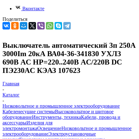
Вконтакте
Поделиться
Выключатель автоматический 3п 250А
3000Im 20кА ВА04-36-341830 УХЛ3
690В AC НР=220..240В AC/220В DC
ПЭ230AC КЭАЗ 107623
Главная
-
Каталог
-
Низковольтное и промышленное электрооборудование
Кабеленесущие системы
Высоковольтное и щитовое
оборудование
Инструменты, техника
Кабели, провода и
аксессуары
Изделия для
электромонтажа
Освещение
Низковольтное и промышленное
электрооборудование
Электроустановочные