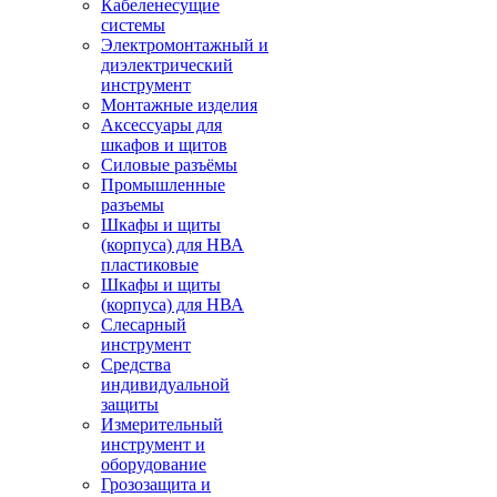
Кабеленесущие
системы
Электромонтажный и
диэлектрический
инструмент
Монтажные изделия
Аксессуары для
шкафов и щитов
Силовые разъёмы
Промышленные
разъемы
Шкафы и щиты
(корпуса) для НВА
пластиковые
Шкафы и щиты
(корпуса) для НВА
Слесарный
инструмент
Средства
индивидуальной
защиты
Измерительный
инструмент и
оборудование
Грозозащита и