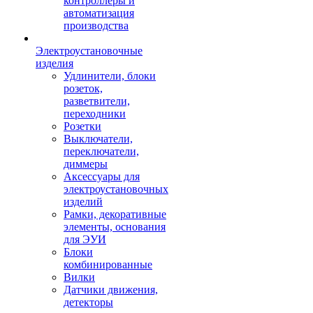
контроллеры и
автоматизация
производства
Электроустановочные
изделия
Удлинители, блоки
розеток,
разветвители,
переходники
Розетки
Выключатели,
переключатели,
диммеры
Аксессуары для
электроустановочных
изделий
Рамки, декоративные
элементы, основания
для ЭУИ
Блоки
комбинированные
Вилки
Датчики движения,
детекторы