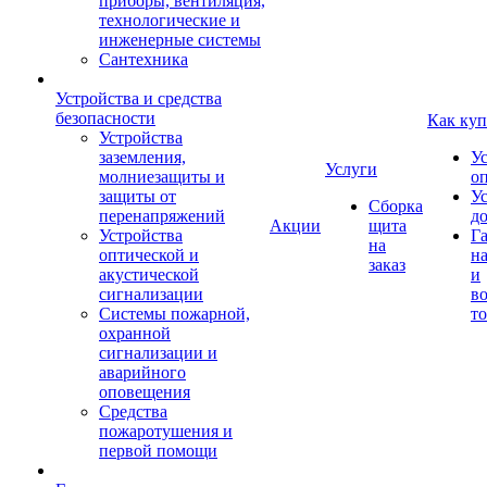
приборы, вентиляция,
технологические и
инженерные системы
Сантехника
Устройства и средства
безопасности
Как куп
Устройства
заземления,
У
Услуги
молниезащиты и
о
защиты от
У
Сборка
перенапряжений
д
Акции
щита
Устройства
Г
на
оптической и
на
заказ
акустической
и
сигнализации
во
Системы пожарной,
то
охранной
сигнализации и
аварийного
оповещения
Средства
пожаротушения и
первой помощи