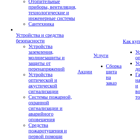
Отопительные
приборы, вентиляция,
технологические и
инженерные системы
Сантехника
Устройства и средства
безопасности
Как куп
Устройства
заземления,
У
Услуги
молниезащиты и
о
защиты от
У
Сборка
перенапряжений
д
Акции
щита
Устройства
Г
на
оптической и
на
заказ
акустической
и
сигнализации
во
Системы пожарной,
то
охранной
сигнализации и
аварийного
оповещения
Средства
пожаротушения и
первой помощи