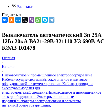
Вконтакте
Поделиться
Выключатель автоматический 3п 25А
12Iн 20кА ВА21-29В-321110 У3 690В AC
КЭАЗ 101478
Главная
-
Каталог
-
Низковольтное и промышленное электрооборудование
Кабеленесущие системы
Высоковольтное и щитовое
оборудование
Инструменты, техника
Кабели, провода и
аксессуары
Изделия для
электромонтажа
Освещение
Низковольтное и промышленное
электрооборудование
Электроустановочные
изделия
Генераторы электроэнергии и элементы
питания
Прочие товары
Связь,