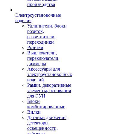
производства
Электроустановочные
изделия
Удлинители, блоки
розеток,
разветвители,
переходники
Розетки
Выключатели,
переключатели,
диммеры
Аксессуары для
электроустановочных
изделий
Рамки, декоративные
элементы, основания
для ЭУИ
Блоки
комбинированные
Вилки
Датчики движения,
детекторы
освещенности,
таймеры