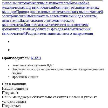
силовым автоматическим выключателем
Блокировка
механическая для выключателя
Комплект расширительных
выводов
Привод для силовых автоматических выключателей
электрический
Выключатель автоматический для защиты
двигателя
Шасси силового автоматического
выключателя
Контакт автоматического выключателя
дополнительный
Разделитель фаз для автоматических
выключателей
Расцепитель минимального напряжения
Производитель:
КЭАЗ
Розничная
цена с учетом НДС
Отправьте заявку для
получения дополнительной индивидуальной
скидки
Проектные скидки
Нет в наличии
Нашли дешевле
Под заказ
Наши менеджеры обязательно свяжутся с вами и уточнят
условия заказа
Поделиться