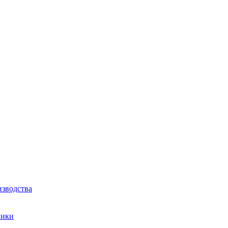
зводства
ники