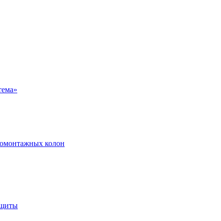
ромонтажных колон
ащиты