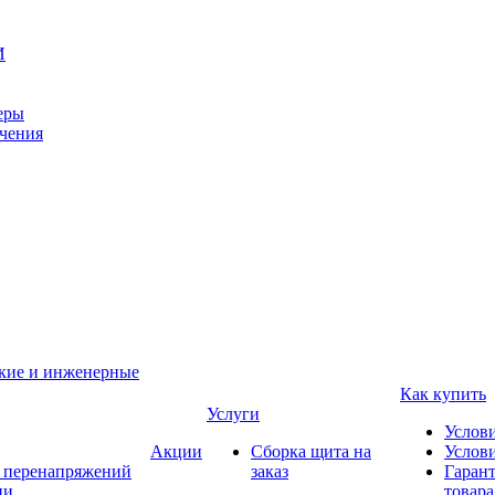
И
еры
ачения
ские и инженерные
Как купить
Услуги
Услов
Акции
Сборка щита на
Услови
т перенапряжений
заказ
Гарант
ии
товара