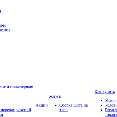
И
еры
ачения
ские и инженерные
Как купить
Услуги
Услов
Акции
Сборка щита на
Услови
т перенапряжений
заказ
Гарант
ии
товара