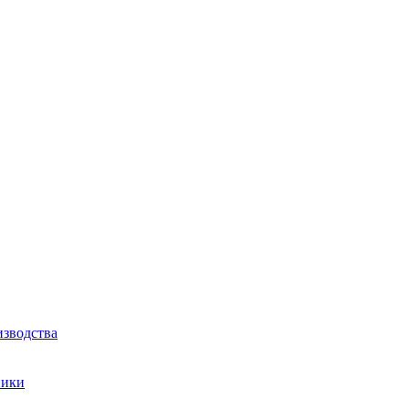
зводства
ники