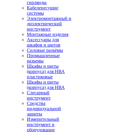
гирлянды
Кабеленесущие
системы
Электромонтажный и
диэлектрический
инструмент
Монтажные изделия
Аксессуары для
шкафов и щитов
Силовые разъёмы
Промышленные
разъемы
Шкафы и щиты
(корпуса) для НВА
пластиковые
Шкафы и щиты
(корпуса) для НВА
Слесарный
инструмент
Средства
индивидуальной
защиты
Измерительный
инструмент и
оборудование