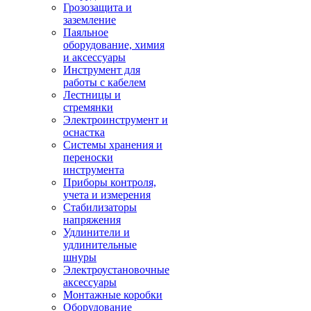
Грозозащита и
заземление
Паяльное
оборудование, химия
и аксессуары
Инструмент для
работы с кабелем
Лестницы и
стремянки
Электроинструмент и
оснастка
Системы хранения и
переноски
инструмента
Приборы контроля,
учета и измерения
Стабилизаторы
напряжения
Удлинители и
удлинительные
шнуры
Электроустановочные
аксессуары
Монтажные коробки
Оборудование