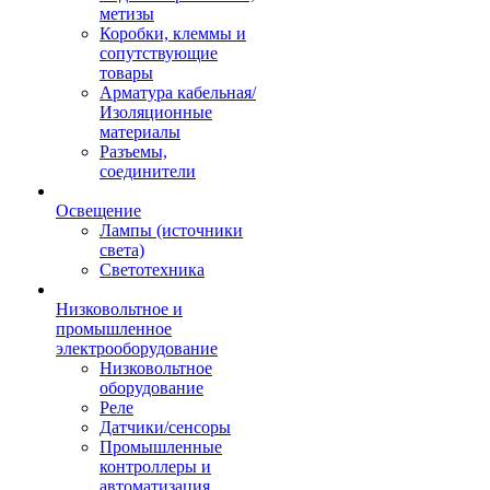
метизы
Коробки, клеммы и
сопутствующие
товары
Арматура кабельная/
Изоляционные
материалы
Разъемы,
соединители
Освещение
Лампы (источники
света)
Светотехника
Низковольтное и
промышленное
электрооборудование
Низковольтное
оборудование
Реле
Датчики/сенсоры
Промышленные
контроллеры и
автоматизация