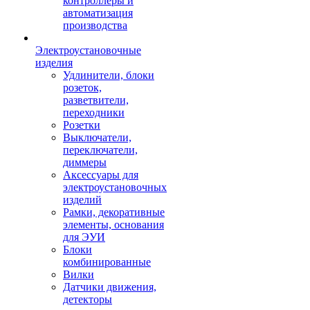
контроллеры и
автоматизация
производства
Электроустановочные
изделия
Удлинители, блоки
розеток,
разветвители,
переходники
Розетки
Выключатели,
переключатели,
диммеры
Аксессуары для
электроустановочных
изделий
Рамки, декоративные
элементы, основания
для ЭУИ
Блоки
комбинированные
Вилки
Датчики движения,
детекторы