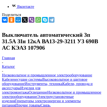
Вконтакте
Поделиться
Выключатель автоматический 3п
31.5А 3Iн 12кА ВА13-29-3211 У3 690В
AC КЭАЗ 107906
Главная
-
Каталог
-
Низковольтное и промышленное электрооборудование
Кабеленесущие системы
Высоковольтное и щитовое
оборудование
Инструменты, техника
Кабели, провода и
аксессуары
Изделия для
электромонтажа
Освещение
Низковольтное и промышленное
электрооборудование
Электроустановочные
изделия
Генераторы электроэнергии и элементы
питания
Прочие товары
Связь,