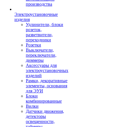
производства
Электроустановочные
изделия
Удлинители, блоки
розеток,
разветвители,
переходники
Розетки
Выключатели,
переключатели,
диммеры
Аксессуары для
электроустановочных
изделий
Рамки, декоративные
элементы, основания
для ЭУИ
Блоки
комбинированные
Вилки
Датчики движения,
детекторы
освещенности,
таймеры