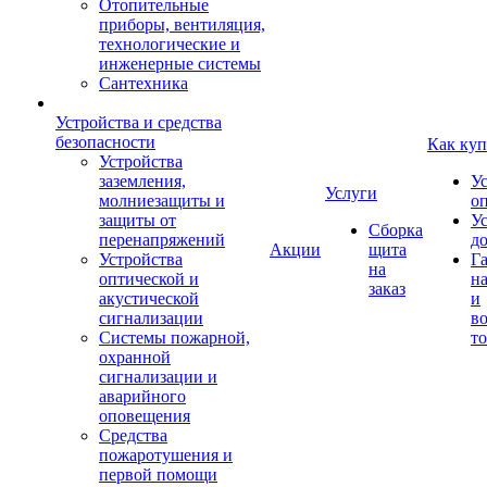
Отопительные
приборы, вентиляция,
технологические и
инженерные системы
Сантехника
Устройства и средства
безопасности
Как куп
Устройства
заземления,
У
Услуги
молниезащиты и
о
защиты от
У
Сборка
перенапряжений
д
Акции
щита
Устройства
Г
на
оптической и
на
заказ
акустической
и
сигнализации
во
Системы пожарной,
то
охранной
сигнализации и
аварийного
оповещения
Средства
пожаротушения и
первой помощи