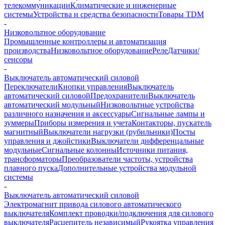
телекоммуникации
Климатические и инженерные
системы
Устройства и средства безопасности
Товары TDM
-
Низковольтное оборудование
Промышленные контроллеры и автоматизация
производства
Низковольтное оборудование
Реле
Датчики/
сенсоры
-
Выключатель автоматический силовой
Переключатели
Кнопки управления
Выключатель
автоматический силовой
Предохранители
Выключатель
автоматический модульный
Низковольтные устройства
различного назначения и аксессуары
Сигнальные лампы и
зуммеры
Приборы измерения и учета
Контакторы, пускатель
магнитный
Выключатели нагрузки (рубильники)
Посты
управления и джойстики
Выключатели дифференцальные
модульные
Сигнальные колонны
Источники питания,
трансформаторы
Преобразователи частоты, устройства
плавного пуска
Дополнительные устройства модульной
системы
-
Выключатель автоматический силовой
Электромагнит привода силового автоматического
выключателя
Комплект проводки/подключения для силового
выключателя
Расцепитель независимый
Рукоятка управления