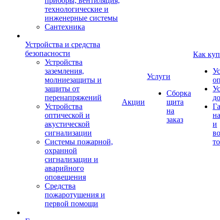
приборы, вентиляция,
технологические и
инженерные системы
Сантехника
Устройства и средства
безопасности
Как куп
Устройства
заземления,
У
Услуги
молниезащиты и
о
защиты от
У
Сборка
перенапряжений
д
Акции
щита
Устройства
Г
на
оптической и
на
заказ
акустической
и
сигнализации
во
Системы пожарной,
то
охранной
сигнализации и
аварийного
оповещения
Средства
пожаротушения и
первой помощи