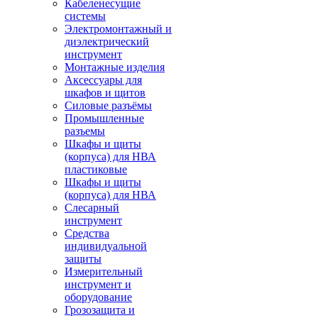
Кабеленесущие
системы
Электромонтажный и
диэлектрический
инструмент
Монтажные изделия
Аксессуары для
шкафов и щитов
Силовые разъёмы
Промышленные
разъемы
Шкафы и щиты
(корпуса) для НВА
пластиковые
Шкафы и щиты
(корпуса) для НВА
Слесарный
инструмент
Средства
индивидуальной
защиты
Измерительный
инструмент и
оборудование
Грозозащита и