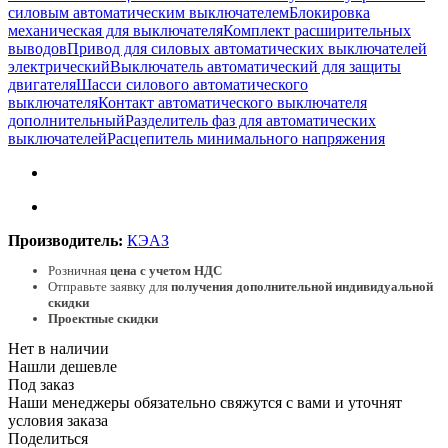
силовым автоматическим выключателем
Блокировка
механическая для выключателя
Комплект расширительных
выводов
Привод для силовых автоматических выключателей
электрический
Выключатель автоматический для защиты
двигателя
Шасси силового автоматического
выключателя
Контакт автоматического выключателя
дополнительный
Разделитель фаз для автоматических
выключателей
Расцепитель минимального напряжения
Производитель:
КЭАЗ
Розничная
цена с учетом НДС
Отправьте заявку для
получения дополнительной индивидуальной
скидки
Проектные скидки
Нет в наличии
Нашли дешевле
Под заказ
Наши менеджеры обязательно свяжутся с вами и уточнят
условия заказа
Поделиться