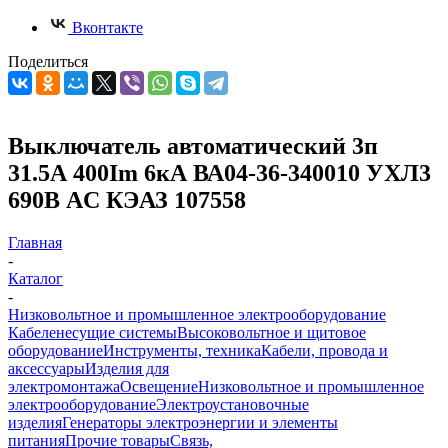
Вконтакте
Поделиться
Выключатель автоматический 3п
31.5А 400Im 6кА ВА04-36-340010 УХЛ3
690В AC КЭАЗ 107558
Главная
-
Каталог
-
Низковольтное и промышленное электрооборудование
Кабеленесущие системы
Высоковольтное и щитовое
оборудование
Инструменты, техника
Кабели, провода и
аксессуары
Изделия для
электромонтажа
Освещение
Низковольтное и промышленное
электрооборудование
Электроустановочные
изделия
Генераторы электроэнергии и элементы
питания
Прочие товары
Связь,