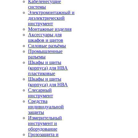
Кабеленесущие
системы
Электромонтажный и
диэлектрический
инструмент
Монтажные изделия
Аксессуары для
шкафов и щитов
Силовые разъёмы
Промышленные
разъемы
Шкафы и щиты
(корпуса) для НВА
пластиковые
Шкафы и щиты
(корпуса) для НВА
Слесарный
инструмент
Средства
индивидуальной
защиты
Измерительный
инструмент и
оборудование
Грозозащита и