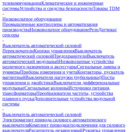
телекоммуникации
Климатические и инженерные
системы
Устройства и средства безопасности
Товары TDM
-
Низковольтное оборудование
Промышленные контроллеры и автоматизация
производства
Низковольтное оборудование
Реле
Датчики/
сенсоры
-
Выключатель автоматический силовой
Переключатели
Кнопки управления
Выключатель
автоматический силовой
Предохранители
Выключатель
автоматический модульный
Низковольтные устройства
различного назначения и аксессуары
Сигнальные лампы и
зуммеры
Приборы измерения и учета
Контакторы, пускатель
магнитный
Выключатели нагрузки (рубильники)
Посты
управления и джойстики
Выключатели дифференцальные
модульные
Сигнальные колонны
Источники питания,
трансформаторы
Преобразователи частоты, устройства
плавного пуска
Дополнительные устройства модульной
системы
-
Выключатель автоматический силовой
Электромагнит привода силового автоматического
выключателя
Комплект проводки/подключения для силового
выключателя
Расцепитель независимый
Рукоятка управления