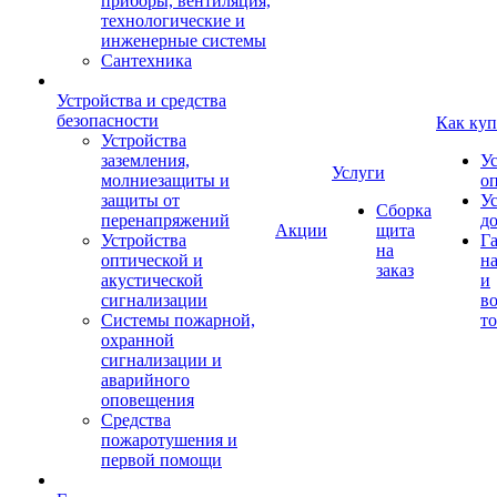
приборы, вентиляция,
технологические и
инженерные системы
Сантехника
Устройства и средства
безопасности
Как куп
Устройства
заземления,
У
Услуги
молниезащиты и
о
защиты от
У
Сборка
перенапряжений
д
Акции
щита
Устройства
Г
на
оптической и
на
заказ
акустической
и
сигнализации
во
Системы пожарной,
то
охранной
сигнализации и
аварийного
оповещения
Средства
пожаротушения и
первой помощи