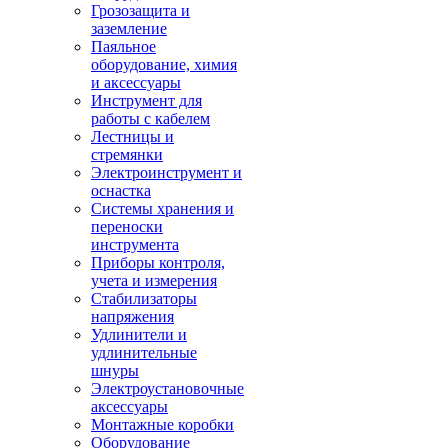
Грозозащита и
заземление
Паяльное
оборудование, химия
и аксессуары
Инструмент для
работы с кабелем
Лестницы и
стремянки
Электроинструмент и
оснастка
Системы хранения и
переноски
инструмента
Приборы контроля,
учета и измерения
Стабилизаторы
напряжения
Удлинители и
удлинительные
шнуры
Электроустановочные
аксессуары
Монтажные коробки
Оборудование