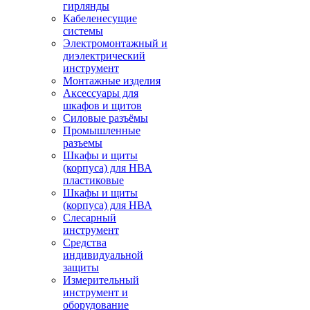
гирлянды
Кабеленесущие
системы
Электромонтажный и
диэлектрический
инструмент
Монтажные изделия
Аксессуары для
шкафов и щитов
Силовые разъёмы
Промышленные
разъемы
Шкафы и щиты
(корпуса) для НВА
пластиковые
Шкафы и щиты
(корпуса) для НВА
Слесарный
инструмент
Средства
индивидуальной
защиты
Измерительный
инструмент и
оборудование