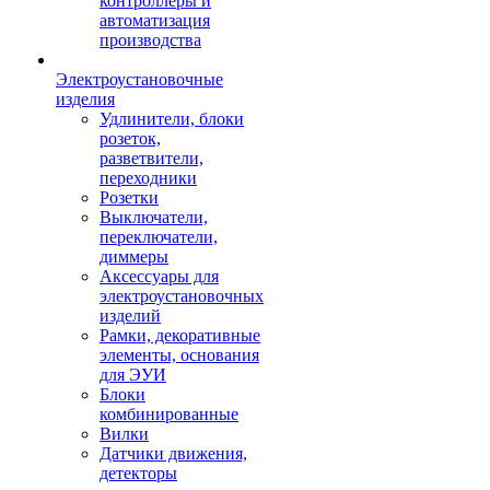
контроллеры и
автоматизация
производства
Электроустановочные
изделия
Удлинители, блоки
розеток,
разветвители,
переходники
Розетки
Выключатели,
переключатели,
диммеры
Аксессуары для
электроустановочных
изделий
Рамки, декоративные
элементы, основания
для ЭУИ
Блоки
комбинированные
Вилки
Датчики движения,
детекторы