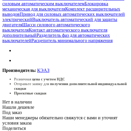
силовым автоматическим выключателем
Блокировка
механическая для выключателя
Комплект расширительных
выводов
Привод для силовых автоматических выключателей
электрический
Выключатель автоматический для защиты
двигателя
Шасси силового автоматического
выключателя
Контакт автоматического выключателя
дополнительный
Разделитель фаз для автоматических
выключателей
Расцепитель минимального напряжения
Производитель:
КЭАЗ
Розничная
цена с учетом НДС
Отправьте заявку для
получения дополнительной индивидуальной
скидки
Проектные скидки
Нет в наличии
Нашли дешевле
Под заказ
Наши менеджеры обязательно свяжутся с вами и уточнят
условия заказа
Поделиться