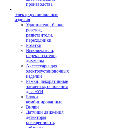
производства
Электроустановочные
изделия
Удлинители, блоки
розеток,
разветвители,
переходники
Розетки
Выключатели,
переключатели,
диммеры
Аксессуары для
электроустановочных
изделий
Рамки, декоративные
элементы, основания
для ЭУИ
Блоки
комбинированные
Вилки
Датчики движения,
детекторы
освещенности,
таймеры