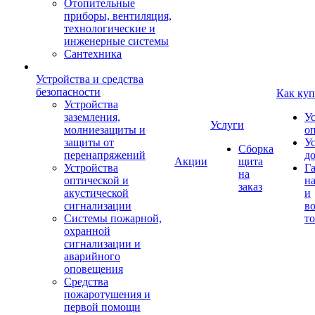
Отопительные
приборы, вентиляция,
технологические и
инженерные системы
Сантехника
Устройства и средства
безопасности
Как куп
Устройства
заземления,
У
Услуги
молниезащиты и
о
защиты от
У
Сборка
перенапряжений
д
Акции
щита
Устройства
Г
на
оптической и
на
заказ
акустической
и
сигнализации
во
Системы пожарной,
то
охранной
сигнализации и
аварийного
оповещения
Средства
пожаротушения и
первой помощи