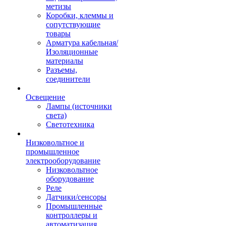
метизы
Коробки, клеммы и
сопутствующие
товары
Арматура кабельная/
Изоляционные
материалы
Разъемы,
соединители
Освещение
Лампы (источники
света)
Светотехника
Низковольтное и
промышленное
электрооборудование
Низковольтное
оборудование
Реле
Датчики/сенсоры
Промышленные
контроллеры и
автоматизация