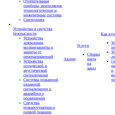
Отопительные
приборы, вентиляция,
технологические и
инженерные системы
Сантехника
Устройства и средства
безопасности
Как куп
Устройства
заземления,
У
Услуги
молниезащиты и
о
защиты от
У
Сборка
перенапряжений
д
Акции
щита
Устройства
Г
на
оптической и
на
заказ
акустической
и
сигнализации
во
Системы пожарной,
то
охранной
сигнализации и
аварийного
оповещения
Средства
пожаротушения и
первой помощи