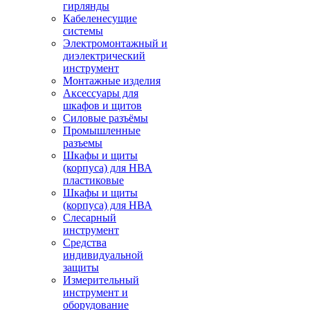
гирлянды
Кабеленесущие
системы
Электромонтажный и
диэлектрический
инструмент
Монтажные изделия
Аксессуары для
шкафов и щитов
Силовые разъёмы
Промышленные
разъемы
Шкафы и щиты
(корпуса) для НВА
пластиковые
Шкафы и щиты
(корпуса) для НВА
Слесарный
инструмент
Средства
индивидуальной
защиты
Измерительный
инструмент и
оборудование