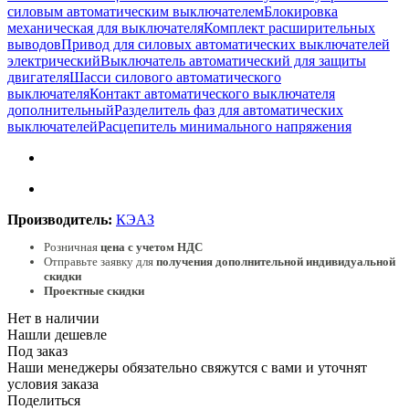
силовым автоматическим выключателем
Блокировка
механическая для выключателя
Комплект расширительных
выводов
Привод для силовых автоматических выключателей
электрический
Выключатель автоматический для защиты
двигателя
Шасси силового автоматического
выключателя
Контакт автоматического выключателя
дополнительный
Разделитель фаз для автоматических
выключателей
Расцепитель минимального напряжения
Производитель:
КЭАЗ
Розничная
цена с учетом НДС
Отправьте заявку для
получения дополнительной индивидуальной
скидки
Проектные скидки
Нет в наличии
Нашли дешевле
Под заказ
Наши менеджеры обязательно свяжутся с вами и уточнят
условия заказа
Поделиться