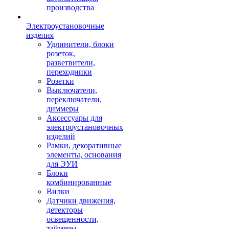
производства
Электроустановочные
изделия
Удлинители, блоки
розеток,
разветвители,
переходники
Розетки
Выключатели,
переключатели,
диммеры
Аксессуары для
электроустановочных
изделий
Рамки, декоративные
элементы, основания
для ЭУИ
Блоки
комбинированные
Вилки
Датчики движения,
детекторы
освещенности,
таймеры