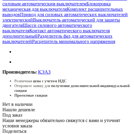
силовым автоматическим выключателем
Блокировка
механическая для выключателя
Комплект расширительных
выводов
Привод для силовых автоматических выключателей
электрический
Выключатель автоматический для защиты
двигателя
Шасси силового автоматического
выключателя
Контакт автоматического выключателя
дополнительный
Разделитель фаз для автоматических
выключателей
Расцепитель минимального напряжения
Производитель:
КЭАЗ
Розничная
цена с учетом НДС
Отправьте заявку для
получения дополнительной индивидуальной
скидки
Проектные скидки
Нет в наличии
Нашли дешевле
Под заказ
Наши менеджеры обязательно свяжутся с вами и уточнят
условия заказа
Поделиться