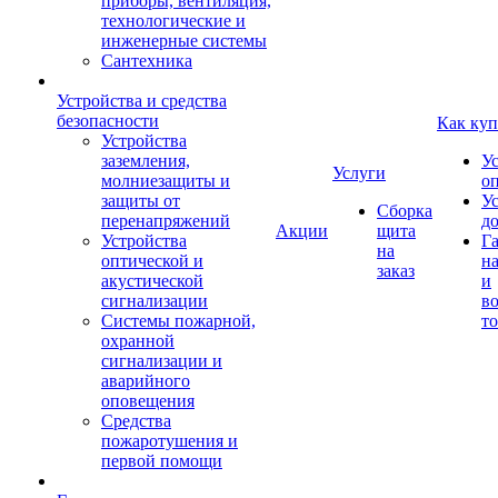
приборы, вентиляция,
технологические и
инженерные системы
Сантехника
Устройства и средства
безопасности
Как куп
Устройства
заземления,
У
Услуги
молниезащиты и
о
защиты от
У
Сборка
перенапряжений
д
Акции
щита
Устройства
Г
на
оптической и
на
заказ
акустической
и
сигнализации
во
Системы пожарной,
то
охранной
сигнализации и
аварийного
оповещения
Средства
пожаротушения и
первой помощи