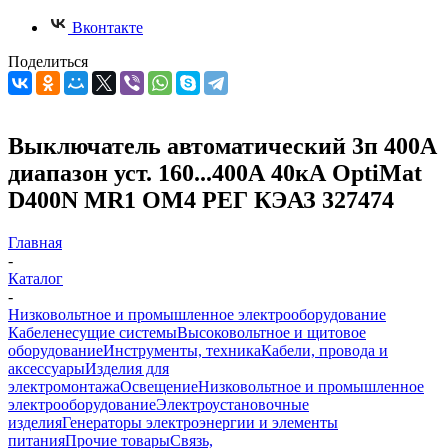
Вконтакте
Поделиться
Выключатель автоматический 3п 400А
диапазон уст. 160...400А 40кА OptiMat
D400N MR1 ОМ4 РЕГ КЭАЗ 327474
Главная
-
Каталог
-
Низковольтное и промышленное электрооборудование
Кабеленесущие системы
Высоковольтное и щитовое
оборудование
Инструменты, техника
Кабели, провода и
аксессуары
Изделия для
электромонтажа
Освещение
Низковольтное и промышленное
электрооборудование
Электроустановочные
изделия
Генераторы электроэнергии и элементы
питания
Прочие товары
Связь,