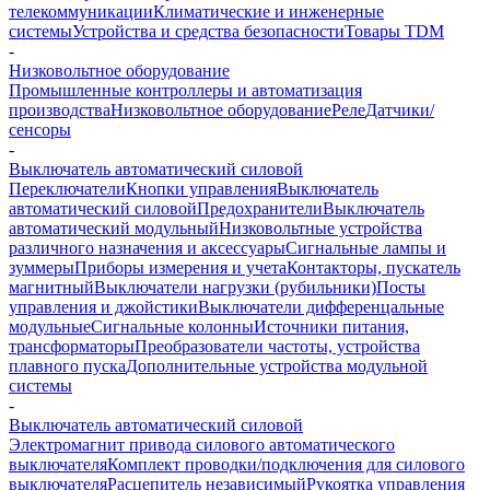
телекоммуникации
Климатические и инженерные
системы
Устройства и средства безопасности
Товары TDM
-
Низковольтное оборудование
Промышленные контроллеры и автоматизация
производства
Низковольтное оборудование
Реле
Датчики/
сенсоры
-
Выключатель автоматический силовой
Переключатели
Кнопки управления
Выключатель
автоматический силовой
Предохранители
Выключатель
автоматический модульный
Низковольтные устройства
различного назначения и аксессуары
Сигнальные лампы и
зуммеры
Приборы измерения и учета
Контакторы, пускатель
магнитный
Выключатели нагрузки (рубильники)
Посты
управления и джойстики
Выключатели дифференцальные
модульные
Сигнальные колонны
Источники питания,
трансформаторы
Преобразователи частоты, устройства
плавного пуска
Дополнительные устройства модульной
системы
-
Выключатель автоматический силовой
Электромагнит привода силового автоматического
выключателя
Комплект проводки/подключения для силового
выключателя
Расцепитель независимый
Рукоятка управления