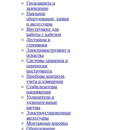
Грозозащита и
заземление
Паяльное
оборудование, химия
и аксессуары
Инструмент для
работы с кабелем
Лестницы и
стремянки
Электроинструмент и
оснастка
Системы хранения и
переноски
инструмента
Приборы контроля,
учета и измерения
Стабилизаторы
напряжения
Удлинители и
удлинительные
шнуры
Электроустановочные
аксессуары
Монтажные коробки
Оборудование