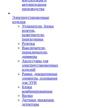
контроллеры и
автоматизация
производства
Электроустановочные
изделия
Удлинители, блоки
розеток,
разветвители,
переходники
Розетки
Выключатели,
переключатели,
диммеры
Аксессуары для
электроустановочных
изделий
Рамки, декоративные
элементы, основания
для ЭУИ
Блоки
комбинированные
Вилки
Датчики движения,
детекторы