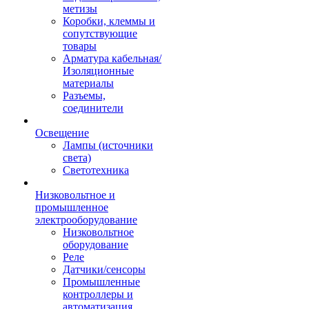
метизы
Коробки, клеммы и
сопутствующие
товары
Арматура кабельная/
Изоляционные
материалы
Разъемы,
соединители
Освещение
Лампы (источники
света)
Светотехника
Низковольтное и
промышленное
электрооборудование
Низковольтное
оборудование
Реле
Датчики/сенсоры
Промышленные
контроллеры и
автоматизация