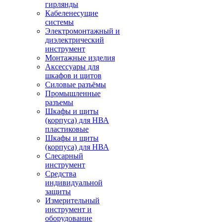
гирлянды
Кабеленесущие
системы
Электромонтажный и
диэлектрический
инструмент
Монтажные изделия
Аксессуары для
шкафов и щитов
Силовые разъёмы
Промышленные
разъемы
Шкафы и щиты
(корпуса) для НВА
пластиковые
Шкафы и щиты
(корпуса) для НВА
Слесарный
инструмент
Средства
индивидуальной
защиты
Измерительный
инструмент и
оборудование