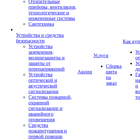
Отопительные
приборы, вентиляция,
технологические и
инженерные системы
Сантехника
Устройства и средства
безопасности
Как куп
Устройства
заземления,
У
Услуги
молниезащиты и
о
защиты от
У
Сборка
перенапряжений
д
Акции
щита
Устройства
Г
на
оптической и
на
заказ
акустической
и
сигнализации
во
Системы пожарной,
то
охранной
сигнализации и
аварийного
оповещения
Средства
пожаротушения и
первой помощи