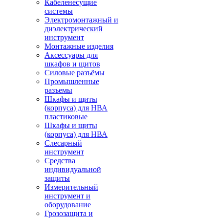
Кабеленесущие
системы
Электромонтажный и
диэлектрический
инструмент
Монтажные изделия
Аксессуары для
шкафов и щитов
Силовые разъёмы
Промышленные
разъемы
Шкафы и щиты
(корпуса) для НВА
пластиковые
Шкафы и щиты
(корпуса) для НВА
Слесарный
инструмент
Средства
индивидуальной
защиты
Измерительный
инструмент и
оборудование
Грозозащита и