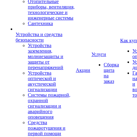
Отопительные
приборы, вентиляция,
технологические и
инженерные системы
Сантехника
Устройства и средства
безопасности
Как куп
Устройства
заземления,
У
Услуги
молниезащиты и
о
защиты от
У
Сборка
перенапряжений
д
Акции
щита
Устройства
Г
на
оптической и
на
заказ
акустической
и
сигнализации
во
Системы пожарной,
то
охранной
сигнализации и
аварийного
оповещения
Средства
пожаротушения и
первой помощи