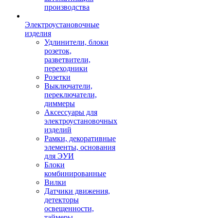
производства
Электроустановочные
изделия
Удлинители, блоки
розеток,
разветвители,
переходники
Розетки
Выключатели,
переключатели,
диммеры
Аксессуары для
электроустановочных
изделий
Рамки, декоративные
элементы, основания
для ЭУИ
Блоки
комбинированные
Вилки
Датчики движения,
детекторы
освещенности,
таймеры