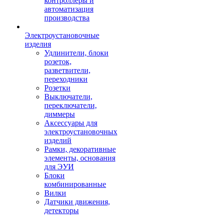
контроллеры и
автоматизация
производства
Электроустановочные
изделия
Удлинители, блоки
розеток,
разветвители,
переходники
Розетки
Выключатели,
переключатели,
диммеры
Аксессуары для
электроустановочных
изделий
Рамки, декоративные
элементы, основания
для ЭУИ
Блоки
комбинированные
Вилки
Датчики движения,
детекторы