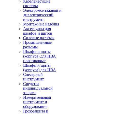
Кабеленесущие
системы
Электромонтажный и
диэлектрический
инструмент
Монтажные изделия
Аксессуары для
шкафов и щитов
Силовые разъёмы
Промышленные
разъемы
Шкафы и щиты
(корпуса) для НВА
пластиковые
Шкафы и щиты
(корпуса) для НВА
Слесарный
инструмент
Средства
индивидуальной
защиты
Измерительный
инструмент и
оборудование
Грозозащита и