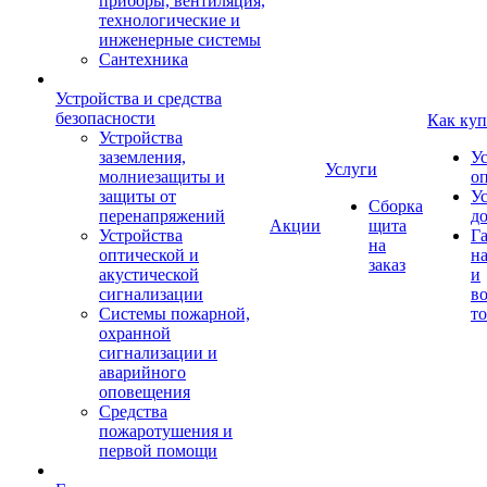
приборы, вентиляция,
технологические и
инженерные системы
Сантехника
Устройства и средства
безопасности
Как куп
Устройства
заземления,
У
Услуги
молниезащиты и
о
защиты от
У
Сборка
перенапряжений
д
Акции
щита
Устройства
Г
на
оптической и
на
заказ
акустической
и
сигнализации
во
Системы пожарной,
то
охранной
сигнализации и
аварийного
оповещения
Средства
пожаротушения и
первой помощи