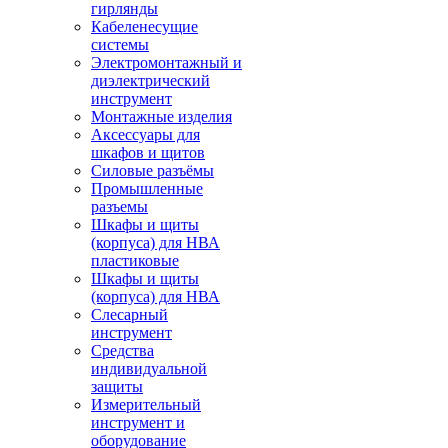
гирлянды
Кабеленесущие
системы
Электромонтажный и
диэлектрический
инструмент
Монтажные изделия
Аксессуары для
шкафов и щитов
Силовые разъёмы
Промышленные
разъемы
Шкафы и щиты
(корпуса) для НВА
пластиковые
Шкафы и щиты
(корпуса) для НВА
Слесарный
инструмент
Средства
индивидуальной
защиты
Измерительный
инструмент и
оборудование