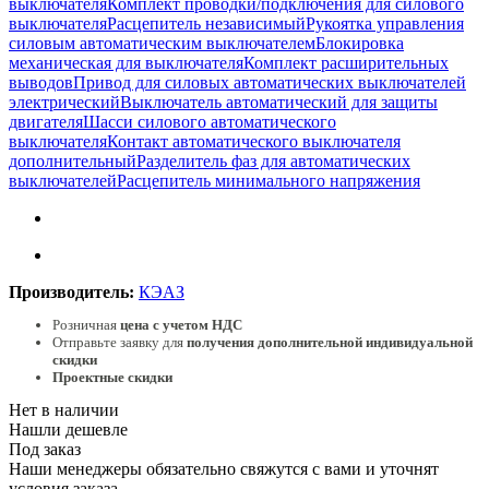
выключателя
Комплект проводки/подключения для силового
выключателя
Расцепитель независимый
Рукоятка управления
силовым автоматическим выключателем
Блокировка
механическая для выключателя
Комплект расширительных
выводов
Привод для силовых автоматических выключателей
электрический
Выключатель автоматический для защиты
двигателя
Шасси силового автоматического
выключателя
Контакт автоматического выключателя
дополнительный
Разделитель фаз для автоматических
выключателей
Расцепитель минимального напряжения
Производитель:
КЭАЗ
Розничная
цена с учетом НДС
Отправьте заявку для
получения дополнительной индивидуальной
скидки
Проектные скидки
Нет в наличии
Нашли дешевле
Под заказ
Наши менеджеры обязательно свяжутся с вами и уточнят
условия заказа