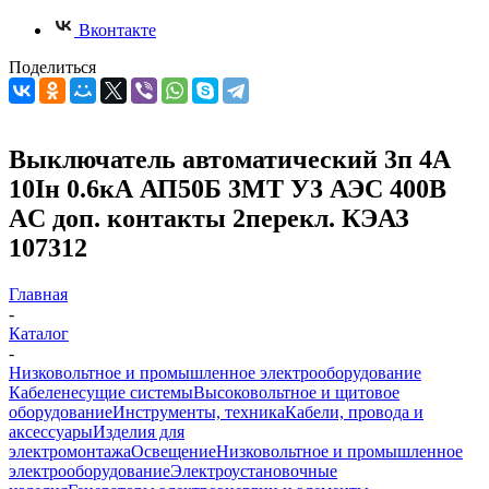
Вконтакте
Поделиться
Выключатель автоматический 3п 4А
10Iн 0.6кА АП50Б 3МТ У3 АЭС 400В
AC доп. контакты 2перекл. КЭАЗ
107312
Главная
-
Каталог
-
Низковольтное и промышленное электрооборудование
Кабеленесущие системы
Высоковольтное и щитовое
оборудование
Инструменты, техника
Кабели, провода и
аксессуары
Изделия для
электромонтажа
Освещение
Низковольтное и промышленное
электрооборудование
Электроустановочные