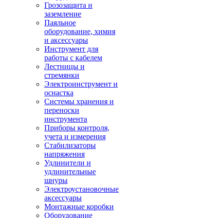
Грозозащита и
заземление
Паяльное
оборудование, химия
и аксессуары
Инструмент для
работы с кабелем
Лестницы и
стремянки
Электроинструмент и
оснастка
Системы хранения и
переноски
инструмента
Приборы контроля,
учета и измерения
Стабилизаторы
напряжения
Удлинители и
удлинительные
шнуры
Электроустановочные
аксессуары
Монтажные коробки
Оборудование