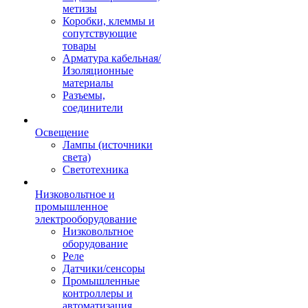
метизы
Коробки, клеммы и
сопутствующие
товары
Арматура кабельная/
Изоляционные
материалы
Разъемы,
соединители
Освещение
Лампы (источники
света)
Светотехника
Низковольтное и
промышленное
электрооборудование
Низковольтное
оборудование
Реле
Датчики/сенсоры
Промышленные
контроллеры и
автоматизация