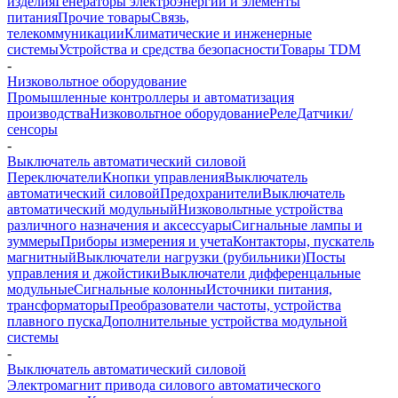
изделия
Генераторы электроэнергии и элементы
питания
Прочие товары
Связь,
телекоммуникации
Климатические и инженерные
системы
Устройства и средства безопасности
Товары TDM
-
Низковольтное оборудование
Промышленные контроллеры и автоматизация
производства
Низковольтное оборудование
Реле
Датчики/
сенсоры
-
Выключатель автоматический силовой
Переключатели
Кнопки управления
Выключатель
автоматический силовой
Предохранители
Выключатель
автоматический модульный
Низковольтные устройства
различного назначения и аксессуары
Сигнальные лампы и
зуммеры
Приборы измерения и учета
Контакторы, пускатель
магнитный
Выключатели нагрузки (рубильники)
Посты
управления и джойстики
Выключатели дифференцальные
модульные
Сигнальные колонны
Источники питания,
трансформаторы
Преобразователи частоты, устройства
плавного пуска
Дополнительные устройства модульной
системы
-
Выключатель автоматический силовой
Электромагнит привода силового автоматического