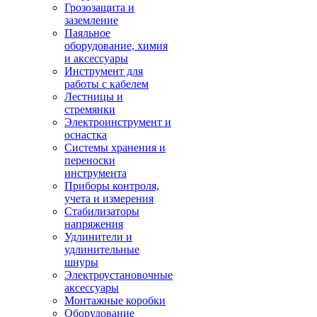
Грозозащита и
заземление
Паяльное
оборудование, химия
и аксессуары
Инструмент для
работы с кабелем
Лестницы и
стремянки
Электроинструмент и
оснастка
Системы хранения и
переноски
инструмента
Приборы контроля,
учета и измерения
Стабилизаторы
напряжения
Удлинители и
удлинительные
шнуры
Электроустановочные
аксессуары
Монтажные коробки
Оборудование