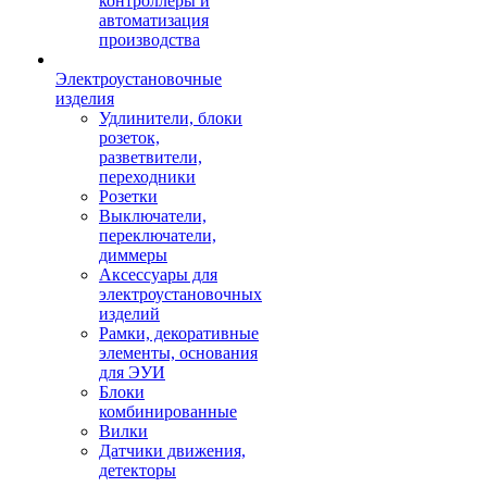
контроллеры и
автоматизация
производства
Электроустановочные
изделия
Удлинители, блоки
розеток,
разветвители,
переходники
Розетки
Выключатели,
переключатели,
диммеры
Аксессуары для
электроустановочных
изделий
Рамки, декоративные
элементы, основания
для ЭУИ
Блоки
комбинированные
Вилки
Датчики движения,
детекторы