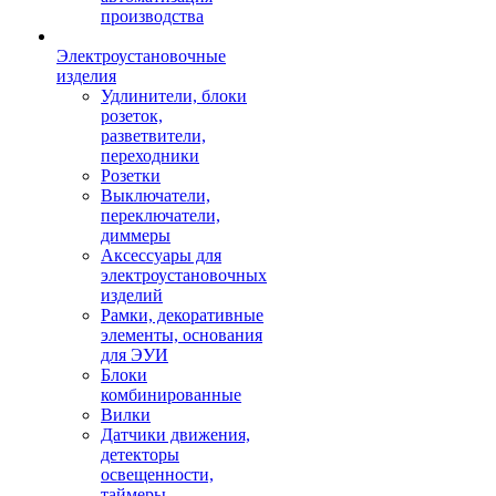
производства
Электроустановочные
изделия
Удлинители, блоки
розеток,
разветвители,
переходники
Розетки
Выключатели,
переключатели,
диммеры
Аксессуары для
электроустановочных
изделий
Рамки, декоративные
элементы, основания
для ЭУИ
Блоки
комбинированные
Вилки
Датчики движения,
детекторы
освещенности,
таймеры