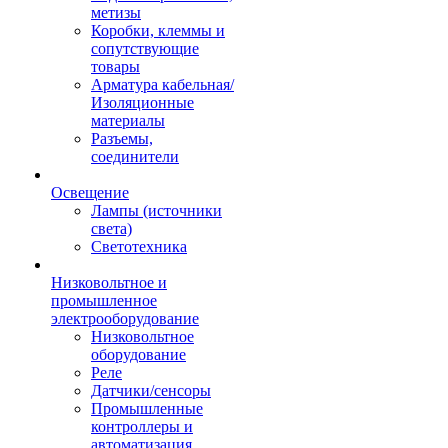
метизы
Коробки, клеммы и
сопутствующие
товары
Арматура кабельная/
Изоляционные
материалы
Разъемы,
соединители
Освещение
Лампы (источники
света)
Светотехника
Низковольтное и
промышленное
электрооборудование
Низковольтное
оборудование
Реле
Датчики/сенсоры
Промышленные
контроллеры и
автоматизация