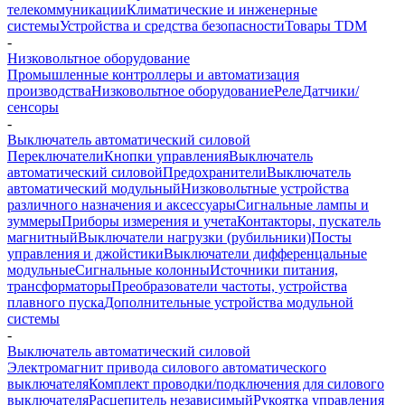
телекоммуникации
Климатические и инженерные
системы
Устройства и средства безопасности
Товары TDM
-
Низковольтное оборудование
Промышленные контроллеры и автоматизация
производства
Низковольтное оборудование
Реле
Датчики/
сенсоры
-
Выключатель автоматический силовой
Переключатели
Кнопки управления
Выключатель
автоматический силовой
Предохранители
Выключатель
автоматический модульный
Низковольтные устройства
различного назначения и аксессуары
Сигнальные лампы и
зуммеры
Приборы измерения и учета
Контакторы, пускатель
магнитный
Выключатели нагрузки (рубильники)
Посты
управления и джойстики
Выключатели дифференцальные
модульные
Сигнальные колонны
Источники питания,
трансформаторы
Преобразователи частоты, устройства
плавного пуска
Дополнительные устройства модульной
системы
-
Выключатель автоматический силовой
Электромагнит привода силового автоматического
выключателя
Комплект проводки/подключения для силового
выключателя
Расцепитель независимый
Рукоятка управления