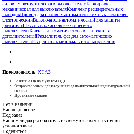
силовым автоматическим выключателем
Блокировка
механическая для выключателя
Комплект расширительных
выводов
Привод для силовых автоматических выключателей
электрический
Выключатель автоматический для защиты
двигателя
Шасси силового автоматического
выключателя
Контакт автоматического выключателя
дополнительный
Разделитель фаз для автоматических
выключателей
Расцепитель минимального напряжения
Производитель:
КЭАЗ
Розничная
цена с учетом НДС
Отправьте заявку для
получения дополнительной индивидуальной
скидки
Проектные скидки
Нет в наличии
Нашли дешевле
Под заказ
Наши менеджеры обязательно свяжутся с вами и уточнят
условия заказа
Поделиться