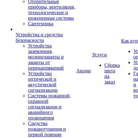
Отопительные
приборы, вентиляция,
технологические и
инженерные системы
Сантехника
Устройства и средства
безопасности
Как куп
Устройства
заземления,
У
Услуги
молниезащиты и
о
защиты от
У
Сборка
перенапряжений
д
Акции
щита
Устройства
Г
на
оптической и
на
заказ
акустической
и
сигнализации
во
Системы пожарной,
то
охранной
сигнализации и
аварийного
оповещения
Средства
пожаротушения и
первой помощи