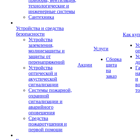
приборы, вентиляция,
технологические и
инженерные системы
Сантехника
Устройства и средства
безопасности
Как куп
Устройства
заземления,
У
Услуги
молниезащиты и
о
защиты от
У
Сборка
перенапряжений
д
Акции
щита
Устройства
Г
на
оптической и
на
заказ
акустической
и
сигнализации
во
Системы пожарной,
то
охранной
сигнализации и
аварийного
оповещения
Средства
пожаротушения и
первой помощи