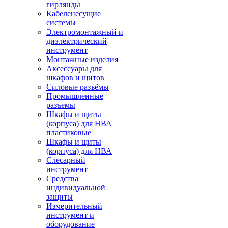
гирлянды
Кабеленесущие
системы
Электромонтажный и
диэлектрический
инструмент
Монтажные изделия
Аксессуары для
шкафов и щитов
Силовые разъёмы
Промышленные
разъемы
Шкафы и щиты
(корпуса) для НВА
пластиковые
Шкафы и щиты
(корпуса) для НВА
Слесарный
инструмент
Средства
индивидуальной
защиты
Измерительный
инструмент и
оборудование