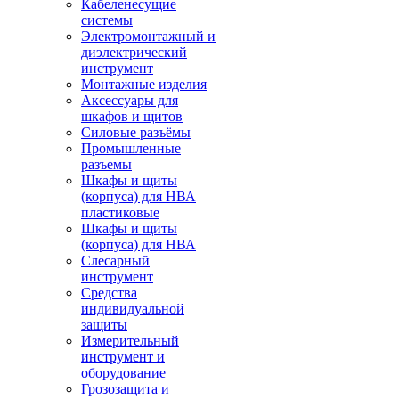
Кабеленесущие
системы
Электромонтажный и
диэлектрический
инструмент
Монтажные изделия
Аксессуары для
шкафов и щитов
Силовые разъёмы
Промышленные
разъемы
Шкафы и щиты
(корпуса) для НВА
пластиковые
Шкафы и щиты
(корпуса) для НВА
Слесарный
инструмент
Средства
индивидуальной
защиты
Измерительный
инструмент и
оборудование
Грозозащита и