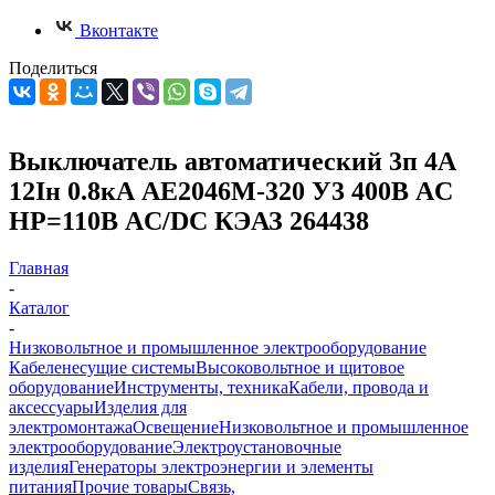
Вконтакте
Поделиться
Выключатель автоматический 3п 4А
12Iн 0.8кА АЕ2046М-320 У3 400В AC
НР=110В AC/DC КЭАЗ 264438
Главная
-
Каталог
-
Низковольтное и промышленное электрооборудование
Кабеленесущие системы
Высоковольтное и щитовое
оборудование
Инструменты, техника
Кабели, провода и
аксессуары
Изделия для
электромонтажа
Освещение
Низковольтное и промышленное
электрооборудование
Электроустановочные
изделия
Генераторы электроэнергии и элементы
питания
Прочие товары
Связь,