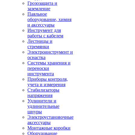
Грозозащита и
заземление
Паяльное
оборудование, химия
и аксессуары
Инструмент для
работы с кабелем
Лестницы и
стремянки
Электроинструмент и
оснастка
Системы хранения и
переноски
инструмента
Приборы контроля,
учета и измерения
Стабилизаторы
напряжения
Удлинители и
удлинительные
шнуры
Электроустановочные
аксессуары
Монтажные коробки
Оборудование