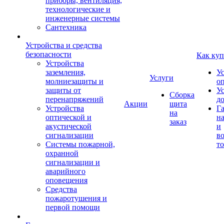
приборы, вентиляция,
технологические и
инженерные системы
Сантехника
Устройства и средства
безопасности
Как куп
Устройства
заземления,
У
Услуги
молниезащиты и
о
защиты от
У
Сборка
перенапряжений
д
Акции
щита
Устройства
Г
на
оптической и
на
заказ
акустической
и
сигнализации
во
Системы пожарной,
то
охранной
сигнализации и
аварийного
оповещения
Средства
пожаротушения и
первой помощи