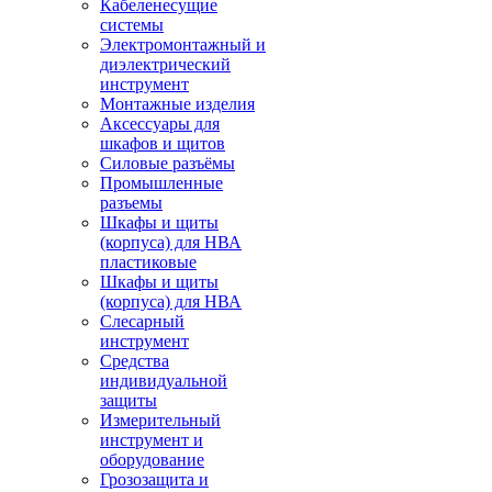
Кабеленесущие
системы
Электромонтажный и
диэлектрический
инструмент
Монтажные изделия
Аксессуары для
шкафов и щитов
Силовые разъёмы
Промышленные
разъемы
Шкафы и щиты
(корпуса) для НВА
пластиковые
Шкафы и щиты
(корпуса) для НВА
Слесарный
инструмент
Средства
индивидуальной
защиты
Измерительный
инструмент и
оборудование
Грозозащита и