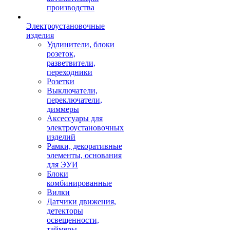
производства
Электроустановочные
изделия
Удлинители, блоки
розеток,
разветвители,
переходники
Розетки
Выключатели,
переключатели,
диммеры
Аксессуары для
электроустановочных
изделий
Рамки, декоративные
элементы, основания
для ЭУИ
Блоки
комбинированные
Вилки
Датчики движения,
детекторы
освещенности,
таймеры