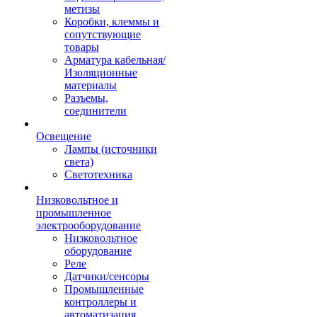
метизы
Коробки, клеммы и
сопутствующие
товары
Арматура кабельная/
Изоляционные
материалы
Разъемы,
соединители
Освещение
Лампы (источники
света)
Светотехника
Низковольтное и
промышленное
электрооборудование
Низковольтное
оборудование
Реле
Датчики/сенсоры
Промышленные
контроллеры и
автоматизация