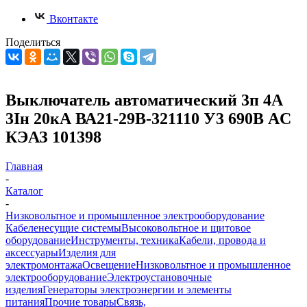
Вконтакте
Поделиться
Выключатель автоматический 3п 4А
3Iн 20кА ВА21-29В-321110 У3 690В AC
КЭАЗ 101398
Главная
-
Каталог
-
Низковольтное и промышленное электрооборудование
Кабеленесущие системы
Высоковольтное и щитовое
оборудование
Инструменты, техника
Кабели, провода и
аксессуары
Изделия для
электромонтажа
Освещение
Низковольтное и промышленное
электрооборудование
Электроустановочные
изделия
Генераторы электроэнергии и элементы
питания
Прочие товары
Связь,