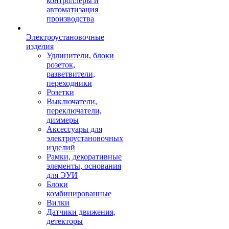
контроллеры и
автоматизация
производства
Электроустановочные
изделия
Удлинители, блоки
розеток,
разветвители,
переходники
Розетки
Выключатели,
переключатели,
диммеры
Аксессуары для
электроустановочных
изделий
Рамки, декоративные
элементы, основания
для ЭУИ
Блоки
комбинированные
Вилки
Датчики движения,
детекторы