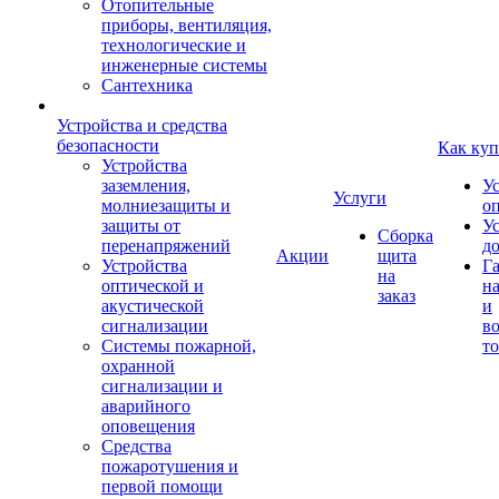
Отопительные
приборы, вентиляция,
технологические и
инженерные системы
Сантехника
Устройства и средства
безопасности
Как куп
Устройства
заземления,
У
Услуги
молниезащиты и
о
защиты от
У
Сборка
перенапряжений
д
Акции
щита
Устройства
Г
на
оптической и
на
заказ
акустической
и
сигнализации
во
Системы пожарной,
то
охранной
сигнализации и
аварийного
оповещения
Средства
пожаротушения и
первой помощи