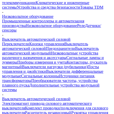
телекоммуникации
Климатические и инженерные
системы
Устройства и средства безопасности
Товары TDM
-
Низковольтное оборудование
Промышленные контроллеры и автоматизация
производства
Низковольтное оборудование
Реле
Датчики/
сенсоры
-
Выключатель автоматический силовой
Переключатели
Кнопки управления
Выключатель
автоматический силовой
Предохранители
Выключатель
автоматический модульный
Низковольтные устройства
различного назначения и аксессуары
Сигнальные лампы и
зуммеры
Приборы измерения и учета
Контакторы, пускатель
магнитный
Выключатели нагрузки (рубильники)
Посты
управления и джойстики
Выключатели дифференцальные
модульные
Сигнальные колонны
Источники питания,
трансформаторы
Преобразователи частоты, устройства
плавного пуска
Дополнительные устройства модульной
системы
-
Выключатель автоматический силовой
Электромагнит привода силового автоматического
выключателя
Комплект проводки/подключения для силового
выключателя
Расцепитель независимый
Рукоятка управления