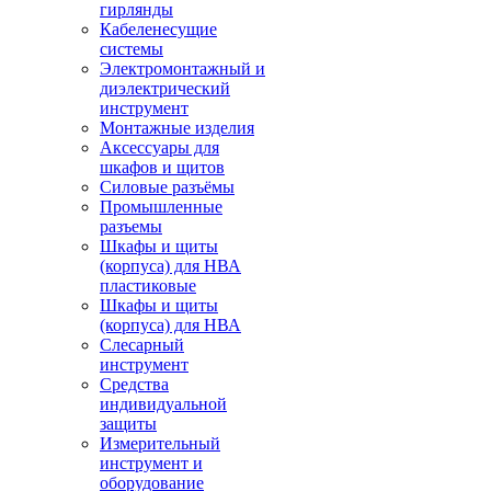
гирлянды
Кабеленесущие
системы
Электромонтажный и
диэлектрический
инструмент
Монтажные изделия
Аксессуары для
шкафов и щитов
Силовые разъёмы
Промышленные
разъемы
Шкафы и щиты
(корпуса) для НВА
пластиковые
Шкафы и щиты
(корпуса) для НВА
Слесарный
инструмент
Средства
индивидуальной
защиты
Измерительный
инструмент и
оборудование