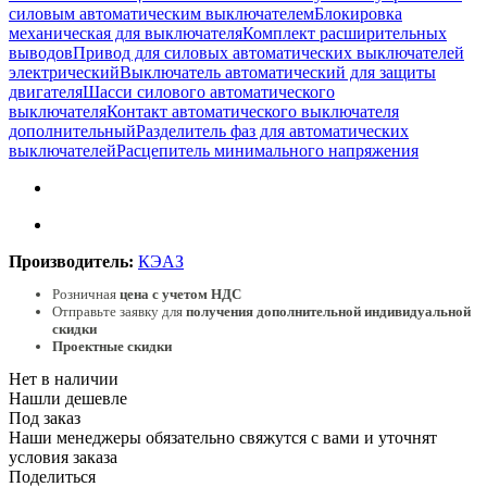
силовым автоматическим выключателем
Блокировка
механическая для выключателя
Комплект расширительных
выводов
Привод для силовых автоматических выключателей
электрический
Выключатель автоматический для защиты
двигателя
Шасси силового автоматического
выключателя
Контакт автоматического выключателя
дополнительный
Разделитель фаз для автоматических
выключателей
Расцепитель минимального напряжения
Производитель:
КЭАЗ
Розничная
цена с учетом НДС
Отправьте заявку для
получения дополнительной индивидуальной
скидки
Проектные скидки
Нет в наличии
Нашли дешевле
Под заказ
Наши менеджеры обязательно свяжутся с вами и уточнят
условия заказа
Поделиться