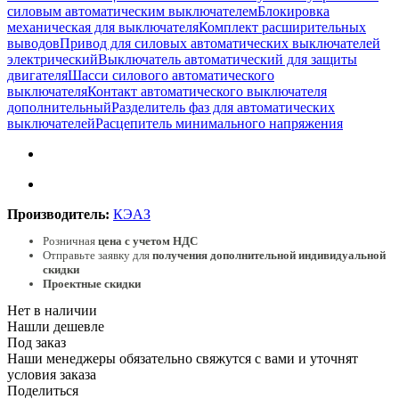
силовым автоматическим выключателем
Блокировка
механическая для выключателя
Комплект расширительных
выводов
Привод для силовых автоматических выключателей
электрический
Выключатель автоматический для защиты
двигателя
Шасси силового автоматического
выключателя
Контакт автоматического выключателя
дополнительный
Разделитель фаз для автоматических
выключателей
Расцепитель минимального напряжения
Производитель:
КЭАЗ
Розничная
цена с учетом НДС
Отправьте заявку для
получения дополнительной индивидуальной
скидки
Проектные скидки
Нет в наличии
Нашли дешевле
Под заказ
Наши менеджеры обязательно свяжутся с вами и уточнят
условия заказа
Поделиться