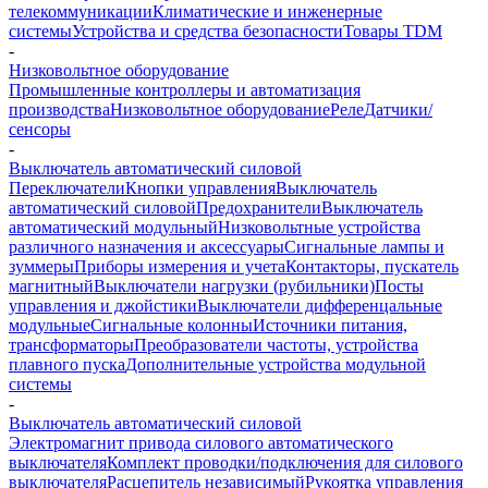
телекоммуникации
Климатические и инженерные
системы
Устройства и средства безопасности
Товары TDM
-
Низковольтное оборудование
Промышленные контроллеры и автоматизация
производства
Низковольтное оборудование
Реле
Датчики/
сенсоры
-
Выключатель автоматический силовой
Переключатели
Кнопки управления
Выключатель
автоматический силовой
Предохранители
Выключатель
автоматический модульный
Низковольтные устройства
различного назначения и аксессуары
Сигнальные лампы и
зуммеры
Приборы измерения и учета
Контакторы, пускатель
магнитный
Выключатели нагрузки (рубильники)
Посты
управления и джойстики
Выключатели дифференцальные
модульные
Сигнальные колонны
Источники питания,
трансформаторы
Преобразователи частоты, устройства
плавного пуска
Дополнительные устройства модульной
системы
-
Выключатель автоматический силовой
Электромагнит привода силового автоматического
выключателя
Комплект проводки/подключения для силового
выключателя
Расцепитель независимый
Рукоятка управления