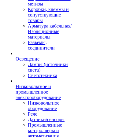
метизы
Коробки, клеммы и
сопутствующие
товары
Арматура кабельная/
Изоляционные
материалы
Разъемы,
соединители
Освещение
Лампы (источники
света)
Светотехника
Низковольтное и
промышленное
электрооборудование
Низковольтное
оборудование
Реле
Датчики/сенсоры
Промышленные
контроллеры и
автоматизация