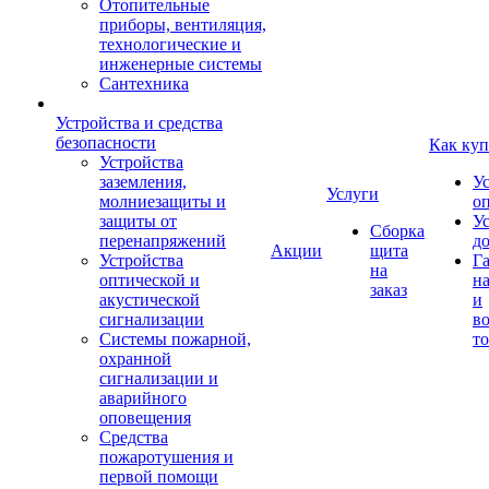
Отопительные
приборы, вентиляция,
технологические и
инженерные системы
Сантехника
Устройства и средства
безопасности
Как куп
Устройства
заземления,
У
Услуги
молниезащиты и
о
защиты от
У
Сборка
перенапряжений
д
Акции
щита
Устройства
Г
на
оптической и
на
заказ
акустической
и
сигнализации
во
Системы пожарной,
то
охранной
сигнализации и
аварийного
оповещения
Средства
пожаротушения и
первой помощи