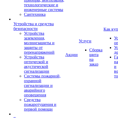
приборы, вентиляция,
технологические и
инженерные системы
Сантехника
Устройства и средства
безопасности
Как куп
Устройства
заземления,
У
Услуги
молниезащиты и
о
защиты от
У
Сборка
перенапряжений
д
Акции
щита
Устройства
Г
на
оптической и
на
заказ
акустической
и
сигнализации
во
Системы пожарной,
то
охранной
сигнализации и
аварийного
оповещения
Средства
пожаротушения и
первой помощи