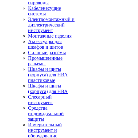
гирлянды
Кабеленесущие
системы
Электромонтажный и
диэлектрический
инструмент
Монтажные изделия
Аксессуары для
шкафов и щитов
Силовые разъёмы
Промышленные
разъемы
Шкафы и щиты
(корпуса) для НВА
пластиковые
Шкафы и щиты
(корпуса) для НВА
Слесарный
инструмент
Средства
индивидуальной
защиты
Измерительный
инструмент и
оборудование