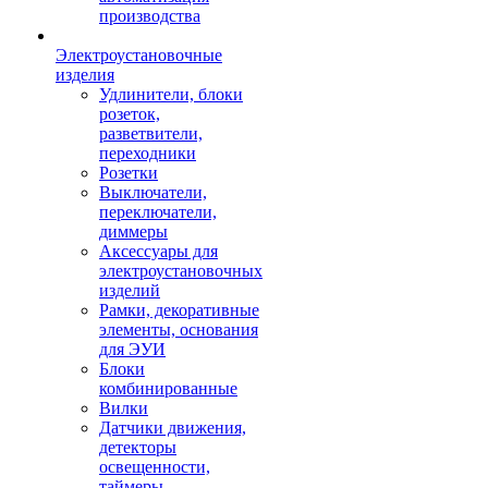
производства
Электроустановочные
изделия
Удлинители, блоки
розеток,
разветвители,
переходники
Розетки
Выключатели,
переключатели,
диммеры
Аксессуары для
электроустановочных
изделий
Рамки, декоративные
элементы, основания
для ЭУИ
Блоки
комбинированные
Вилки
Датчики движения,
детекторы
освещенности,
таймеры