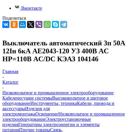
Вконтакте
Поделиться
Выключатель автоматический 3п 50А
12Iн 6кА АЕ2043-120 У3 400В AC
НР=110В AC/DC КЭАЗ 104146
Главная
-
Каталог
-
Низковольтное и промышленное электрооборудование
Кабеленесущие системы
Высоковольтное и щитовое
оборудование
Инструменты, техника
Кабели, провода и
аксессуары
Изделия для
электромонтажа
Освещение
Низковольтное и промышленное
электрооборудование
Электроустановочные
изделия
Генераторы электроэнергии и элементы
питания
Прочие товары
Связь,