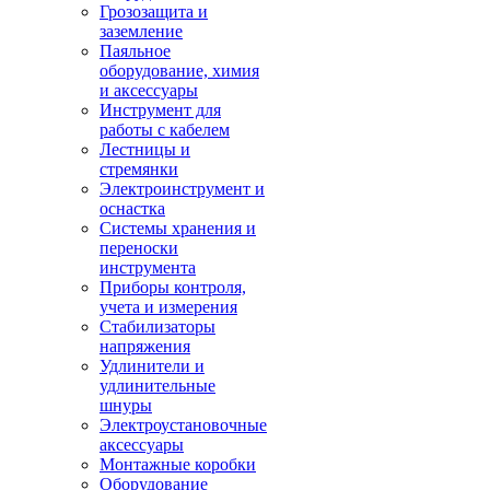
Грозозащита и
заземление
Паяльное
оборудование, химия
и аксессуары
Инструмент для
работы с кабелем
Лестницы и
стремянки
Электроинструмент и
оснастка
Системы хранения и
переноски
инструмента
Приборы контроля,
учета и измерения
Стабилизаторы
напряжения
Удлинители и
удлинительные
шнуры
Электроустановочные
аксессуары
Монтажные коробки
Оборудование