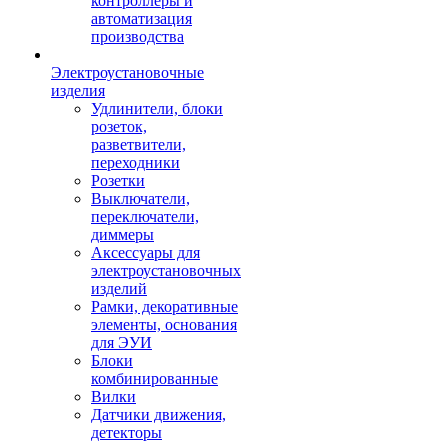
контроллеры и
автоматизация
производства
Электроустановочные
изделия
Удлинители, блоки
розеток,
разветвители,
переходники
Розетки
Выключатели,
переключатели,
диммеры
Аксессуары для
электроустановочных
изделий
Рамки, декоративные
элементы, основания
для ЭУИ
Блоки
комбинированные
Вилки
Датчики движения,
детекторы