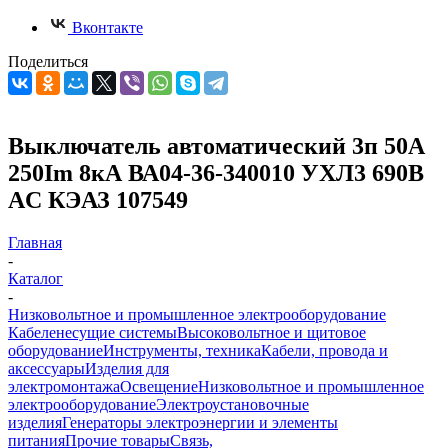
Вконтакте
Поделиться
Выключатель автоматический 3п 50А
250Im 8кА ВА04-36-340010 УХЛ3 690В
AC КЭАЗ 107549
Главная
-
Каталог
-
Низковольтное и промышленное электрооборудование
Кабеленесущие системы
Высоковольтное и щитовое
оборудование
Инструменты, техника
Кабели, провода и
аксессуары
Изделия для
электромонтажа
Освещение
Низковольтное и промышленное
электрооборудование
Электроустановочные
изделия
Генераторы электроэнергии и элементы
питания
Прочие товары
Связь,