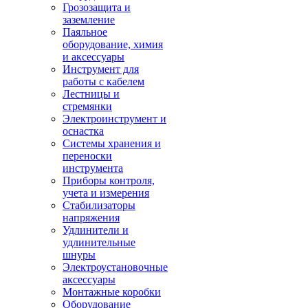
Грозозащита и
заземление
Паяльное
оборудование, химия
и аксессуары
Инструмент для
работы с кабелем
Лестницы и
стремянки
Электроинструмент и
оснастка
Системы хранения и
переноски
инструмента
Приборы контроля,
учета и измерения
Стабилизаторы
напряжения
Удлинители и
удлинительные
шнуры
Электроустановочные
аксессуары
Монтажные коробки
Оборудование