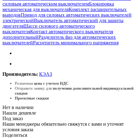
силовым автоматическим выключателем
Блокировка
механическая для выключателя
Комплект расширительных
выводов
Привод для силовых автоматических выключателей
электрический
Выключатель автоматический для защиты
двигателя
Шасси силового автоматического
выключателя
Контакт автоматического выключателя
дополнительный
Разделитель фаз для автоматических
выключателей
Расцепитель минимального напряжения
Производитель:
КЭАЗ
Розничная
цена с учетом НДС
Отправьте заявку для
получения дополнительной индивидуальной
скидки
Проектные скидки
Нет в наличии
Нашли дешевле
Под заказ
Наши менеджеры обязательно свяжутся с вами и уточнят
условия заказа
Поделиться