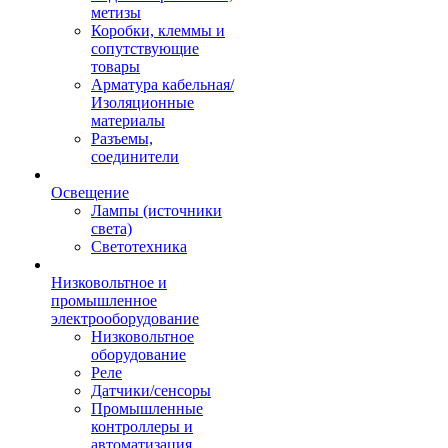
метизы
Коробки, клеммы и
сопутствующие
товары
Арматура кабельная/
Изоляционные
материалы
Разъемы,
соединители
Освещение
Лампы (источники
света)
Светотехника
Низковольтное и
промышленное
электрооборудование
Низковольтное
оборудование
Реле
Датчики/сенсоры
Промышленные
контроллеры и
автоматизация