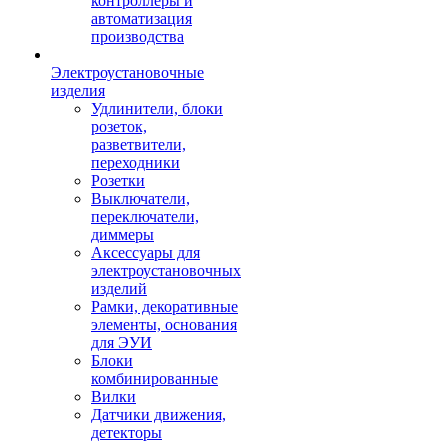
контроллеры и
автоматизация
производства
Электроустановочные
изделия
Удлинители, блоки
розеток,
разветвители,
переходники
Розетки
Выключатели,
переключатели,
диммеры
Аксессуары для
электроустановочных
изделий
Рамки, декоративные
элементы, основания
для ЭУИ
Блоки
комбинированные
Вилки
Датчики движения,
детекторы