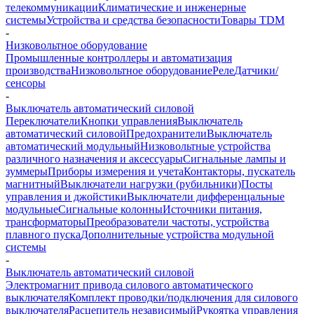
телекоммуникации
Климатические и инженерные
системы
Устройства и средства безопасности
Товары TDM
-
Низковольтное оборудование
Промышленные контроллеры и автоматизация
производства
Низковольтное оборудование
Реле
Датчики/
сенсоры
-
Выключатель автоматический силовой
Переключатели
Кнопки управления
Выключатель
автоматический силовой
Предохранители
Выключатель
автоматический модульный
Низковольтные устройства
различного назначения и аксессуары
Сигнальные лампы и
зуммеры
Приборы измерения и учета
Контакторы, пускатель
магнитный
Выключатели нагрузки (рубильники)
Посты
управления и джойстики
Выключатели дифференцальные
модульные
Сигнальные колонны
Источники питания,
трансформаторы
Преобразователи частоты, устройства
плавного пуска
Дополнительные устройства модульной
системы
-
Выключатель автоматический силовой
Электромагнит привода силового автоматического
выключателя
Комплект проводки/подключения для силового
выключателя
Расцепитель независимый
Рукоятка управления