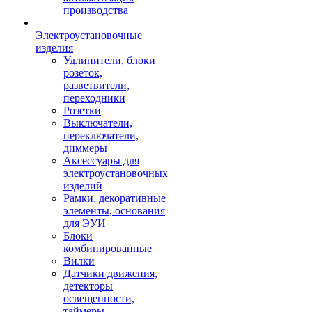
производства
Электроустановочные
изделия
Удлинители, блоки
розеток,
разветвители,
переходники
Розетки
Выключатели,
переключатели,
диммеры
Аксессуары для
электроустановочных
изделий
Рамки, декоративные
элементы, основания
для ЭУИ
Блоки
комбинированные
Вилки
Датчики движения,
детекторы
освещенности,
таймеры