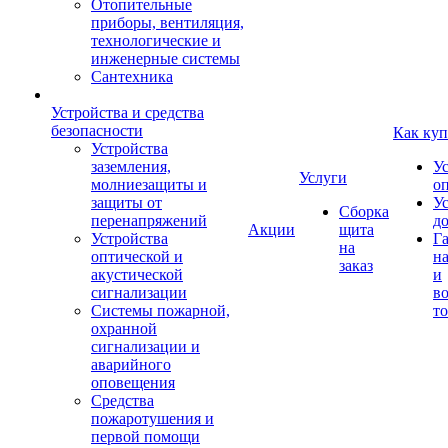
Отопительные
приборы, вентиляция,
технологические и
инженерные системы
Сантехника
Устройства и средства
безопасности
Как куп
Устройства
заземления,
У
Услуги
молниезащиты и
о
защиты от
У
Сборка
перенапряжений
д
Акции
щита
Устройства
Г
на
оптической и
на
заказ
акустической
и
сигнализации
во
Системы пожарной,
то
охранной
сигнализации и
аварийного
оповещения
Средства
пожаротушения и
первой помощи