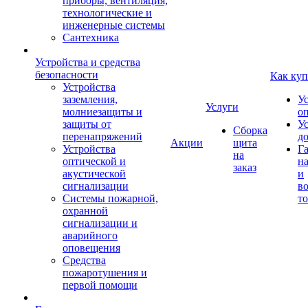
приборы, вентиляция,
технологические и
инженерные системы
Сантехника
Устройства и средства
безопасности
Как куп
Устройства
заземления,
У
Услуги
молниезащиты и
о
защиты от
У
Сборка
перенапряжений
д
Акции
щита
Устройства
Г
на
оптической и
на
заказ
акустической
и
сигнализации
во
Системы пожарной,
то
охранной
сигнализации и
аварийного
оповещения
Средства
пожаротушения и
первой помощи