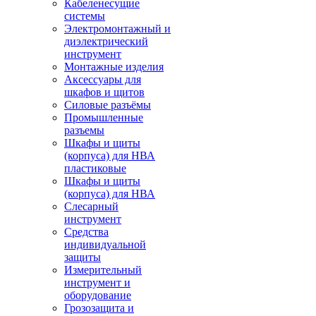
Кабеленесущие
системы
Электромонтажный и
диэлектрический
инструмент
Монтажные изделия
Аксессуары для
шкафов и щитов
Силовые разъёмы
Промышленные
разъемы
Шкафы и щиты
(корпуса) для НВА
пластиковые
Шкафы и щиты
(корпуса) для НВА
Слесарный
инструмент
Средства
индивидуальной
защиты
Измерительный
инструмент и
оборудование
Грозозащита и