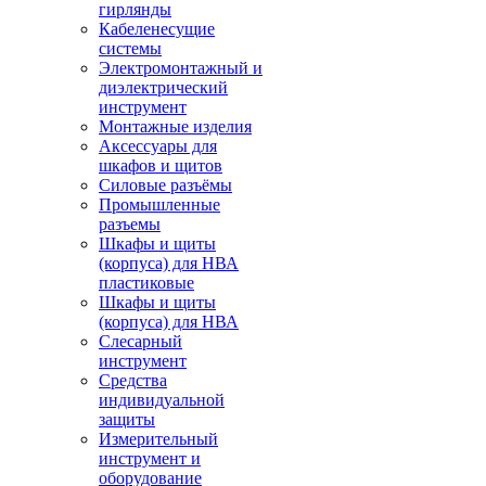
гирлянды
Кабеленесущие
системы
Электромонтажный и
диэлектрический
инструмент
Монтажные изделия
Аксессуары для
шкафов и щитов
Силовые разъёмы
Промышленные
разъемы
Шкафы и щиты
(корпуса) для НВА
пластиковые
Шкафы и щиты
(корпуса) для НВА
Слесарный
инструмент
Средства
индивидуальной
защиты
Измерительный
инструмент и
оборудование