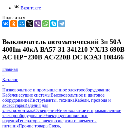
Вконтакте
Поделиться
Выключатель автоматический 3п 50А
400Im 40кА ВА57-31-341210 УХЛ3 690В
AC НР=230В AC/220В DC КЭАЗ 108466
Главная
-
Каталог
-
Низковольтное и промышленное электрооборудование
Кабеленесущие системы
Высоковольтное и щитовое
оборудование
Инструменты, техника
Кабели, провода и
аксессуары
Изделия для
электромонтажа
Освещение
Низковольтное и промышленное
электрооборудование
Электроустановочные
изделия
Генераторы электроэнергии и элементы
питания
Прочие товары
Связь,