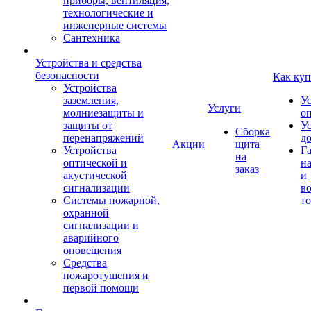
приборы, вентиляция,
технологические и
инженерные системы
Сантехника
Устройства и средства
безопасности
Как куп
Устройства
заземления,
У
Услуги
молниезащиты и
о
защиты от
У
Сборка
перенапряжений
д
Акции
щита
Устройства
Г
на
оптической и
на
заказ
акустической
и
сигнализации
во
Системы пожарной,
то
охранной
сигнализации и
аварийного
оповещения
Средства
пожаротушения и
первой помощи