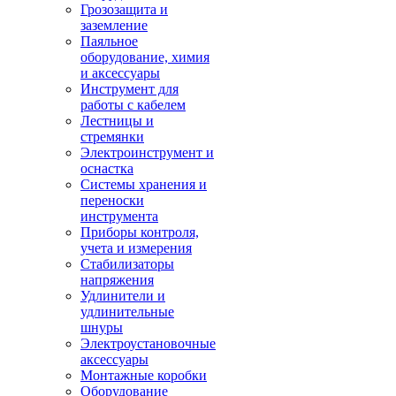
Грозозащита и
заземление
Паяльное
оборудование, химия
и аксессуары
Инструмент для
работы с кабелем
Лестницы и
стремянки
Электроинструмент и
оснастка
Системы хранения и
переноски
инструмента
Приборы контроля,
учета и измерения
Стабилизаторы
напряжения
Удлинители и
удлинительные
шнуры
Электроустановочные
аксессуары
Монтажные коробки
Оборудование