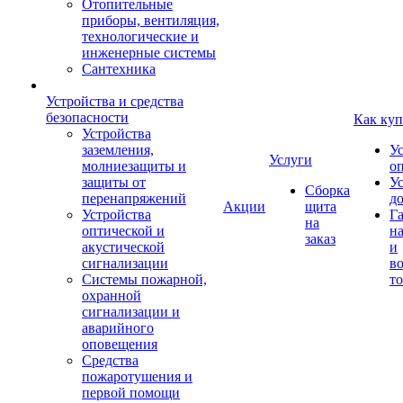
Отопительные
приборы, вентиляция,
технологические и
инженерные системы
Сантехника
Устройства и средства
безопасности
Как куп
Устройства
заземления,
У
Услуги
молниезащиты и
о
защиты от
У
Сборка
перенапряжений
д
Акции
щита
Устройства
Г
на
оптической и
на
заказ
акустической
и
сигнализации
во
Системы пожарной,
то
охранной
сигнализации и
аварийного
оповещения
Средства
пожаротушения и
первой помощи