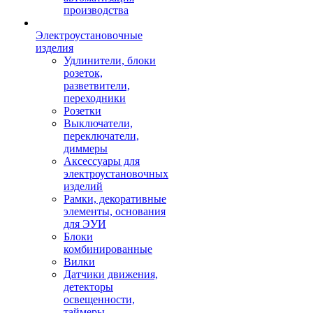
производства
Электроустановочные
изделия
Удлинители, блоки
розеток,
разветвители,
переходники
Розетки
Выключатели,
переключатели,
диммеры
Аксессуары для
электроустановочных
изделий
Рамки, декоративные
элементы, основания
для ЭУИ
Блоки
комбинированные
Вилки
Датчики движения,
детекторы
освещенности,
таймеры