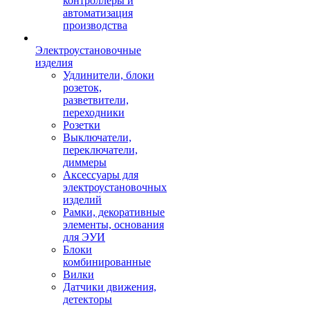
контроллеры и
автоматизация
производства
Электроустановочные
изделия
Удлинители, блоки
розеток,
разветвители,
переходники
Розетки
Выключатели,
переключатели,
диммеры
Аксессуары для
электроустановочных
изделий
Рамки, декоративные
элементы, основания
для ЭУИ
Блоки
комбинированные
Вилки
Датчики движения,
детекторы