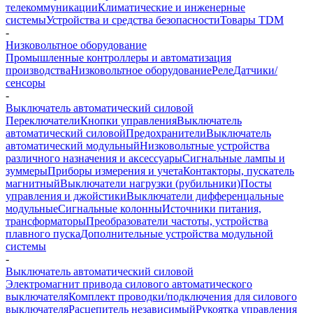
телекоммуникации
Климатические и инженерные
системы
Устройства и средства безопасности
Товары TDM
-
Низковольтное оборудование
Промышленные контроллеры и автоматизация
производства
Низковольтное оборудование
Реле
Датчики/
сенсоры
-
Выключатель автоматический силовой
Переключатели
Кнопки управления
Выключатель
автоматический силовой
Предохранители
Выключатель
автоматический модульный
Низковольтные устройства
различного назначения и аксессуары
Сигнальные лампы и
зуммеры
Приборы измерения и учета
Контакторы, пускатель
магнитный
Выключатели нагрузки (рубильники)
Посты
управления и джойстики
Выключатели дифференцальные
модульные
Сигнальные колонны
Источники питания,
трансформаторы
Преобразователи частоты, устройства
плавного пуска
Дополнительные устройства модульной
системы
-
Выключатель автоматический силовой
Электромагнит привода силового автоматического
выключателя
Комплект проводки/подключения для силового
выключателя
Расцепитель независимый
Рукоятка управления