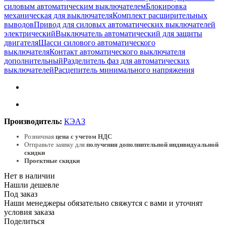
силовым автоматическим выключателем
Блокировка
механическая для выключателя
Комплект расширительных
выводов
Привод для силовых автоматических выключателей
электрический
Выключатель автоматический для защиты
двигателя
Шасси силового автоматического
выключателя
Контакт автоматического выключателя
дополнительный
Разделитель фаз для автоматических
выключателей
Расцепитель минимального напряжения
Производитель:
КЭАЗ
Розничная
цена с учетом НДС
Отправьте заявку для
получения дополнительной индивидуальной
скидки
Проектные скидки
Нет в наличии
Нашли дешевле
Под заказ
Наши менеджеры обязательно свяжутся с вами и уточнят
условия заказа
Поделиться