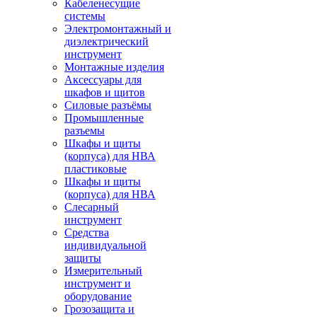
Кабеленесущие
системы
Электромонтажный и
диэлектрический
инструмент
Монтажные изделия
Аксессуары для
шкафов и щитов
Силовые разъёмы
Промышленные
разъемы
Шкафы и щиты
(корпуса) для НВА
пластиковые
Шкафы и щиты
(корпуса) для НВА
Слесарный
инструмент
Средства
индивидуальной
защиты
Измерительный
инструмент и
оборудование
Грозозащита и