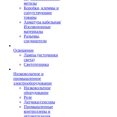
метизы
Коробки, клеммы и
сопутствующие
товары
Арматура кабельная/
Изоляционные
материалы
Разъемы,
соединители
Освещение
Лампы (источники
света)
Светотехника
Низковольтное и
промышленное
электрооборудование
Низковольтное
оборудование
Реле
Датчики/сенсоры
Промышленные
контроллеры и
автоматизация