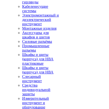
гирлянды
Кабеленесущие
системы
Электромонтажный и
диэлектрический
инструмент
Монтажные изделия
Аксессуары для
шкафов и щитов
Силовые разъёмы
Промышленные
разъемы
Шкафы и щиты
(корпуса) для НВА
пластиковые
Шкафы и щиты
(корпуса) для НВА
Слесарный
инструмент
Средства
индивидуальной
защиты
Измерительный
инструмент и
оборудование