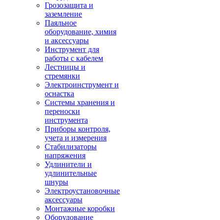
Грозозащита и
заземление
Паяльное
оборудование, химия
и аксессуары
Инструмент для
работы с кабелем
Лестницы и
стремянки
Электроинструмент и
оснастка
Системы хранения и
переноски
инструмента
Приборы контроля,
учета и измерения
Стабилизаторы
напряжения
Удлинители и
удлинительные
шнуры
Электроустановочные
аксессуары
Монтажные коробки
Оборудование