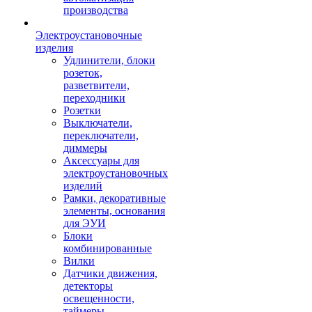
производства
Электроустановочные
изделия
Удлинители, блоки
розеток,
разветвители,
переходники
Розетки
Выключатели,
переключатели,
диммеры
Аксессуары для
электроустановочных
изделий
Рамки, декоративные
элементы, основания
для ЭУИ
Блоки
комбинированные
Вилки
Датчики движения,
детекторы
освещенности,
таймеры