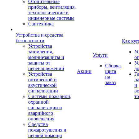
Отопительные
приборы, вентиляция,
технологические и
инженерные системы
Сантехника
Устройства и средства
безопасности
Как куп
Устройства
заземления,
У
Услуги
молниезащиты и
о
защиты от
У
Сборка
перенапряжений
д
Акции
щита
Устройства
Г
на
оптической и
на
заказ
акустической
и
сигнализации
во
Системы пожарной,
то
охранной
сигнализации и
аварийного
оповещения
Средства
пожаротушения и
первой помощи