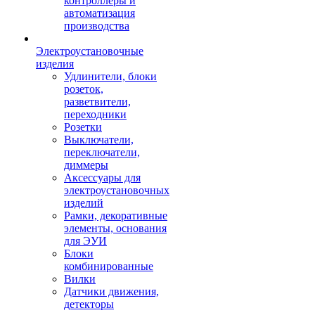
контроллеры и
автоматизация
производства
Электроустановочные
изделия
Удлинители, блоки
розеток,
разветвители,
переходники
Розетки
Выключатели,
переключатели,
диммеры
Аксессуары для
электроустановочных
изделий
Рамки, декоративные
элементы, основания
для ЭУИ
Блоки
комбинированные
Вилки
Датчики движения,
детекторы