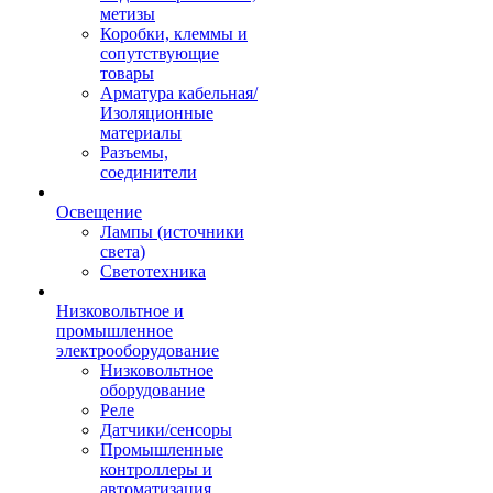
метизы
Коробки, клеммы и
сопутствующие
товары
Арматура кабельная/
Изоляционные
материалы
Разъемы,
соединители
Освещение
Лампы (источники
света)
Светотехника
Низковольтное и
промышленное
электрооборудование
Низковольтное
оборудование
Реле
Датчики/сенсоры
Промышленные
контроллеры и
автоматизация