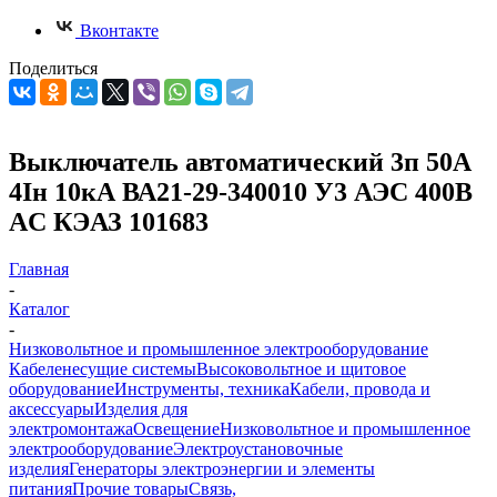
Вконтакте
Поделиться
Выключатель автоматический 3п 50А
4Iн 10кА ВА21-29-340010 У3 АЭС 400В
AC КЭАЗ 101683
Главная
-
Каталог
-
Низковольтное и промышленное электрооборудование
Кабеленесущие системы
Высоковольтное и щитовое
оборудование
Инструменты, техника
Кабели, провода и
аксессуары
Изделия для
электромонтажа
Освещение
Низковольтное и промышленное
электрооборудование
Электроустановочные
изделия
Генераторы электроэнергии и элементы
питания
Прочие товары
Связь,