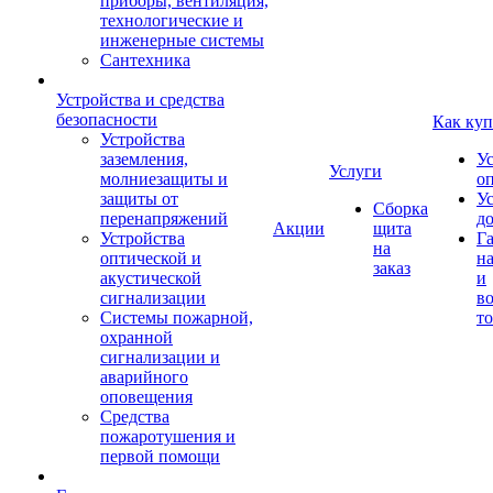
приборы, вентиляция,
технологические и
инженерные системы
Сантехника
Устройства и средства
безопасности
Как куп
Устройства
заземления,
У
Услуги
молниезащиты и
о
защиты от
У
Сборка
перенапряжений
д
Акции
щита
Устройства
Г
на
оптической и
на
заказ
акустической
и
сигнализации
во
Системы пожарной,
то
охранной
сигнализации и
аварийного
оповещения
Средства
пожаротушения и
первой помощи