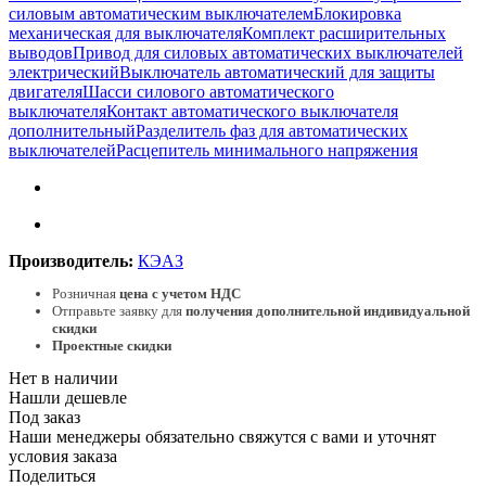
силовым автоматическим выключателем
Блокировка
механическая для выключателя
Комплект расширительных
выводов
Привод для силовых автоматических выключателей
электрический
Выключатель автоматический для защиты
двигателя
Шасси силового автоматического
выключателя
Контакт автоматического выключателя
дополнительный
Разделитель фаз для автоматических
выключателей
Расцепитель минимального напряжения
Производитель:
КЭАЗ
Розничная
цена с учетом НДС
Отправьте заявку для
получения дополнительной индивидуальной
скидки
Проектные скидки
Нет в наличии
Нашли дешевле
Под заказ
Наши менеджеры обязательно свяжутся с вами и уточнят
условия заказа
Поделиться