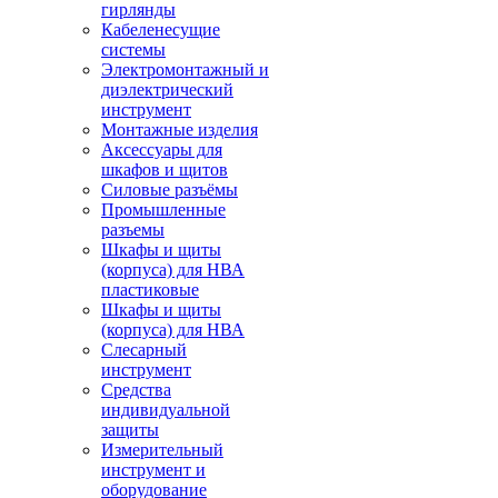
гирлянды
Кабеленесущие
системы
Электромонтажный и
диэлектрический
инструмент
Монтажные изделия
Аксессуары для
шкафов и щитов
Силовые разъёмы
Промышленные
разъемы
Шкафы и щиты
(корпуса) для НВА
пластиковые
Шкафы и щиты
(корпуса) для НВА
Слесарный
инструмент
Средства
индивидуальной
защиты
Измерительный
инструмент и
оборудование