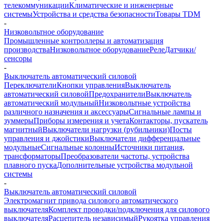
телекоммуникации
Климатические и инженерные
системы
Устройства и средства безопасности
Товары TDM
-
Низковольтное оборудование
Промышленные контроллеры и автоматизация
производства
Низковольтное оборудование
Реле
Датчики/
сенсоры
-
Выключатель автоматический силовой
Переключатели
Кнопки управления
Выключатель
автоматический силовой
Предохранители
Выключатель
автоматический модульный
Низковольтные устройства
различного назначения и аксессуары
Сигнальные лампы и
зуммеры
Приборы измерения и учета
Контакторы, пускатель
магнитный
Выключатели нагрузки (рубильники)
Посты
управления и джойстики
Выключатели дифференцальные
модульные
Сигнальные колонны
Источники питания,
трансформаторы
Преобразователи частоты, устройства
плавного пуска
Дополнительные устройства модульной
системы
-
Выключатель автоматический силовой
Электромагнит привода силового автоматического
выключателя
Комплект проводки/подключения для силового
выключателя
Расцепитель независимый
Рукоятка управления