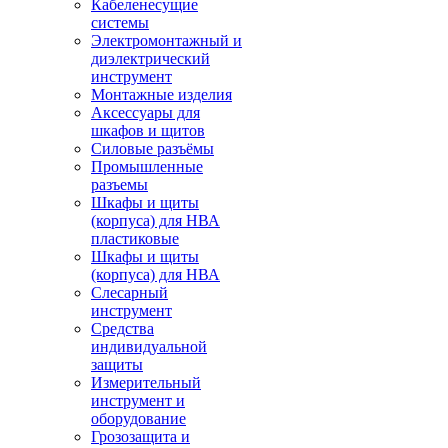
Кабеленесущие
системы
Электромонтажный и
диэлектрический
инструмент
Монтажные изделия
Аксессуары для
шкафов и щитов
Силовые разъёмы
Промышленные
разъемы
Шкафы и щиты
(корпуса) для НВА
пластиковые
Шкафы и щиты
(корпуса) для НВА
Слесарный
инструмент
Средства
индивидуальной
защиты
Измерительный
инструмент и
оборудование
Грозозащита и