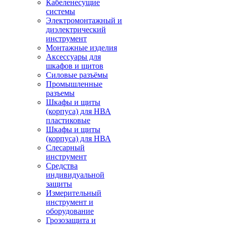
Кабеленесущие
системы
Электромонтажный и
диэлектрический
инструмент
Монтажные изделия
Аксессуары для
шкафов и щитов
Силовые разъёмы
Промышленные
разъемы
Шкафы и щиты
(корпуса) для НВА
пластиковые
Шкафы и щиты
(корпуса) для НВА
Слесарный
инструмент
Средства
индивидуальной
защиты
Измерительный
инструмент и
оборудование
Грозозащита и