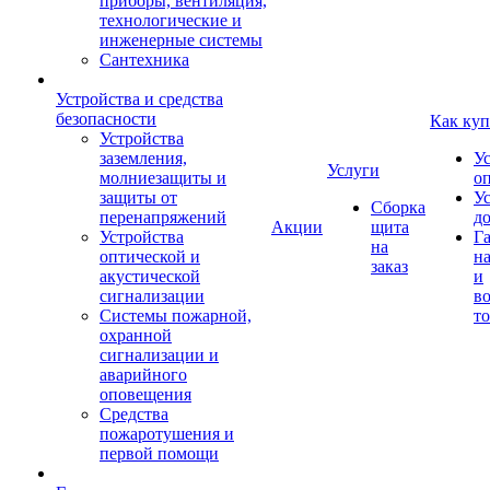
приборы, вентиляция,
технологические и
инженерные системы
Сантехника
Устройства и средства
безопасности
Как куп
Устройства
заземления,
У
Услуги
молниезащиты и
о
защиты от
У
Сборка
перенапряжений
д
Акции
щита
Устройства
Г
на
оптической и
на
заказ
акустической
и
сигнализации
во
Системы пожарной,
то
охранной
сигнализации и
аварийного
оповещения
Средства
пожаротушения и
первой помощи