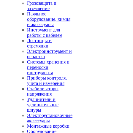
Грозозащита и
заземление
Паяльное
оборудование, химия
и аксессуары
Инструмент для
работы с кабелем
Лестницы и
стремянки
Электроинструмент и
оснастка
Системы хранения и
переноски
инструмента
Приборы контроля,
учета и измерения
Стабилизаторы
напряжения
Удлинители и
удлинительные
шнуры
Электроустановочные
аксессуары
Монтажные коробки
Оборудование