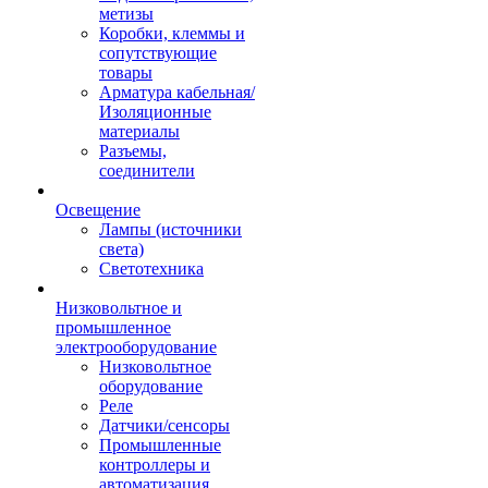
метизы
Коробки, клеммы и
сопутствующие
товары
Арматура кабельная/
Изоляционные
материалы
Разъемы,
соединители
Освещение
Лампы (источники
света)
Светотехника
Низковольтное и
промышленное
электрооборудование
Низковольтное
оборудование
Реле
Датчики/сенсоры
Промышленные
контроллеры и
автоматизация