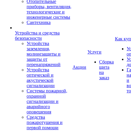
Отопительные
приборы, вентиляция,
технологические и
инженерные системы
Сантехника
Устройства и средства
безопасности
Как куп
Устройства
заземления,
У
Услуги
молниезащиты и
о
защиты от
У
Сборка
перенапряжений
д
Акции
щита
Устройства
Г
на
оптической и
на
заказ
акустической
и
сигнализации
во
Системы пожарной,
то
охранной
сигнализации и
аварийного
оповещения
Средства
пожаротушения и
первой помощи