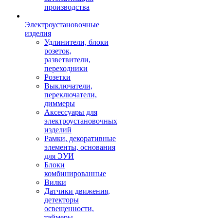
производства
Электроустановочные
изделия
Удлинители, блоки
розеток,
разветвители,
переходники
Розетки
Выключатели,
переключатели,
диммеры
Аксессуары для
электроустановочных
изделий
Рамки, декоративные
элементы, основания
для ЭУИ
Блоки
комбинированные
Вилки
Датчики движения,
детекторы
освещенности,
таймеры