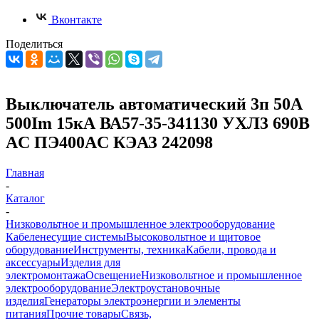
Вконтакте
Поделиться
Выключатель автоматический 3п 50А
500Im 15кА ВА57-35-341130 УХЛ3 690В
AC ПЭ400AC КЭАЗ 242098
Главная
-
Каталог
-
Низковольтное и промышленное электрооборудование
Кабеленесущие системы
Высоковольтное и щитовое
оборудование
Инструменты, техника
Кабели, провода и
аксессуары
Изделия для
электромонтажа
Освещение
Низковольтное и промышленное
электрооборудование
Электроустановочные
изделия
Генераторы электроэнергии и элементы
питания
Прочие товары
Связь,