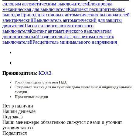
силовым автоматическим выключателем
Блокировка
механическая для выключателя
Комплект расширительных
выводов
Привод для силовых автоматических выключателей
электрический
Выключатель автоматический для защиты
двигателя
Шасси силового автоматического
выключателя
Контакт автоматического выключателя
дополнительный
Разделитель фаз для автоматических
выключателей
Расцепитель минимального напряжения
Производитель:
КЭАЗ
Розничная
цена с учетом НДС
Отправьте заявку для
получения дополнительной индивидуальной
скидки
Проектные скидки
Нет в наличии
Нашли дешевле
Под заказ
Наши менеджеры обязательно свяжутся с вами и уточнят
условия заказа
Поделиться