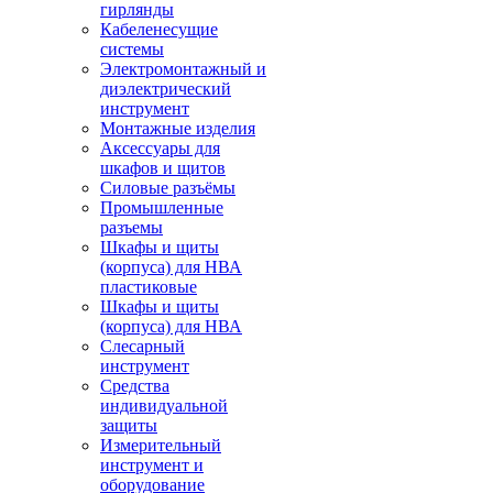
гирлянды
Кабеленесущие
системы
Электромонтажный и
диэлектрический
инструмент
Монтажные изделия
Аксессуары для
шкафов и щитов
Силовые разъёмы
Промышленные
разъемы
Шкафы и щиты
(корпуса) для НВА
пластиковые
Шкафы и щиты
(корпуса) для НВА
Слесарный
инструмент
Средства
индивидуальной
защиты
Измерительный
инструмент и
оборудование