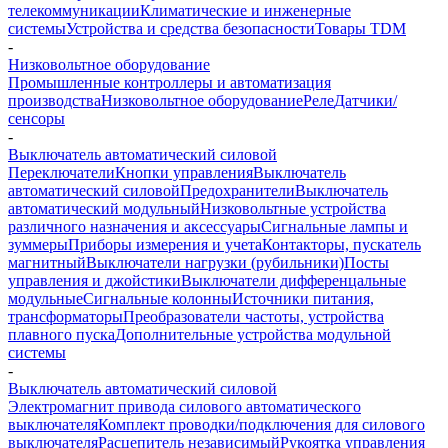
телекоммуникации
Климатические и инженерные
системы
Устройства и средства безопасности
Товары TDM
-
Низковольтное оборудование
Промышленные контроллеры и автоматизация
производства
Низковольтное оборудование
Реле
Датчики/
сенсоры
-
Выключатель автоматический силовой
Переключатели
Кнопки управления
Выключатель
автоматический силовой
Предохранители
Выключатель
автоматический модульный
Низковольтные устройства
различного назначения и аксессуары
Сигнальные лампы и
зуммеры
Приборы измерения и учета
Контакторы, пускатель
магнитный
Выключатели нагрузки (рубильники)
Посты
управления и джойстики
Выключатели дифференцальные
модульные
Сигнальные колонны
Источники питания,
трансформаторы
Преобразователи частоты, устройства
плавного пуска
Дополнительные устройства модульной
системы
-
Выключатель автоматический силовой
Электромагнит привода силового автоматического
выключателя
Комплект проводки/подключения для силового
выключателя
Расцепитель независимый
Рукоятка управления