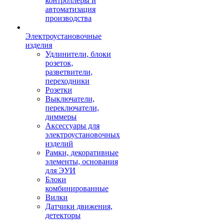
контроллеры и
автоматизация
производства
Электроустановочные
изделия
Удлинители, блоки
розеток,
разветвители,
переходники
Розетки
Выключатели,
переключатели,
диммеры
Аксессуары для
электроустановочных
изделий
Рамки, декоративные
элементы, основания
для ЭУИ
Блоки
комбинированные
Вилки
Датчики движения,
детекторы