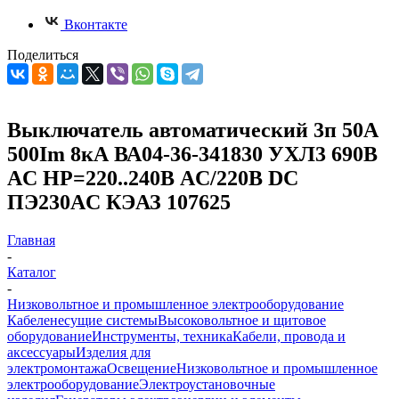
Вконтакте
Поделиться
Выключатель автоматический 3п 50А
500Im 8кА ВА04-36-341830 УХЛ3 690В
AC НР=220..240В AC/220В DC
ПЭ230AC КЭАЗ 107625
Главная
-
Каталог
-
Низковольтное и промышленное электрооборудование
Кабеленесущие системы
Высоковольтное и щитовое
оборудование
Инструменты, техника
Кабели, провода и
аксессуары
Изделия для
электромонтажа
Освещение
Низковольтное и промышленное
электрооборудование
Электроустановочные