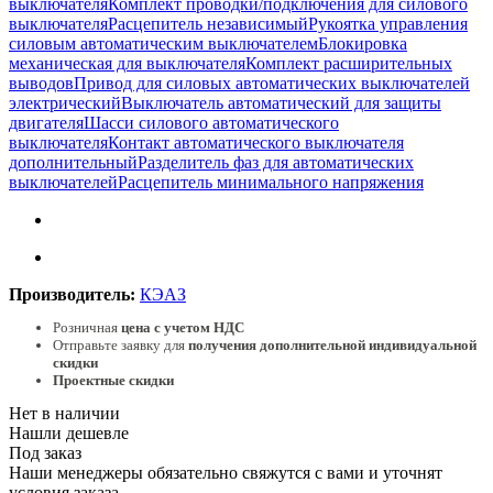
выключателя
Комплект проводки/подключения для силового
выключателя
Расцепитель независимый
Рукоятка управления
силовым автоматическим выключателем
Блокировка
механическая для выключателя
Комплект расширительных
выводов
Привод для силовых автоматических выключателей
электрический
Выключатель автоматический для защиты
двигателя
Шасси силового автоматического
выключателя
Контакт автоматического выключателя
дополнительный
Разделитель фаз для автоматических
выключателей
Расцепитель минимального напряжения
Производитель:
КЭАЗ
Розничная
цена с учетом НДС
Отправьте заявку для
получения дополнительной индивидуальной
скидки
Проектные скидки
Нет в наличии
Нашли дешевле
Под заказ
Наши менеджеры обязательно свяжутся с вами и уточнят
условия заказа