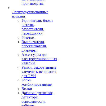
производства
Электроустановочные
изделия
Удлинители, блоки
розеток,
разветвители,
переходники
Розетки
Выключатели,
переключатели,
диммеры
Аксессуары для
электроустановочных
изделий
Рамки, декоративные
элементы, основания
для ЭУИ
Блоки
комбинированные
Вилки
Датчики движения,
детекторы
освещенности,
таймеры