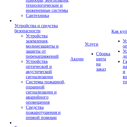
приборы, вентиляция,
технологические и
инженерные системы
Сантехника
Устройства и средства
безопасности
Как куп
Устройства
заземления,
У
Услуги
молниезащиты и
о
защиты от
У
Сборка
перенапряжений
д
Акции
щита
Устройства
Г
на
оптической и
на
заказ
акустической
и
сигнализации
во
Системы пожарной,
то
охранной
сигнализации и
аварийного
оповещения
Средства
пожаротушения и
первой помощи