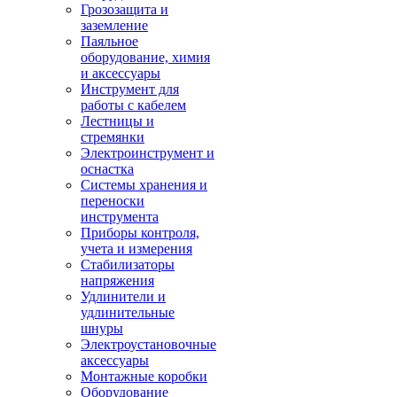
Грозозащита и
заземление
Паяльное
оборудование, химия
и аксессуары
Инструмент для
работы с кабелем
Лестницы и
стремянки
Электроинструмент и
оснастка
Системы хранения и
переноски
инструмента
Приборы контроля,
учета и измерения
Стабилизаторы
напряжения
Удлинители и
удлинительные
шнуры
Электроустановочные
аксессуары
Монтажные коробки
Оборудование