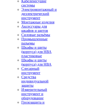
Кабеленесущие
системы
Электромонтажный и
диэлектрический
инструмент
Монтажные изделия
Аксессуары для
шкафов и щитов
Силовые разъёмы
Промышленные
разъемы
Шкафы и щиты
(корпуса) для НВА
пластиковые
Шкафы и щиты
(корпуса) для НВА
Слесарный
инструмент
Средства
индивидуальной
защиты
Измерительный
инструмент и
оборудование
Грозозащита и