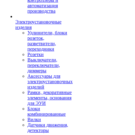
контроллеры и
автоматизация
производства
Электроустановочные
изделия
Удлинители, блоки
розеток,
разветвители,
переходники
Розетки
Выключатели,
переключатели,
диммеры
Аксессуары для
электроустановочных
изделий
Рамки, декоративные
элементы, основания
для ЭУИ
Блоки
комбинированные
Вилки
Датчики движения,
детекторы