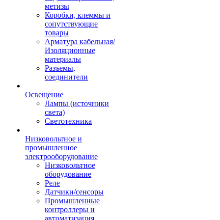
метизы
Коробки, клеммы и
сопутствующие
товары
Арматура кабельная/
Изоляционные
материалы
Разъемы,
соединители
Освещение
Лампы (источники
света)
Светотехника
Низковольтное и
промышленное
электрооборудование
Низковольтное
оборудование
Реле
Датчики/сенсоры
Промышленные
контроллеры и
автоматизация