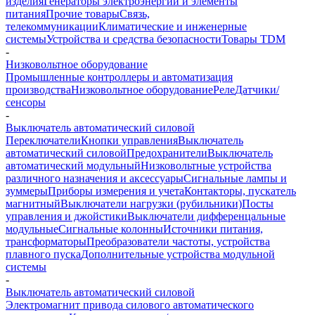
изделия
Генераторы электроэнергии и элементы
питания
Прочие товары
Связь,
телекоммуникации
Климатические и инженерные
системы
Устройства и средства безопасности
Товары TDM
-
Низковольтное оборудование
Промышленные контроллеры и автоматизация
производства
Низковольтное оборудование
Реле
Датчики/
сенсоры
-
Выключатель автоматический силовой
Переключатели
Кнопки управления
Выключатель
автоматический силовой
Предохранители
Выключатель
автоматический модульный
Низковольтные устройства
различного назначения и аксессуары
Сигнальные лампы и
зуммеры
Приборы измерения и учета
Контакторы, пускатель
магнитный
Выключатели нагрузки (рубильники)
Посты
управления и джойстики
Выключатели дифференцальные
модульные
Сигнальные колонны
Источники питания,
трансформаторы
Преобразователи частоты, устройства
плавного пуска
Дополнительные устройства модульной
системы
-
Выключатель автоматический силовой
Электромагнит привода силового автоматического