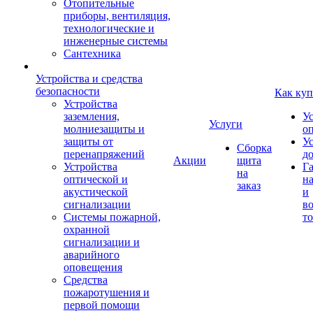
Отопительные
приборы, вентиляция,
технологические и
инженерные системы
Сантехника
Устройства и средства
безопасности
Как куп
Устройства
заземления,
У
Услуги
молниезащиты и
о
защиты от
У
Сборка
перенапряжений
д
Акции
щита
Устройства
Г
на
оптической и
на
заказ
акустической
и
сигнализации
во
Системы пожарной,
то
охранной
сигнализации и
аварийного
оповещения
Средства
пожаротушения и
первой помощи