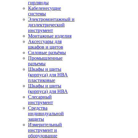
гирлянды
Кабеленесущие
системы
Электромонтажный и
диэлектрический
инструмент
Монтажные изделия
Аксессуары для
шкафов и щитов
Силовые разъёмы
Промышленные
разъемы
Шкафы и щиты
(корпуса) для НВА
пластиковые
Шкафы и щиты
(корпуса) для НВА
Слесарный
инструмент
Средства
индивидуальной
защиты
Измерительный
инструмент и
оборудование