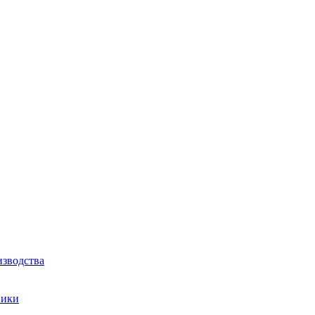
зводства
ники