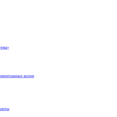
ромонтажных колон
ащиты