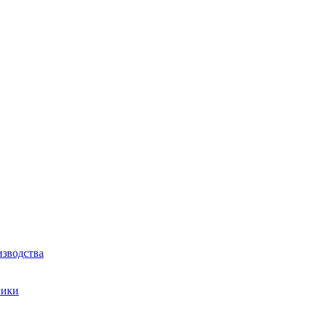
зводства
ники