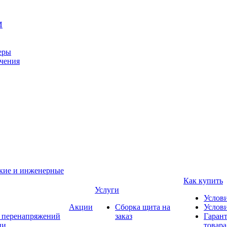
И
еры
ачения
ские и инженерные
Как купить
Услуги
Услов
Акции
Сборка щита на
Услови
т перенапряжений
заказ
Гарант
ии
товара