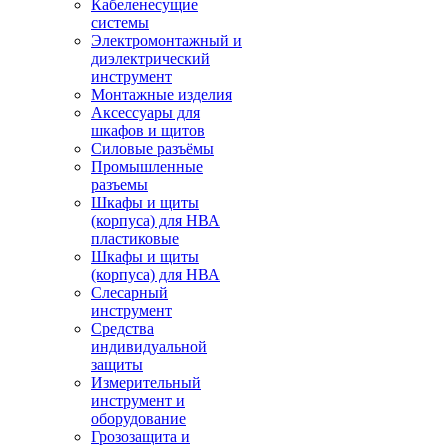
Кабеленесущие
системы
Электромонтажный и
диэлектрический
инструмент
Монтажные изделия
Аксессуары для
шкафов и щитов
Силовые разъёмы
Промышленные
разъемы
Шкафы и щиты
(корпуса) для НВА
пластиковые
Шкафы и щиты
(корпуса) для НВА
Слесарный
инструмент
Средства
индивидуальной
защиты
Измерительный
инструмент и
оборудование
Грозозащита и