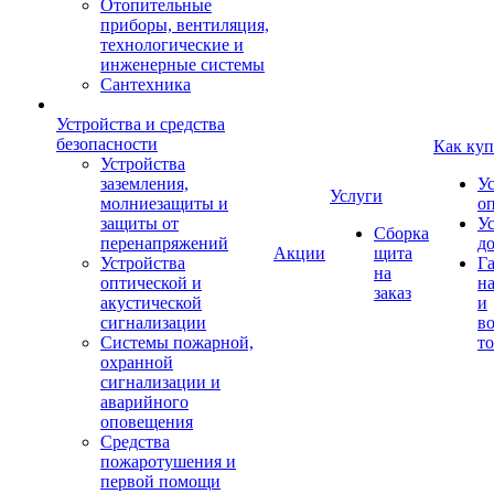
Отопительные
приборы, вентиляция,
технологические и
инженерные системы
Сантехника
Устройства и средства
безопасности
Как куп
Устройства
заземления,
У
Услуги
молниезащиты и
о
защиты от
У
Сборка
перенапряжений
д
Акции
щита
Устройства
Г
на
оптической и
на
заказ
акустической
и
сигнализации
во
Системы пожарной,
то
охранной
сигнализации и
аварийного
оповещения
Средства
пожаротушения и
первой помощи