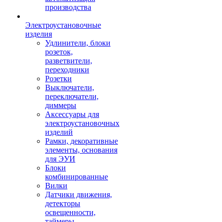
производства
Электроустановочные
изделия
Удлинители, блоки
розеток,
разветвители,
переходники
Розетки
Выключатели,
переключатели,
диммеры
Аксессуары для
электроустановочных
изделий
Рамки, декоративные
элементы, основания
для ЭУИ
Блоки
комбинированные
Вилки
Датчики движения,
детекторы
освещенности,
таймеры