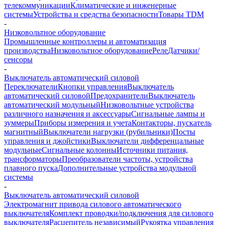
телекоммуникации
Климатические и инженерные
системы
Устройства и средства безопасности
Товары TDM
-
Низковольтное оборудование
Промышленные контроллеры и автоматизация
производства
Низковольтное оборудование
Реле
Датчики/
сенсоры
-
Выключатель автоматический силовой
Переключатели
Кнопки управления
Выключатель
автоматический силовой
Предохранители
Выключатель
автоматический модульный
Низковольтные устройства
различного назначения и аксессуары
Сигнальные лампы и
зуммеры
Приборы измерения и учета
Контакторы, пускатель
магнитный
Выключатели нагрузки (рубильники)
Посты
управления и джойстики
Выключатели дифференцальные
модульные
Сигнальные колонны
Источники питания,
трансформаторы
Преобразователи частоты, устройства
плавного пуска
Дополнительные устройства модульной
системы
-
Выключатель автоматический силовой
Электромагнит привода силового автоматического
выключателя
Комплект проводки/подключения для силового
выключателя
Расцепитель независимый
Рукоятка управления