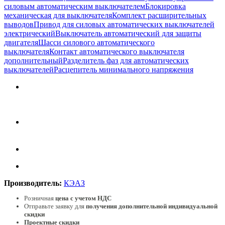
силовым автоматическим выключателем
Блокировка
механическая для выключателя
Комплект расширительных
выводов
Привод для силовых автоматических выключателей
электрический
Выключатель автоматический для защиты
двигателя
Шасси силового автоматического
выключателя
Контакт автоматического выключателя
дополнительный
Разделитель фаз для автоматических
выключателей
Расцепитель минимального напряжения
Производитель:
КЭАЗ
Розничная
цена с учетом НДС
Отправьте заявку для
получения дополнительной индивидуальной
скидки
Проектные скидки