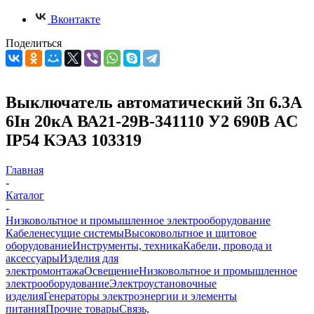
Вконтакте
Поделиться
Выключатель автоматический 3п 6.3А
6Iн 20кА ВА21-29В-341110 У2 690В AC
IP54 КЭАЗ 103319
Главная
-
Каталог
-
Низковольтное и промышленное электрооборудование
Кабеленесущие системы
Высоковольтное и щитовое
оборудование
Инструменты, техника
Кабели, провода и
аксессуары
Изделия для
электромонтажа
Освещение
Низковольтное и промышленное
электрооборудование
Электроустановочные
изделия
Генераторы электроэнергии и элементы
питания
Прочие товары
Связь,