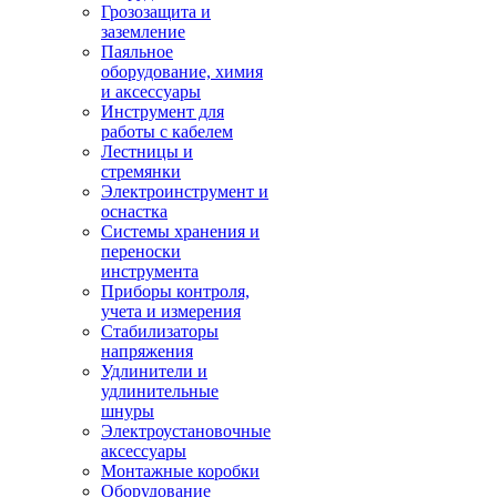
Грозозащита и
заземление
Паяльное
оборудование, химия
и аксессуары
Инструмент для
работы с кабелем
Лестницы и
стремянки
Электроинструмент и
оснастка
Системы хранения и
переноски
инструмента
Приборы контроля,
учета и измерения
Стабилизаторы
напряжения
Удлинители и
удлинительные
шнуры
Электроустановочные
аксессуары
Монтажные коробки
Оборудование