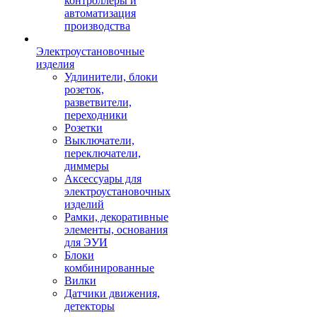
контроллеры и
автоматизация
производства
Электроустановочные
изделия
Удлинители, блоки
розеток,
разветвители,
переходники
Розетки
Выключатели,
переключатели,
диммеры
Аксессуары для
электроустановочных
изделий
Рамки, декоративные
элементы, основания
для ЭУИ
Блоки
комбинированные
Вилки
Датчики движения,
детекторы