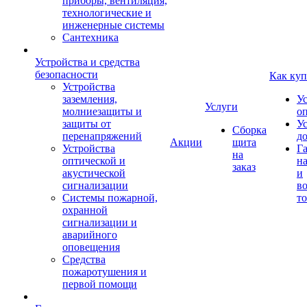
приборы, вентиляция,
технологические и
инженерные системы
Сантехника
Устройства и средства
безопасности
Как куп
Устройства
заземления,
У
Услуги
молниезащиты и
о
защиты от
У
Сборка
перенапряжений
д
Акции
щита
Устройства
Г
на
оптической и
на
заказ
акустической
и
сигнализации
во
Системы пожарной,
то
охранной
сигнализации и
аварийного
оповещения
Средства
пожаротушения и
первой помощи