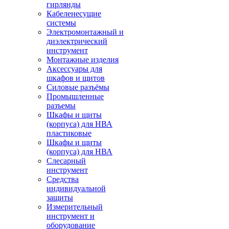
гирлянды
Кабеленесущие
системы
Электромонтажный и
диэлектрический
инструмент
Монтажные изделия
Аксессуары для
шкафов и щитов
Силовые разъёмы
Промышленные
разъемы
Шкафы и щиты
(корпуса) для НВА
пластиковые
Шкафы и щиты
(корпуса) для НВА
Слесарный
инструмент
Средства
индивидуальной
защиты
Измерительный
инструмент и
оборудование