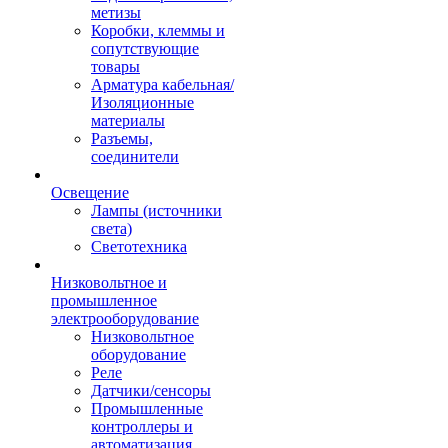
метизы
Коробки, клеммы и
сопутствующие
товары
Арматура кабельная/
Изоляционные
материалы
Разъемы,
соединители
Освещение
Лампы (источники
света)
Светотехника
Низковольтное и
промышленное
электрооборудование
Низковольтное
оборудование
Реле
Датчики/сенсоры
Промышленные
контроллеры и
автоматизация