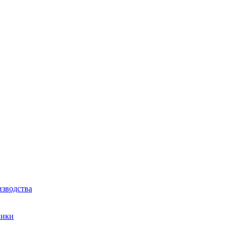
зводства
ники