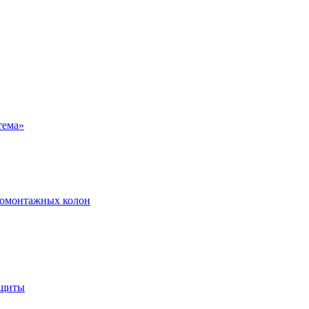
ромонтажных колон
ащиты