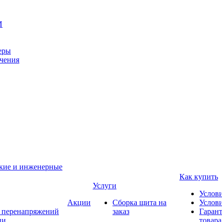
И
еры
ачения
ские и инженерные
Как купить
Услуги
Услов
Акции
Сборка щита на
Услови
т перенапряжений
заказ
Гарант
ии
товара