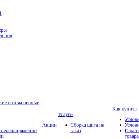
И
еры
ачения
ские и инженерные
Как купить
Услуги
Услов
Акции
Сборка щита на
Услови
т перенапряжений
заказ
Гарант
ии
товара