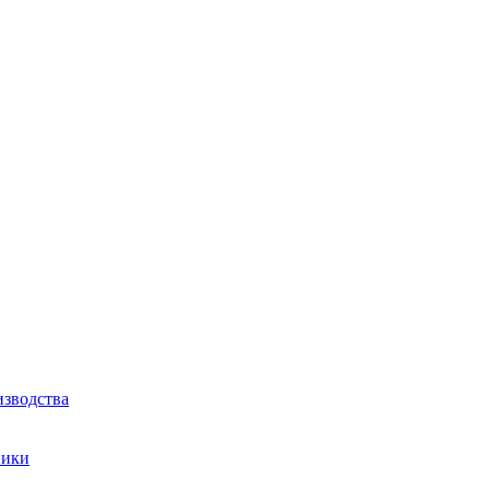
зводства
ники