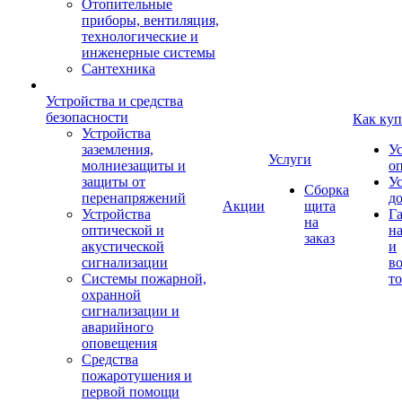
Отопительные
приборы, вентиляция,
технологические и
инженерные системы
Сантехника
Устройства и средства
безопасности
Как куп
Устройства
заземления,
У
Услуги
молниезащиты и
о
защиты от
У
Сборка
перенапряжений
д
Акции
щита
Устройства
Г
на
оптической и
на
заказ
акустической
и
сигнализации
во
Системы пожарной,
то
охранной
сигнализации и
аварийного
оповещения
Средства
пожаротушения и
первой помощи