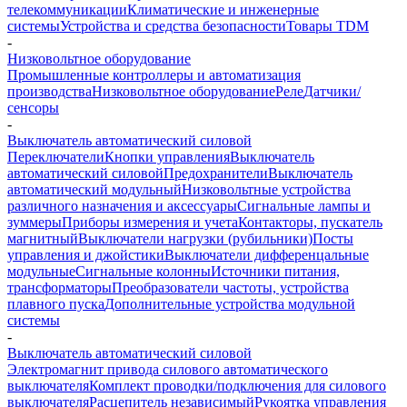
телекоммуникации
Климатические и инженерные
системы
Устройства и средства безопасности
Товары TDM
-
Низковольтное оборудование
Промышленные контроллеры и автоматизация
производства
Низковольтное оборудование
Реле
Датчики/
сенсоры
-
Выключатель автоматический силовой
Переключатели
Кнопки управления
Выключатель
автоматический силовой
Предохранители
Выключатель
автоматический модульный
Низковольтные устройства
различного назначения и аксессуары
Сигнальные лампы и
зуммеры
Приборы измерения и учета
Контакторы, пускатель
магнитный
Выключатели нагрузки (рубильники)
Посты
управления и джойстики
Выключатели дифференцальные
модульные
Сигнальные колонны
Источники питания,
трансформаторы
Преобразователи частоты, устройства
плавного пуска
Дополнительные устройства модульной
системы
-
Выключатель автоматический силовой
Электромагнит привода силового автоматического
выключателя
Комплект проводки/подключения для силового
выключателя
Расцепитель независимый
Рукоятка управления