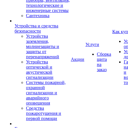
приборы, вентиляция,
технологические и
инженерные системы
Сантехника
Устройства и средства
безопасности
Как куп
Устройства
заземления,
У
Услуги
молниезащиты и
о
защиты от
У
Сборка
перенапряжений
д
Акции
щита
Устройства
Г
на
оптической и
на
заказ
акустической
и
сигнализации
во
Системы пожарной,
то
охранной
сигнализации и
аварийного
оповещения
Средства
пожаротушения и
первой помощи