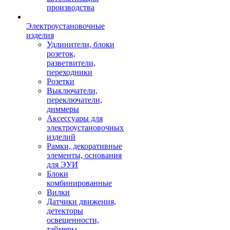
производства
Электроустановочные
изделия
Удлинители, блоки
розеток,
разветвители,
переходники
Розетки
Выключатели,
переключатели,
диммеры
Аксессуары для
электроустановочных
изделий
Рамки, декоративные
элементы, основания
для ЭУИ
Блоки
комбинированные
Вилки
Датчики движения,
детекторы
освещенности,
таймеры