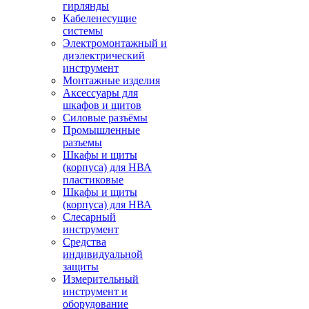
гирлянды
Кабеленесущие
системы
Электромонтажный и
диэлектрический
инструмент
Монтажные изделия
Аксессуары для
шкафов и щитов
Силовые разъёмы
Промышленные
разъемы
Шкафы и щиты
(корпуса) для НВА
пластиковые
Шкафы и щиты
(корпуса) для НВА
Слесарный
инструмент
Средства
индивидуальной
защиты
Измерительный
инструмент и
оборудование