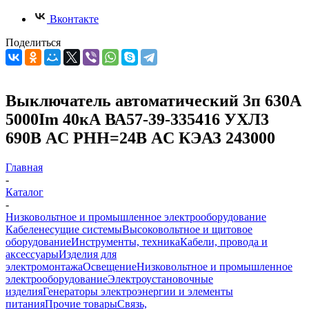
Вконтакте
Поделиться
Выключатель автоматический 3п 630А
5000Im 40кА ВА57-39-335416 УХЛ3
690В AC РНН=24В AC КЭАЗ 243000
Главная
-
Каталог
-
Низковольтное и промышленное электрооборудование
Кабеленесущие системы
Высоковольтное и щитовое
оборудование
Инструменты, техника
Кабели, провода и
аксессуары
Изделия для
электромонтажа
Освещение
Низковольтное и промышленное
электрооборудование
Электроустановочные
изделия
Генераторы электроэнергии и элементы
питания
Прочие товары
Связь,