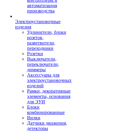
контроллеры и
автоматизация
производства
Электроустановочные
изделия
Удлинители, блоки
розеток,
разветвители,
переходники
Розетки
Выключатели,
переключатели,
диммеры
Аксессуары для
электроустановочных
изделий
Рамки, декоративные
элементы, основания
для ЭУИ
Блоки
комбинированные
Вилки
Датчики движения,
детекторы