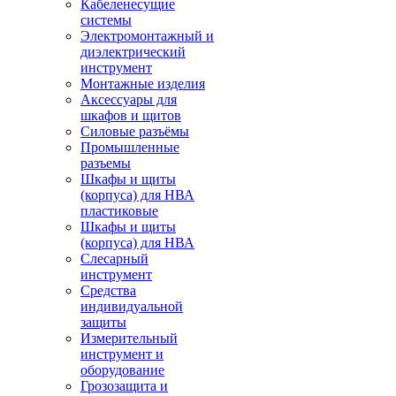
Кабеленесущие
системы
Электромонтажный и
диэлектрический
инструмент
Монтажные изделия
Аксессуары для
шкафов и щитов
Силовые разъёмы
Промышленные
разъемы
Шкафы и щиты
(корпуса) для НВА
пластиковые
Шкафы и щиты
(корпуса) для НВА
Слесарный
инструмент
Средства
индивидуальной
защиты
Измерительный
инструмент и
оборудование
Грозозащита и