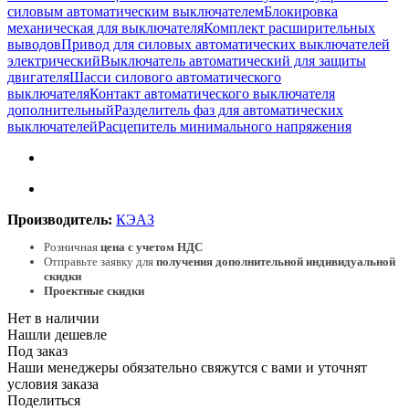
силовым автоматическим выключателем
Блокировка
механическая для выключателя
Комплект расширительных
выводов
Привод для силовых автоматических выключателей
электрический
Выключатель автоматический для защиты
двигателя
Шасси силового автоматического
выключателя
Контакт автоматического выключателя
дополнительный
Разделитель фаз для автоматических
выключателей
Расцепитель минимального напряжения
Производитель:
КЭАЗ
Розничная
цена с учетом НДС
Отправьте заявку для
получения дополнительной индивидуальной
скидки
Проектные скидки
Нет в наличии
Нашли дешевле
Под заказ
Наши менеджеры обязательно свяжутся с вами и уточнят
условия заказа
Поделиться