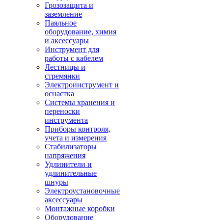
Грозозащита и
заземление
Паяльное
оборудование, химия
и аксессуары
Инструмент для
работы с кабелем
Лестницы и
стремянки
Электроинструмент и
оснастка
Системы хранения и
переноски
инструмента
Приборы контроля,
учета и измерения
Стабилизаторы
напряжения
Удлинители и
удлинительные
шнуры
Электроустановочные
аксессуары
Монтажные коробки
Оборудование