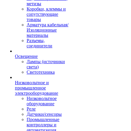
метизы
Коробки, клеммы и
сопутствующие
товары
Арматура кабельная/
Изоляционные
материалы
Разъемы,
соединители
Освещение
Лампы (источники
света)
Светотехника
Низковольтное и
промышленное
электрооборудование
Низковольтное
оборудование
Реле
Датчики/сенсоры
Промышленные
контроллеры и
автоматизация