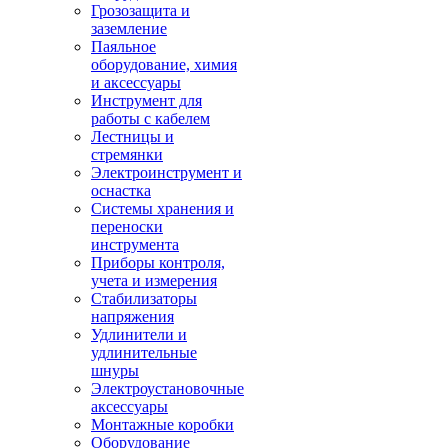
Грозозащита и
заземление
Паяльное
оборудование, химия
и аксессуары
Инструмент для
работы с кабелем
Лестницы и
стремянки
Электроинструмент и
оснастка
Системы хранения и
переноски
инструмента
Приборы контроля,
учета и измерения
Стабилизаторы
напряжения
Удлинители и
удлинительные
шнуры
Электроустановочные
аксессуары
Монтажные коробки
Оборудование