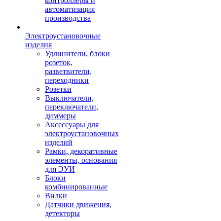
контроллеры и
автоматизация
производства
Электроустановочные
изделия
Удлинители, блоки
розеток,
разветвители,
переходники
Розетки
Выключатели,
переключатели,
диммеры
Аксессуары для
электроустановочных
изделий
Рамки, декоративные
элементы, основания
для ЭУИ
Блоки
комбинированные
Вилки
Датчики движения,
детекторы