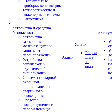
Отопительные
приборы, вентиляция,
технологические и
инженерные системы
Сантехника
Устройства и средства
безопасности
Как куп
Устройства
заземления,
У
Услуги
молниезащиты и
о
защиты от
У
Сборка
перенапряжений
д
Акции
щита
Устройства
Г
на
оптической и
на
заказ
акустической
и
сигнализации
во
Системы пожарной,
то
охранной
сигнализации и
аварийного
оповещения
Средства
пожаротушения и
первой помощи