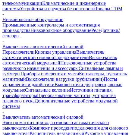
телекоммуникации
Климатические и инженерные
системы
Устройства и средства безопасности
Товары TDM
-
Низковольтное оборудование
Промышленные контроллеры и автоматизация
производства
Низковольтное оборудование
Реле
Датчики/
сенсоры
-
Выключатель автоматический силовой
Переключатели
Кнопки управления
Выключатель
автоматический силовой
Предохранители
Выключатель
автоматический модульный
Низковольтные устройства
различного назначения и аксессуары
Сигнальные лампы и
зуммеры
Приборы измерения и учета
Контакторы, пускатель
магнитный
Выключатели нагрузки (рубильники)
Посты
управления и джойстики
Выключатели дифференцальные
модульные
Сигнальные колонны
Источники питания,
трансформаторы
Преобразователи частоты, устройства
плавного пуска
Дополнительные устройства модульной
системы
-
Выключатель автоматический силовой
Электромагнит привода силового автоматического
выключателя
Комплект проводки/подключения для силового
выключателя
Расцепитель независимый
Рукоятка управления