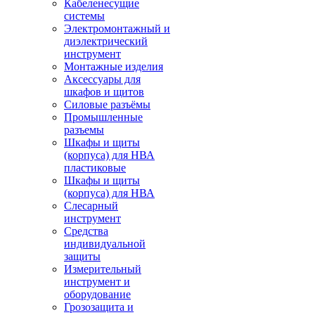
Кабеленесущие
системы
Электромонтажный и
диэлектрический
инструмент
Монтажные изделия
Аксессуары для
шкафов и щитов
Силовые разъёмы
Промышленные
разъемы
Шкафы и щиты
(корпуса) для НВА
пластиковые
Шкафы и щиты
(корпуса) для НВА
Слесарный
инструмент
Средства
индивидуальной
защиты
Измерительный
инструмент и
оборудование
Грозозащита и