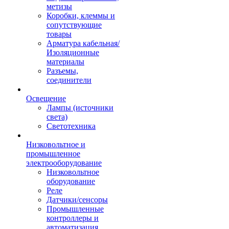
метизы
Коробки, клеммы и
сопутствующие
товары
Арматура кабельная/
Изоляционные
материалы
Разъемы,
соединители
Освещение
Лампы (источники
света)
Светотехника
Низковольтное и
промышленное
электрооборудование
Низковольтное
оборудование
Реле
Датчики/сенсоры
Промышленные
контроллеры и
автоматизация