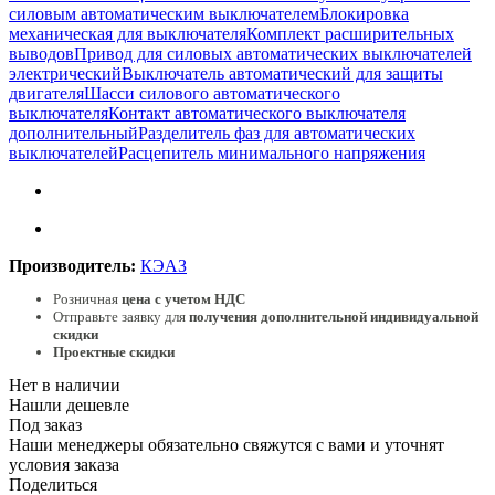
силовым автоматическим выключателем
Блокировка
механическая для выключателя
Комплект расширительных
выводов
Привод для силовых автоматических выключателей
электрический
Выключатель автоматический для защиты
двигателя
Шасси силового автоматического
выключателя
Контакт автоматического выключателя
дополнительный
Разделитель фаз для автоматических
выключателей
Расцепитель минимального напряжения
Производитель:
КЭАЗ
Розничная
цена с учетом НДС
Отправьте заявку для
получения дополнительной индивидуальной
скидки
Проектные скидки
Нет в наличии
Нашли дешевле
Под заказ
Наши менеджеры обязательно свяжутся с вами и уточнят
условия заказа
Поделиться