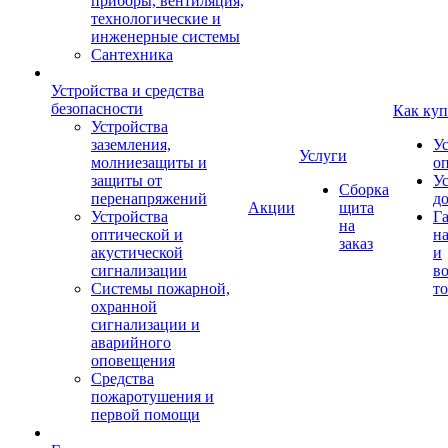
приборы, вентиляция,
технологические и
инженерные системы
Сантехника
Устройства и средства
безопасности
Как куп
Устройства
заземления,
У
Услуги
молниезащиты и
о
защиты от
У
Сборка
перенапряжений
д
Акции
щита
Устройства
Г
на
оптической и
на
заказ
акустической
и
сигнализации
во
Системы пожарной,
то
охранной
сигнализации и
аварийного
оповещения
Средства
пожаротушения и
первой помощи