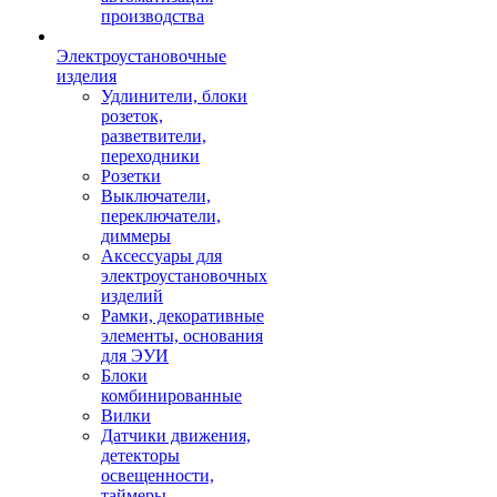
производства
Электроустановочные
изделия
Удлинители, блоки
розеток,
разветвители,
переходники
Розетки
Выключатели,
переключатели,
диммеры
Аксессуары для
электроустановочных
изделий
Рамки, декоративные
элементы, основания
для ЭУИ
Блоки
комбинированные
Вилки
Датчики движения,
детекторы
освещенности,
таймеры