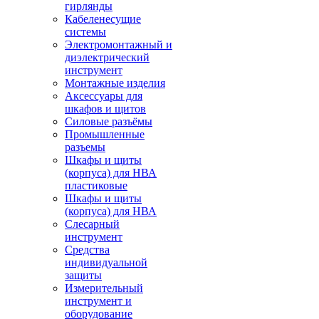
гирлянды
Кабеленесущие
системы
Электромонтажный и
диэлектрический
инструмент
Монтажные изделия
Аксессуары для
шкафов и щитов
Силовые разъёмы
Промышленные
разъемы
Шкафы и щиты
(корпуса) для НВА
пластиковые
Шкафы и щиты
(корпуса) для НВА
Слесарный
инструмент
Средства
индивидуальной
защиты
Измерительный
инструмент и
оборудование