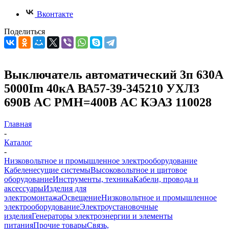
Вконтакте
Поделиться
Выключатель автоматический 3п 630А
5000Im 40кА ВА57-39-345210 УХЛ3
690В AC РМН=400В AC КЭАЗ 110028
Главная
-
Каталог
-
Низковольтное и промышленное электрооборудование
Кабеленесущие системы
Высоковольтное и щитовое
оборудование
Инструменты, техника
Кабели, провода и
аксессуары
Изделия для
электромонтажа
Освещение
Низковольтное и промышленное
электрооборудование
Электроустановочные
изделия
Генераторы электроэнергии и элементы
питания
Прочие товары
Связь,