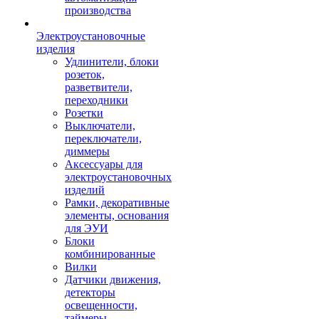
производства
Электроустановочные
изделия
Удлинители, блоки
розеток,
разветвители,
переходники
Розетки
Выключатели,
переключатели,
диммеры
Аксессуары для
электроустановочных
изделий
Рамки, декоративные
элементы, основания
для ЭУИ
Блоки
комбинированные
Вилки
Датчики движения,
детекторы
освещенности,
таймеры