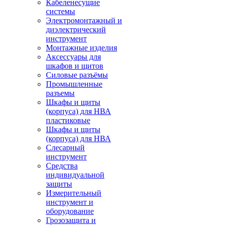
Кабеленесущие
системы
Электромонтажный и
диэлектрический
инструмент
Монтажные изделия
Аксессуары для
шкафов и щитов
Силовые разъёмы
Промышленные
разъемы
Шкафы и щиты
(корпуса) для НВА
пластиковые
Шкафы и щиты
(корпуса) для НВА
Слесарный
инструмент
Средства
индивидуальной
защиты
Измерительный
инструмент и
оборудование
Грозозащита и