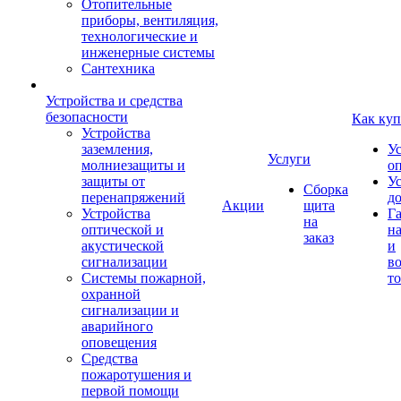
Отопительные
приборы, вентиляция,
технологические и
инженерные системы
Сантехника
Устройства и средства
безопасности
Как куп
Устройства
заземления,
У
Услуги
молниезащиты и
о
защиты от
У
Сборка
перенапряжений
д
Акции
щита
Устройства
Г
на
оптической и
на
заказ
акустической
и
сигнализации
во
Системы пожарной,
то
охранной
сигнализации и
аварийного
оповещения
Средства
пожаротушения и
первой помощи