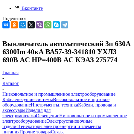
Вконтакте
Поделиться
Выключатель автоматический 3п 630А
6300Im 40кА ВА57-39-341810 УХЛ3
690В AC НР=400В AC КЭАЗ 275774
Главная
-
Каталог
-
Низковольтное и промышленное электрооборудование
Кабеленесущие системы
Высоковольтное и щитовое
оборудование
Инструменты, техника
Кабели, провода и
аксессуары
Изделия для
электромонтажа
Освещение
Низковольтное и промышленное
электрооборудование
Электроустановочные
изделия
Генераторы электроэнергии и элементы
питания
Прочие товары
Связь,