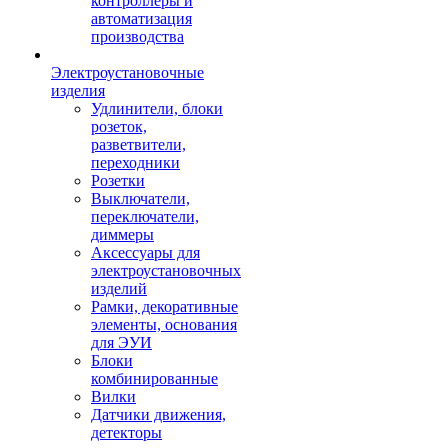
контроллеры и
автоматизация
производства
Электроустановочные
изделия
Удлинители, блоки
розеток,
разветвители,
переходники
Розетки
Выключатели,
переключатели,
диммеры
Аксессуары для
электроустановочных
изделий
Рамки, декоративные
элементы, основания
для ЭУИ
Блоки
комбинированные
Вилки
Датчики движения,
детекторы