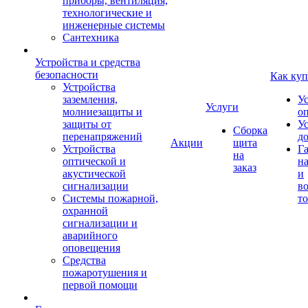
приборы, вентиляция,
технологические и
инженерные системы
Сантехника
Устройства и средства
безопасности
Как куп
Устройства
заземления,
У
Услуги
молниезащиты и
о
защиты от
У
Сборка
перенапряжений
д
Акции
щита
Устройства
Г
на
оптической и
на
заказ
акустической
и
сигнализации
во
Системы пожарной,
то
охранной
сигнализации и
аварийного
оповещения
Средства
пожаротушения и
первой помощи