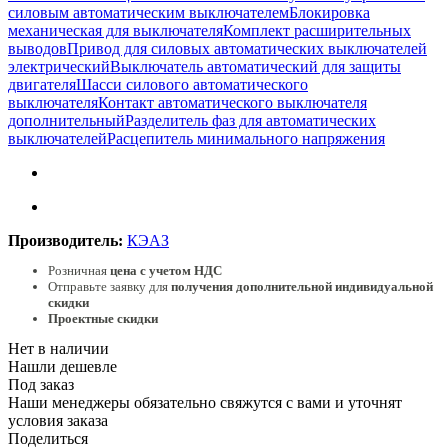
силовым автоматическим выключателем
Блокировка
механическая для выключателя
Комплект расширительных
выводов
Привод для силовых автоматических выключателей
электрический
Выключатель автоматический для защиты
двигателя
Шасси силового автоматического
выключателя
Контакт автоматического выключателя
дополнительный
Разделитель фаз для автоматических
выключателей
Расцепитель минимального напряжения
Производитель:
КЭАЗ
Розничная
цена с учетом НДС
Отправьте заявку для
получения дополнительной индивидуальной
скидки
Проектные скидки
Нет в наличии
Нашли дешевле
Под заказ
Наши менеджеры обязательно свяжутся с вами и уточнят
условия заказа
Поделиться