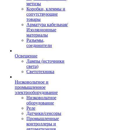
метизы
Коробки, клеммы и
сопутствующие
товары
Арматура кабельная/
Изоляционные
материалы
Разъемы,
соединители
Освещение
Лампы (источники
света)
Светотехника
Низковольтное и
промышленное
электрооборудование
Низковольтное
оборудование
Реле
Датчики/сенсоры
Промышленные
контроллеры и
автоматизация