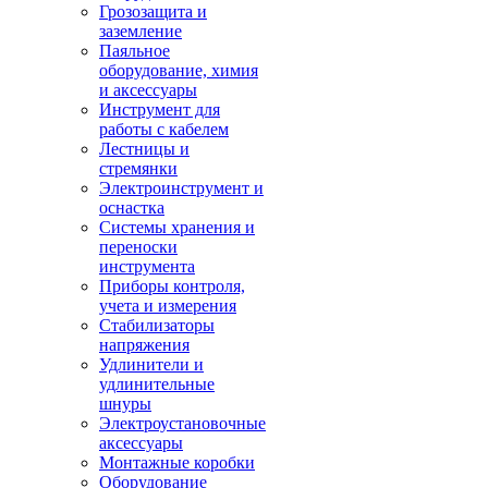
Грозозащита и
заземление
Паяльное
оборудование, химия
и аксессуары
Инструмент для
работы с кабелем
Лестницы и
стремянки
Электроинструмент и
оснастка
Системы хранения и
переноски
инструмента
Приборы контроля,
учета и измерения
Стабилизаторы
напряжения
Удлинители и
удлинительные
шнуры
Электроустановочные
аксессуары
Монтажные коробки
Оборудование