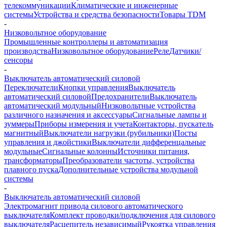
телекоммуникации
Климатические и инженерные
системы
Устройства и средства безопасности
Товары TDM
-
Низковольтное оборудование
Промышленные контроллеры и автоматизация
производства
Низковольтное оборудование
Реле
Датчики/
сенсоры
-
Выключатель автоматический силовой
Переключатели
Кнопки управления
Выключатель
автоматический силовой
Предохранители
Выключатель
автоматический модульный
Низковольтные устройства
различного назначения и аксессуары
Сигнальные лампы и
зуммеры
Приборы измерения и учета
Контакторы, пускатель
магнитный
Выключатели нагрузки (рубильники)
Посты
управления и джойстики
Выключатели дифференцальные
модульные
Сигнальные колонны
Источники питания,
трансформаторы
Преобразователи частоты, устройства
плавного пуска
Дополнительные устройства модульной
системы
-
Выключатель автоматический силовой
Электромагнит привода силового автоматического
выключателя
Комплект проводки/подключения для силового
выключателя
Расцепитель независимый
Рукоятка управления