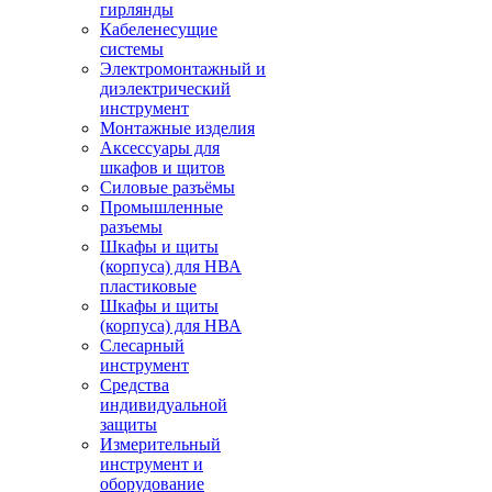
гирлянды
Кабеленесущие
системы
Электромонтажный и
диэлектрический
инструмент
Монтажные изделия
Аксессуары для
шкафов и щитов
Силовые разъёмы
Промышленные
разъемы
Шкафы и щиты
(корпуса) для НВА
пластиковые
Шкафы и щиты
(корпуса) для НВА
Слесарный
инструмент
Средства
индивидуальной
защиты
Измерительный
инструмент и
оборудование