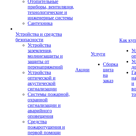
Отопительные
приборы, вентиляция,
технологические и
инженерные системы
Сантехника
Устройства и средства
безопасности
Как куп
Устройства
заземления,
У
Услуги
молниезащиты и
о
защиты от
У
Сборка
перенапряжений
д
Акции
щита
Устройства
Г
на
оптической и
на
заказ
акустической
и
сигнализации
во
Системы пожарной,
то
охранной
сигнализации и
аварийного
оповещения
Средства
пожаротушения и
первой помощи