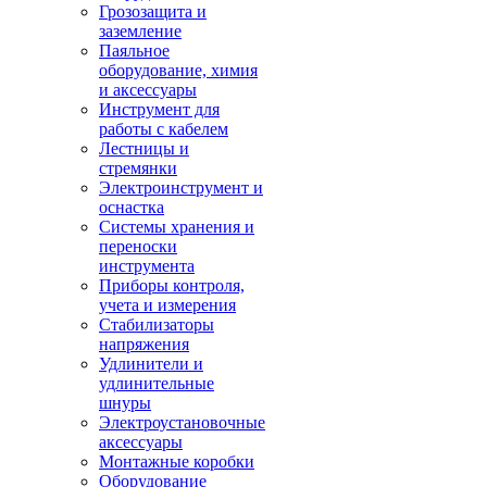
Грозозащита и
заземление
Паяльное
оборудование, химия
и аксессуары
Инструмент для
работы с кабелем
Лестницы и
стремянки
Электроинструмент и
оснастка
Системы хранения и
переноски
инструмента
Приборы контроля,
учета и измерения
Стабилизаторы
напряжения
Удлинители и
удлинительные
шнуры
Электроустановочные
аксессуары
Монтажные коробки
Оборудование