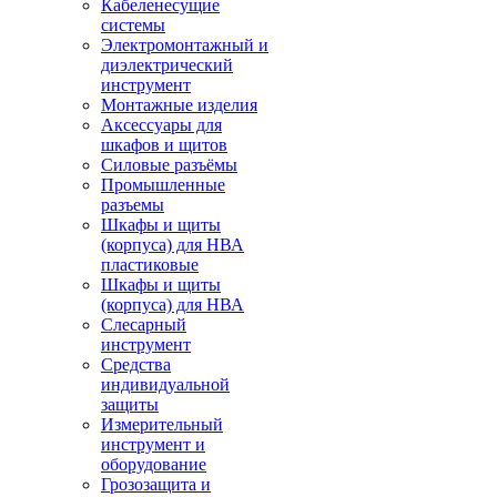
Кабеленесущие
системы
Электромонтажный и
диэлектрический
инструмент
Монтажные изделия
Аксессуары для
шкафов и щитов
Силовые разъёмы
Промышленные
разъемы
Шкафы и щиты
(корпуса) для НВА
пластиковые
Шкафы и щиты
(корпуса) для НВА
Слесарный
инструмент
Средства
индивидуальной
защиты
Измерительный
инструмент и
оборудование
Грозозащита и