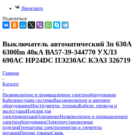
Вконтакте
Поделиться
Выключатель автоматический 3п 630А
6300lm 40кА ВА57-39-344770 УХЛ3
690AC НР24DC ПЭ230AC КЭАЗ 326719
Главная
-
Каталог
-
Низковольтное и промышленное электрооборудование
Кабеленесущие системы
Высоковольтное и щитовое
оборудование
Инструменты, техника
Кабели, провода и
аксессуары
Изделия для
электромонтажа
Освещение
Низковольтное и промышленное
электрооборудование
Электроустановочные
изделия
Генераторы электроэнергии и элементы
питания
Прочие товары
Связь,