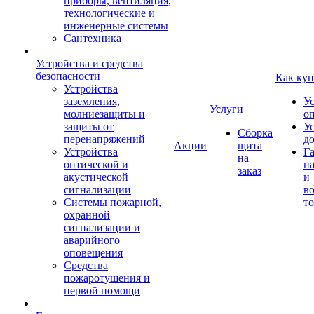
приборы, вентиляция,
технологические и
инженерные системы
Сантехника
Устройства и средства
безопасности
Как куп
Устройства
заземления,
У
Услуги
молниезащиты и
о
защиты от
У
Сборка
перенапряжений
д
Акции
щита
Устройства
Г
на
оптической и
на
заказ
акустической
и
сигнализации
во
Системы пожарной,
то
охранной
сигнализации и
аварийного
оповещения
Средства
пожаротушения и
первой помощи