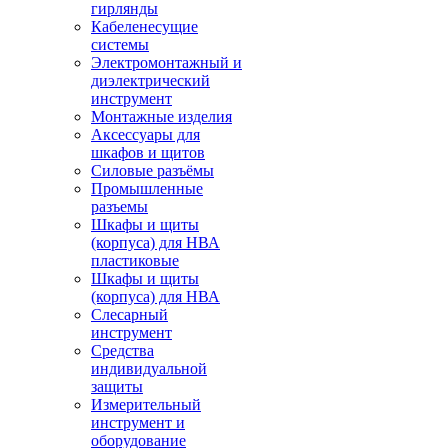
гирлянды
Кабеленесущие
системы
Электромонтажный и
диэлектрический
инструмент
Монтажные изделия
Аксессуары для
шкафов и щитов
Силовые разъёмы
Промышленные
разъемы
Шкафы и щиты
(корпуса) для НВА
пластиковые
Шкафы и щиты
(корпуса) для НВА
Слесарный
инструмент
Средства
индивидуальной
защиты
Измерительный
инструмент и
оборудование