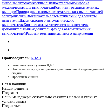
силовым автоматическим выключателем
Блокировка
механическая для выключателя
Комплект расширительных
выводов
Привод для силовых автоматических выключателей
электрический
Выключатель автоматический для защиты
двигателя
Шасси силового автоматического
выключателя
Контакт автоматического выключателя
дополнительный
Разделитель фаз для автоматических
выключателей
Расцепитель минимального напряжения
Производитель:
КЭАЗ
Розничная
цена с учетом НДС
Отправьте заявку для
получения дополнительной индивидуальной
скидки
Проектные скидки
Нет в наличии
Нашли дешевле
Под заказ
Наши менеджеры обязательно свяжутся с вами и уточнят
условия заказа
Поделиться