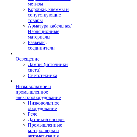
метизы
Коробки, клеммы и
сопутствующие
товары
Арматура кабельная/
Изоляционные
материалы
Разъемы,
соединители
Освещение
Лампы (источники
света)
Светотехника
Низковольтное и
промышленное
электрооборудование
Низковольтное
оборудование
Реле
Датчики/сенсоры
Промышленные
контроллеры и
автоматизация