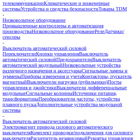
телекоммуникации
Климатические и инженерные
системы
Устройства и средства безопасности
Товары TDM
-
Низковольтное оборудование
Промышленные контроллеры и автоматизация
производства
Низковольтное оборудование
Реле
Датчики/
сенсоры
-
Выключатель автоматический силовой
Переключатели
Кнопки управления
Выключатель
автоматический силовой
Предохранители
Выключатель
автоматический модульный
Низковольтные устройства
различного назначения и аксессуары
Сигнальные лампы и
зуммеры
Приборы измерения и учета
Контакторы, пускатель
магнитный
Выключатели нагрузки (рубильники)
Посты
управления и джойстики
Выключатели дифференцальные
модульные
Сигнальные колонны
Источники питания,
трансформаторы
Преобразователи частоты, устройства
плавного пуска
Дополнительные устройства модульной
системы
-
Выключатель автоматический силовой
Электромагнит привода силового автоматического
выключателя
Комплект проводки/подключения для силового
выключателя
Расцепитель независимый
Рукоятка управления