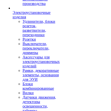
производства
Электроустановочные
изделия
Удлинители, блоки
розеток,
разветвители,
переходники
Розетки
Выключатели,
переключатели,
диммеры
Аксессуары для
электроустановочных
изделий
Рамки, декоративные
элементы, основания
для ЭУИ
Блоки
комбинированные
Вилки
Датчики движения,
детекторы
освещенности,
таймеры