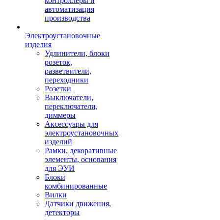
контроллеры и
автоматизация
производства
Электроустановочные
изделия
Удлинители, блоки
розеток,
разветвители,
переходники
Розетки
Выключатели,
переключатели,
диммеры
Аксессуары для
электроустановочных
изделий
Рамки, декоративные
элементы, основания
для ЭУИ
Блоки
комбинированные
Вилки
Датчики движения,
детекторы