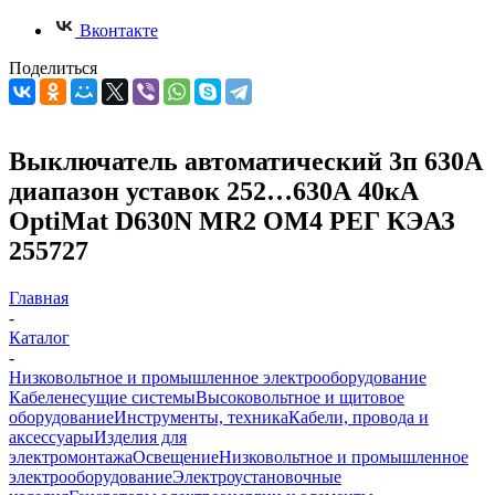
Вконтакте
Поделиться
Выключатель автоматический 3п 630А
диапазон уставок 252…630А 40кА
OptiMat D630N MR2 ОМ4 РЕГ КЭАЗ
255727
Главная
-
Каталог
-
Низковольтное и промышленное электрооборудование
Кабеленесущие системы
Высоковольтное и щитовое
оборудование
Инструменты, техника
Кабели, провода и
аксессуары
Изделия для
электромонтажа
Освещение
Низковольтное и промышленное
электрооборудование
Электроустановочные