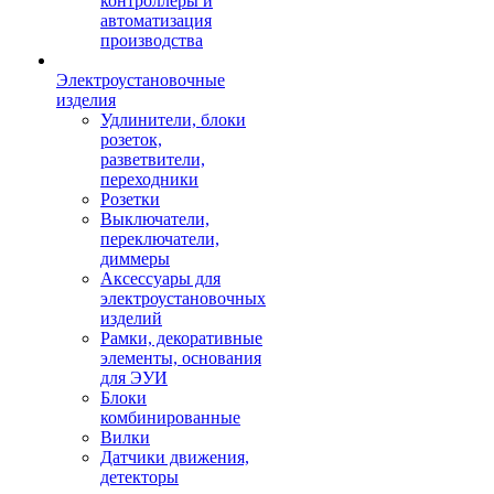
контроллеры и
автоматизация
производства
Электроустановочные
изделия
Удлинители, блоки
розеток,
разветвители,
переходники
Розетки
Выключатели,
переключатели,
диммеры
Аксессуары для
электроустановочных
изделий
Рамки, декоративные
элементы, основания
для ЭУИ
Блоки
комбинированные
Вилки
Датчики движения,
детекторы