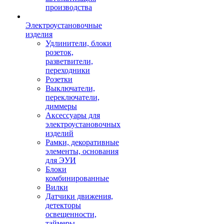
производства
Электроустановочные
изделия
Удлинители, блоки
розеток,
разветвители,
переходники
Розетки
Выключатели,
переключатели,
диммеры
Аксессуары для
электроустановочных
изделий
Рамки, декоративные
элементы, основания
для ЭУИ
Блоки
комбинированные
Вилки
Датчики движения,
детекторы
освещенности,
таймеры