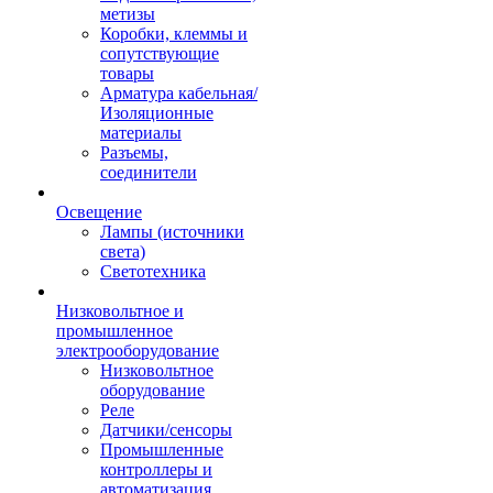
метизы
Коробки, клеммы и
сопутствующие
товары
Арматура кабельная/
Изоляционные
материалы
Разъемы,
соединители
Освещение
Лампы (источники
света)
Светотехника
Низковольтное и
промышленное
электрооборудование
Низковольтное
оборудование
Реле
Датчики/сенсоры
Промышленные
контроллеры и
автоматизация