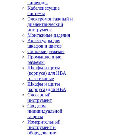
гирлянды
Кабеленесущие
системы
Электромонтажный и
диэлектрический
инструмент
Монтажные изделия
Аксессуары для
шкафов и щитов
Силовые разъёмы
Промышленные
разъемы
Шкафы и щиты
(корпуса) для НВА
пластиковые
Шкафы и щиты
(корпуса) для НВА
Слесарный
инструмент
Средства
индивидуальной
защиты
Измерительный
инструмент и
оборудование