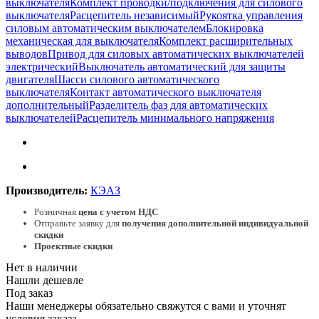
выключателя
Комплект проводки/подключения для силового
выключателя
Расцепитель независимый
Рукоятка управления
силовым автоматическим выключателем
Блокировка
механическая для выключателя
Комплект расширительных
выводов
Привод для силовых автоматических выключателей
электрический
Выключатель автоматический для защиты
двигателя
Шасси силового автоматического
выключателя
Контакт автоматического выключателя
дополнительный
Разделитель фаз для автоматических
выключателей
Расцепитель минимального напряжения
Производитель:
КЭАЗ
Розничная
цена с учетом НДС
Отправьте заявку для
получения дополнительной индивидуальной
скидки
Проектные скидки
Нет в наличии
Нашли дешевле
Под заказ
Наши менеджеры обязательно свяжутся с вами и уточнят
условия заказа