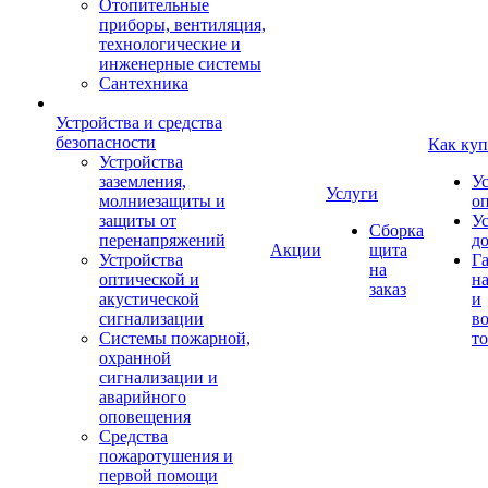
Отопительные
приборы, вентиляция,
технологические и
инженерные системы
Сантехника
Устройства и средства
безопасности
Как куп
Устройства
заземления,
У
Услуги
молниезащиты и
о
защиты от
У
Сборка
перенапряжений
д
Акции
щита
Устройства
Г
на
оптической и
на
заказ
акустической
и
сигнализации
во
Системы пожарной,
то
охранной
сигнализации и
аварийного
оповещения
Средства
пожаротушения и
первой помощи