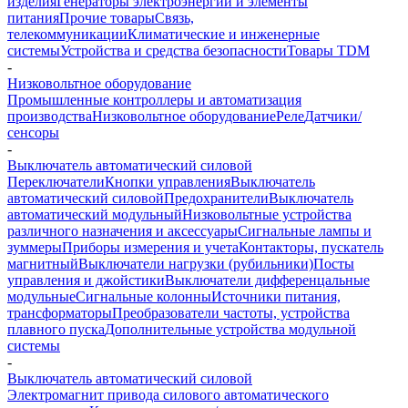
изделия
Генераторы электроэнергии и элементы
питания
Прочие товары
Связь,
телекоммуникации
Климатические и инженерные
системы
Устройства и средства безопасности
Товары TDM
-
Низковольтное оборудование
Промышленные контроллеры и автоматизация
производства
Низковольтное оборудование
Реле
Датчики/
сенсоры
-
Выключатель автоматический силовой
Переключатели
Кнопки управления
Выключатель
автоматический силовой
Предохранители
Выключатель
автоматический модульный
Низковольтные устройства
различного назначения и аксессуары
Сигнальные лампы и
зуммеры
Приборы измерения и учета
Контакторы, пускатель
магнитный
Выключатели нагрузки (рубильники)
Посты
управления и джойстики
Выключатели дифференцальные
модульные
Сигнальные колонны
Источники питания,
трансформаторы
Преобразователи частоты, устройства
плавного пуска
Дополнительные устройства модульной
системы
-
Выключатель автоматический силовой
Электромагнит привода силового автоматического