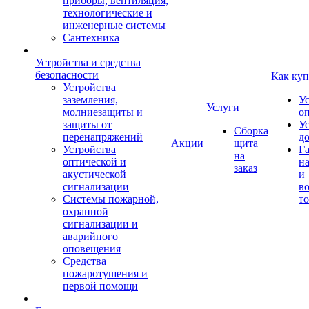
приборы, вентиляция,
технологические и
инженерные системы
Сантехника
Устройства и средства
безопасности
Как куп
Устройства
заземления,
У
Услуги
молниезащиты и
о
защиты от
У
Сборка
перенапряжений
д
Акции
щита
Устройства
Г
на
оптической и
на
заказ
акустической
и
сигнализации
во
Системы пожарной,
то
охранной
сигнализации и
аварийного
оповещения
Средства
пожаротушения и
первой помощи