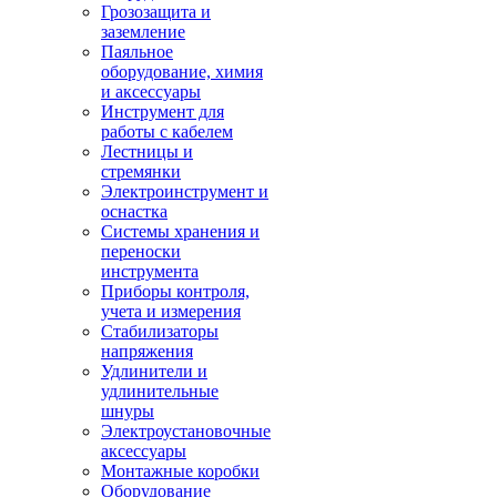
Грозозащита и
заземление
Паяльное
оборудование, химия
и аксессуары
Инструмент для
работы с кабелем
Лестницы и
стремянки
Электроинструмент и
оснастка
Системы хранения и
переноски
инструмента
Приборы контроля,
учета и измерения
Стабилизаторы
напряжения
Удлинители и
удлинительные
шнуры
Электроустановочные
аксессуары
Монтажные коробки
Оборудование