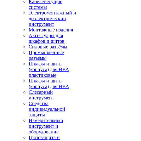
Кабеленесущие
системы
Электромонтажный и
диэлектрический
инструмент
Монтажные изделия
Аксессуары для
шкафов и щитов
Силовые разъёмы
Промышленные
разъемы
Шкафы и щиты
(корпуса) для НВА
пластиковые
Шкафы и щиты
(корпуса) для НВА
Слесарный
инструмент
Средства
индивидуальной
защиты
Измерительный
инструмент и
оборудование
Грозозащита и