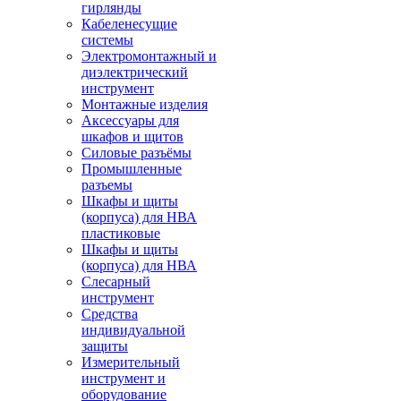
гирлянды
Кабеленесущие
системы
Электромонтажный и
диэлектрический
инструмент
Монтажные изделия
Аксессуары для
шкафов и щитов
Силовые разъёмы
Промышленные
разъемы
Шкафы и щиты
(корпуса) для НВА
пластиковые
Шкафы и щиты
(корпуса) для НВА
Слесарный
инструмент
Средства
индивидуальной
защиты
Измерительный
инструмент и
оборудование