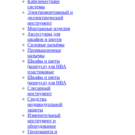
Кабеленесущие
системы
Электромонтажный и
диэлектрический
инструмент
Монтажные изделия
Аксессуары для
шкафов и щитов
Силовые разъёмы
Промышленные
разъемы
Шкафы и щиты
(корпуса) для НВА
пластиковые
Шкафы и щиты
(корпуса) для НВА
Слесарный
инструмент
Средства
индивидуальной
защиты
Измерительный
инструмент и
оборудование
Грозозащита и