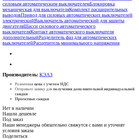
силовым автоматическим выключателем
Блокировка
механическая для выключателя
Комплект расширительных
выводов
Привод для силовых автоматических выключателей
электрический
Выключатель автоматический для защиты
двигателя
Шасси силового автоматического
выключателя
Контакт автоматического выключателя
дополнительный
Разделитель фаз для автоматических
выключателей
Расцепитель минимального напряжения
Производитель:
КЭАЗ
Розничная
цена с учетом НДС
Отправьте заявку для
получения дополнительной индивидуальной
скидки
Проектные скидки
Нет в наличии
Нашли дешевле
Под заказ
Наши менеджеры обязательно свяжутся с вами и уточнят
условия заказа
Поделиться