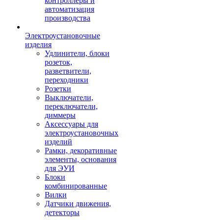
контроллеры и
автоматизация
производства
Электроустановочные
изделия
Удлинители, блоки
розеток,
разветвители,
переходники
Розетки
Выключатели,
переключатели,
диммеры
Аксессуары для
электроустановочных
изделий
Рамки, декоративные
элементы, основания
для ЭУИ
Блоки
комбинированные
Вилки
Датчики движения,
детекторы