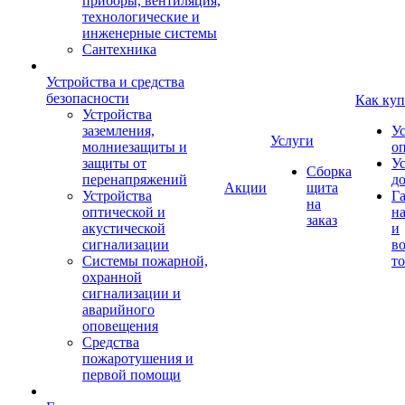
приборы, вентиляция,
технологические и
инженерные системы
Сантехника
Устройства и средства
безопасности
Как куп
Устройства
заземления,
У
Услуги
молниезащиты и
о
защиты от
У
Сборка
перенапряжений
д
Акции
щита
Устройства
Г
на
оптической и
на
заказ
акустической
и
сигнализации
во
Системы пожарной,
то
охранной
сигнализации и
аварийного
оповещения
Средства
пожаротушения и
первой помощи