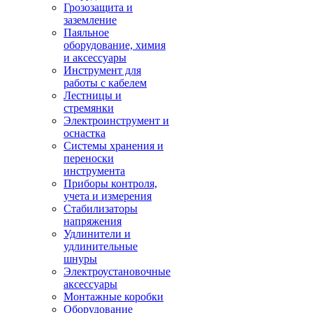
Грозозащита и
заземление
Паяльное
оборудование, химия
и аксессуары
Инструмент для
работы с кабелем
Лестницы и
стремянки
Электроинструмент и
оснастка
Системы хранения и
переноски
инструмента
Приборы контроля,
учета и измерения
Стабилизаторы
напряжения
Удлинители и
удлинительные
шнуры
Электроустановочные
аксессуары
Монтажные коробки
Оборудование