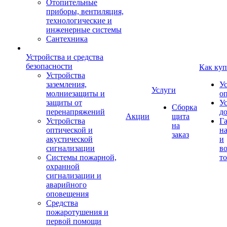
Отопительные
приборы, вентиляция,
технологические и
инженерные системы
Сантехника
Устройства и средства
безопасности
Как куп
Устройства
заземления,
У
Услуги
молниезащиты и
о
защиты от
У
Сборка
перенапряжений
д
Акции
щита
Устройства
Г
на
оптической и
на
заказ
акустической
и
сигнализации
во
Системы пожарной,
то
охранной
сигнализации и
аварийного
оповещения
Средства
пожаротушения и
первой помощи