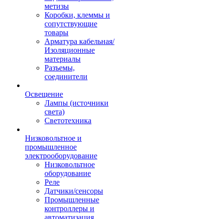
метизы
Коробки, клеммы и
сопутствующие
товары
Арматура кабельная/
Изоляционные
материалы
Разъемы,
соединители
Освещение
Лампы (источники
света)
Светотехника
Низковольтное и
промышленное
электрооборудование
Низковольтное
оборудование
Реле
Датчики/сенсоры
Промышленные
контроллеры и
автоматизация