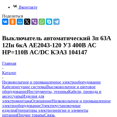
Вконтакте
Поделиться
Выключатель автоматический 3п 63А
12Iн 6кА АЕ2043-120 У3 400В AC
НР=110В AC/DC КЭАЗ 104147
Главная
-
Каталог
-
Низковольтное и промышленное электрооборудование
Кабеленесущие системы
Высоковольтное и щитовое
оборудование
Инструменты, техника
Кабели, провода и
аксессуары
Изделия для
электромонтажа
Освещение
Низковольтное и промышленное
электрооборудование
Электроустановочные
изделия
Генераторы электроэнергии и элементы
питания
Прочие товары
Связь,