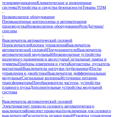
телекоммуникации
Климатические и инженерные
системы
Устройства и средства безопасности
Товары TDM
-
Низковольтное оборудование
Промышленные контроллеры и автоматизация
производства
Низковольтное оборудование
Реле
Датчики/
сенсоры
-
Выключатель автоматический силовой
Переключатели
Кнопки управления
Выключатель
автоматический силовой
Предохранители
Выключатель
автоматический модульный
Низковольтные устройства
различного назначения и аксессуары
Сигнальные лампы и
зуммеры
Приборы измерения и учета
Контакторы, пускатель
магнитный
Выключатели нагрузки (рубильники)
Посты
управления и джойстики
Выключатели дифференцальные
модульные
Сигнальные колонны
Источники питания,
трансформаторы
Преобразователи частоты, устройства
плавного пуска
Дополнительные устройства модульной
системы
-
Выключатель автоматический силовой
Электромагнит привода силового автоматического
выключателя
Комплект проводки/подключения для силового
выключателя
Расцепитель независимый
Рукоятка управления