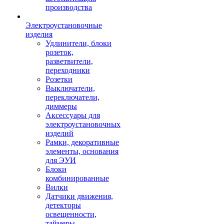
производства
Электроустановочные
изделия
Удлинители, блоки
розеток,
разветвители,
переходники
Розетки
Выключатели,
переключатели,
диммеры
Аксессуары для
электроустановочных
изделий
Рамки, декоративные
элементы, основания
для ЭУИ
Блоки
комбинированные
Вилки
Датчики движения,
детекторы
освещенности,
таймеры