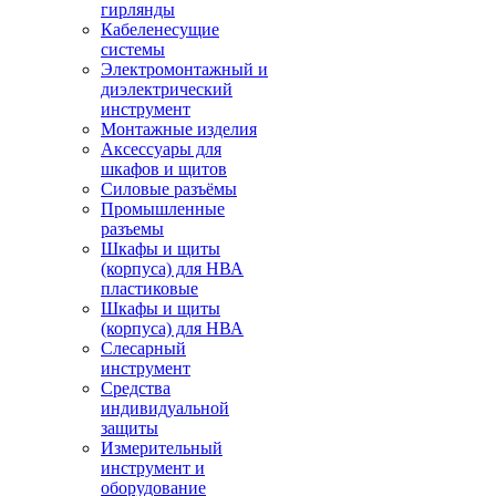
гирлянды
Кабеленесущие
системы
Электромонтажный и
диэлектрический
инструмент
Монтажные изделия
Аксессуары для
шкафов и щитов
Силовые разъёмы
Промышленные
разъемы
Шкафы и щиты
(корпуса) для НВА
пластиковые
Шкафы и щиты
(корпуса) для НВА
Слесарный
инструмент
Средства
индивидуальной
защиты
Измерительный
инструмент и
оборудование