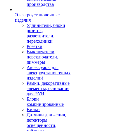
производства
Электроустановочные
изделия
Удлинители, блоки
розеток,
разветвители,
переходники
Розетки
Выключатели,
переключатели,
диммеры
Аксессуары для
электроустановочных
изделий
Рамки, декоративные
элементы, основания
для ЭУИ
Блоки
комбинированные
Вилки
Датчики движения,
детекторы
освещенности,
таймеры