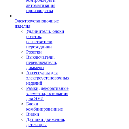
контроллеры и
автоматизация
производства
Электроустановочные
изделия
Удлинители, блоки
розеток,
разветвители,
переходники
Розетки
Выключатели,
переключатели,
диммеры
Аксессуары для
электроустановочных
изделий
Рамки, декоративные
элементы, основания
для ЭУИ
Блоки
комбинированные
Вилки
Датчики движения,
детекторы