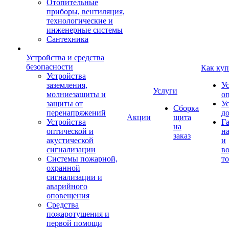
Отопительные
приборы, вентиляция,
технологические и
инженерные системы
Сантехника
Устройства и средства
безопасности
Как куп
Устройства
заземления,
У
Услуги
молниезащиты и
о
защиты от
У
Сборка
перенапряжений
д
Акции
щита
Устройства
Г
на
оптической и
на
заказ
акустической
и
сигнализации
во
Системы пожарной,
то
охранной
сигнализации и
аварийного
оповещения
Средства
пожаротушения и
первой помощи