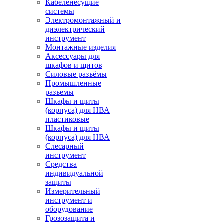
Кабеленесущие
системы
Электромонтажный и
диэлектрический
инструмент
Монтажные изделия
Аксессуары для
шкафов и щитов
Силовые разъёмы
Промышленные
разъемы
Шкафы и щиты
(корпуса) для НВА
пластиковые
Шкафы и щиты
(корпуса) для НВА
Слесарный
инструмент
Средства
индивидуальной
защиты
Измерительный
инструмент и
оборудование
Грозозащита и