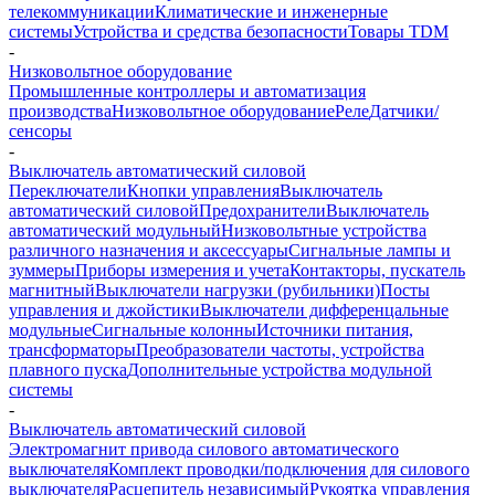
телекоммуникации
Климатические и инженерные
системы
Устройства и средства безопасности
Товары TDM
-
Низковольтное оборудование
Промышленные контроллеры и автоматизация
производства
Низковольтное оборудование
Реле
Датчики/
сенсоры
-
Выключатель автоматический силовой
Переключатели
Кнопки управления
Выключатель
автоматический силовой
Предохранители
Выключатель
автоматический модульный
Низковольтные устройства
различного назначения и аксессуары
Сигнальные лампы и
зуммеры
Приборы измерения и учета
Контакторы, пускатель
магнитный
Выключатели нагрузки (рубильники)
Посты
управления и джойстики
Выключатели дифференцальные
модульные
Сигнальные колонны
Источники питания,
трансформаторы
Преобразователи частоты, устройства
плавного пуска
Дополнительные устройства модульной
системы
-
Выключатель автоматический силовой
Электромагнит привода силового автоматического
выключателя
Комплект проводки/подключения для силового
выключателя
Расцепитель независимый
Рукоятка управления