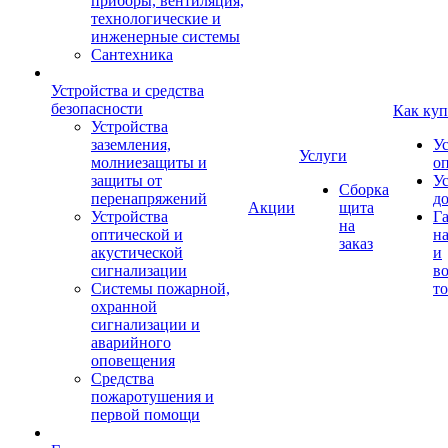
приборы, вентиляция,
технологические и
инженерные системы
Сантехника
Устройства и средства
безопасности
Как куп
Устройства
заземления,
У
Услуги
молниезащиты и
о
защиты от
У
Сборка
перенапряжений
д
Акции
щита
Устройства
Г
на
оптической и
на
заказ
акустической
и
сигнализации
во
Системы пожарной,
то
охранной
сигнализации и
аварийного
оповещения
Средства
пожаротушения и
первой помощи