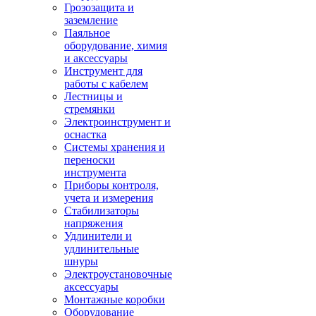
Грозозащита и
заземление
Паяльное
оборудование, химия
и аксессуары
Инструмент для
работы с кабелем
Лестницы и
стремянки
Электроинструмент и
оснастка
Системы хранения и
переноски
инструмента
Приборы контроля,
учета и измерения
Стабилизаторы
напряжения
Удлинители и
удлинительные
шнуры
Электроустановочные
аксессуары
Монтажные коробки
Оборудование