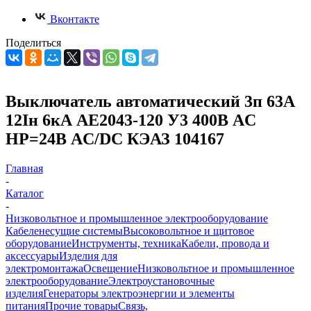
Вконтакте
Поделиться
Выключатель автоматический 3п 63А
12Iн 6кА АЕ2043-120 У3 400В AC
НР=24В AC/DC КЭАЗ 104167
Главная
-
Каталог
-
Низковольтное и промышленное электрооборудование
Кабеленесущие системы
Высоковольтное и щитовое
оборудование
Инструменты, техника
Кабели, провода и
аксессуары
Изделия для
электромонтажа
Освещение
Низковольтное и промышленное
электрооборудование
Электроустановочные
изделия
Генераторы электроэнергии и элементы
питания
Прочие товары
Связь,