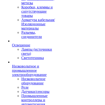
метизы
Коробки, клеммы и
сопутствующие
товары
Арматура кабельная/
Изоляционные
материалы
Разъемы,
соединители
Освещение
Лампы (источники
света)
Светотехника
Низковольтное и
промышленное
электрооборудование
Низковольтное
оборудование
Реле
Датчики/сенсоры
Промышленные
контроллеры и
автоматизация