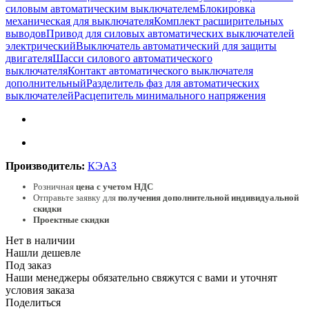
силовым автоматическим выключателем
Блокировка
механическая для выключателя
Комплект расширительных
выводов
Привод для силовых автоматических выключателей
электрический
Выключатель автоматический для защиты
двигателя
Шасси силового автоматического
выключателя
Контакт автоматического выключателя
дополнительный
Разделитель фаз для автоматических
выключателей
Расцепитель минимального напряжения
Производитель:
КЭАЗ
Розничная
цена с учетом НДС
Отправьте заявку для
получения дополнительной индивидуальной
скидки
Проектные скидки
Нет в наличии
Нашли дешевле
Под заказ
Наши менеджеры обязательно свяжутся с вами и уточнят
условия заказа
Поделиться