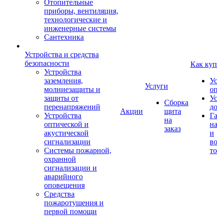
Отопительные
приборы, вентиляция,
технологические и
инженерные системы
Сантехника
Устройства и средства
безопасности
Как куп
Устройства
заземления,
У
Услуги
молниезащиты и
о
защиты от
У
Сборка
перенапряжений
д
Акции
щита
Устройства
Г
на
оптической и
на
заказ
акустической
и
сигнализации
во
Системы пожарной,
то
охранной
сигнализации и
аварийного
оповещения
Средства
пожаротушения и
первой помощи