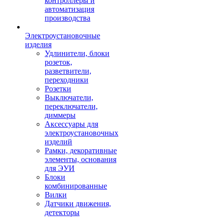
контроллеры и
автоматизация
производства
Электроустановочные
изделия
Удлинители, блоки
розеток,
разветвители,
переходники
Розетки
Выключатели,
переключатели,
диммеры
Аксессуары для
электроустановочных
изделий
Рамки, декоративные
элементы, основания
для ЭУИ
Блоки
комбинированные
Вилки
Датчики движения,
детекторы