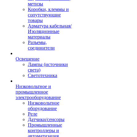
метизы
Коробки, клеммы и
сопутствующие
товары
Арматура кабельная/
Изоляционные
материалы
Разъемы,
соединители
Освещение
Лампы (источники
света)
Светотехника
Низковольтное и
промышленное
электрооборудование
Низковольтное
оборудование
Реле
Датчики/сенсоры
Промышленные
контроллеры и
автоматизация