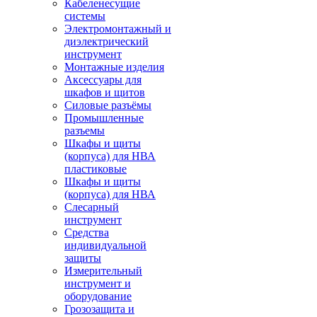
Кабеленесущие
системы
Электромонтажный и
диэлектрический
инструмент
Монтажные изделия
Аксессуары для
шкафов и щитов
Силовые разъёмы
Промышленные
разъемы
Шкафы и щиты
(корпуса) для НВА
пластиковые
Шкафы и щиты
(корпуса) для НВА
Слесарный
инструмент
Средства
индивидуальной
защиты
Измерительный
инструмент и
оборудование
Грозозащита и