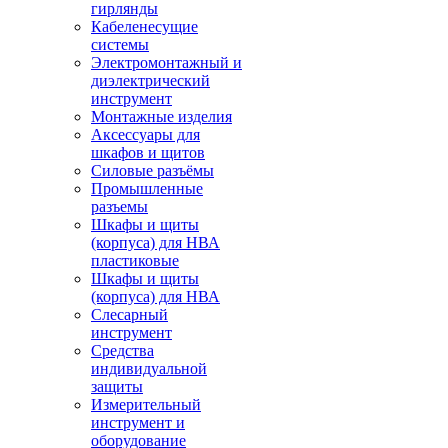
гирлянды
Кабеленесущие
системы
Электромонтажный и
диэлектрический
инструмент
Монтажные изделия
Аксессуары для
шкафов и щитов
Силовые разъёмы
Промышленные
разъемы
Шкафы и щиты
(корпуса) для НВА
пластиковые
Шкафы и щиты
(корпуса) для НВА
Слесарный
инструмент
Средства
индивидуальной
защиты
Измерительный
инструмент и
оборудование