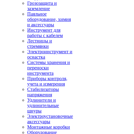
Грозозащита и
заземление
Паяльное
оборудование, химия
и аксессуары
Инструмент для
работы с кабелем
Лестницы и
стремянки
Электроинструмент и
оснастка
Системы хранения и
переноски
инструмента
Приборы контроля,
учета и измерения
Стабилизаторы
напряжения
Удлинители и
удлинительные
шнуры
Электроустановочные
аксессуары
Монтажные коробки
Оборудование