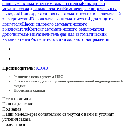
силовым автоматическим выключателем
Блокировка
механическая для выключателя
Комплект расширительных
выводов
Привод для силовых автоматических выключателей
электрический
Выключатель автоматический для защиты
двигателя
Шасси силового автоматического
выключателя
Контакт автоматического выключателя
дополнительный
Разделитель фаз для автоматических
выключателей
Расцепитель минимального напряжения
Производитель:
КЭАЗ
Розничная
цена с учетом НДС
Отправьте заявку для
получения дополнительной индивидуальной
скидки
Проектные скидки
Нет в наличии
Нашли дешевле
Под заказ
Наши менеджеры обязательно свяжутся с вами и уточнят
условия заказа
Поделиться