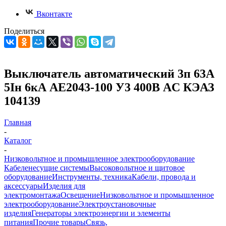
Вконтакте
Поделиться
Выключатель автоматический 3п 63А
5Iн 6кА АЕ2043-100 У3 400В AC КЭАЗ
104139
Главная
-
Каталог
-
Низковольтное и промышленное электрооборудование
Кабеленесущие системы
Высоковольтное и щитовое
оборудование
Инструменты, техника
Кабели, провода и
аксессуары
Изделия для
электромонтажа
Освещение
Низковольтное и промышленное
электрооборудование
Электроустановочные
изделия
Генераторы электроэнергии и элементы
питания
Прочие товары
Связь,