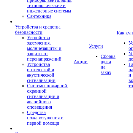
приборы, вентиляция,
технологические и
инженерные системы
Сантехника
Устройства и средства
безопасности
Как куп
Устройства
заземления,
У
Услуги
молниезащиты и
о
защиты от
У
Сборка
перенапряжений
д
Акции
щита
Устройства
Г
на
оптической и
на
заказ
акустической
и
сигнализации
во
Системы пожарной,
то
охранной
сигнализации и
аварийного
оповещения
Средства
пожаротушения и
первой помощи