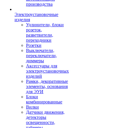
производства
Электроустановочные
изделия
Удлинители, блоки
розеток,
разветвители,
переходники
Розетки
Выключатели,
переключатели,
диммеры
Аксессуары для
электроустановочных
изделий
Рамки, декоративные
элементы, основания
для ЭУИ
Блоки
комбинированные
Вилки
Датчики движения,
детекторы
освещенности,
таймеры