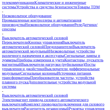
телекоммуникации
Климатические и инженерные
системы
Устройства и средства безопасности
Товары TDM
-
Низковольтное оборудование
Промышленные контроллеры и автоматизация
производства
Низковольтное оборудование
Реле
Датчики/
сенсоры
-
Выключатель автоматический силовой
Переключатели
Кнопки управления
Выключатель
автоматический силовой
Предохранители
Выключатель
автоматический модульный
Низковольтные устройства
различного назначения и аксессуары
Сигнальные лампы и
зуммеры
Приборы измерения и учета
Контакторы, пускатель
магнитный
Выключатели нагрузки (рубильники)
Посты
управления и джойстики
Выключатели дифференцальные
модульные
Сигнальные колонны
Источники питания,
трансформаторы
Преобразователи частоты, устройства
плавного пуска
Дополнительные устройства модульной
системы
-
Выключатель автоматический силовой
Электромагнит привода силового автоматического
выключателя
Комплект проводки/подключения для силового
выключателя
Расцепитель независимый
Рукоятка управления