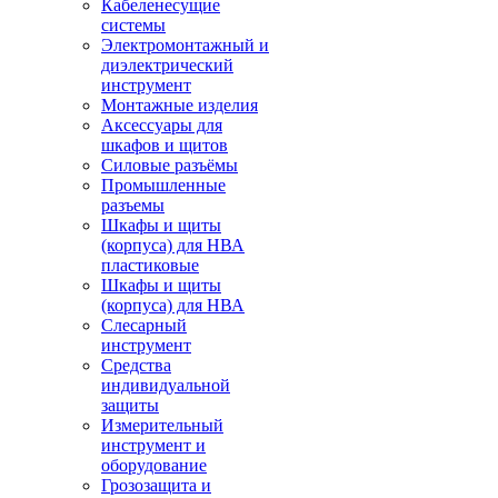
Кабеленесущие
системы
Электромонтажный и
диэлектрический
инструмент
Монтажные изделия
Аксессуары для
шкафов и щитов
Силовые разъёмы
Промышленные
разъемы
Шкафы и щиты
(корпуса) для НВА
пластиковые
Шкафы и щиты
(корпуса) для НВА
Слесарный
инструмент
Средства
индивидуальной
защиты
Измерительный
инструмент и
оборудование
Грозозащита и