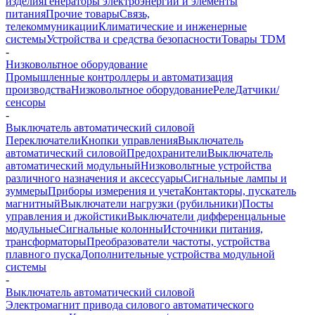
изделия
Генераторы электроэнергии и элементы
питания
Прочие товары
Связь,
телекоммуникации
Климатические и инженерные
системы
Устройства и средства безопасности
Товары TDM
-
Низковольтное оборудование
Промышленные контроллеры и автоматизация
производства
Низковольтное оборудование
Реле
Датчики/
сенсоры
-
Выключатель автоматический силовой
Переключатели
Кнопки управления
Выключатель
автоматический силовой
Предохранители
Выключатель
автоматический модульный
Низковольтные устройства
различного назначения и аксессуары
Сигнальные лампы и
зуммеры
Приборы измерения и учета
Контакторы, пускатель
магнитный
Выключатели нагрузки (рубильники)
Посты
управления и джойстики
Выключатели дифференцальные
модульные
Сигнальные колонны
Источники питания,
трансформаторы
Преобразователи частоты, устройства
плавного пуска
Дополнительные устройства модульной
системы
-
Выключатель автоматический силовой
Электромагнит привода силового автоматического