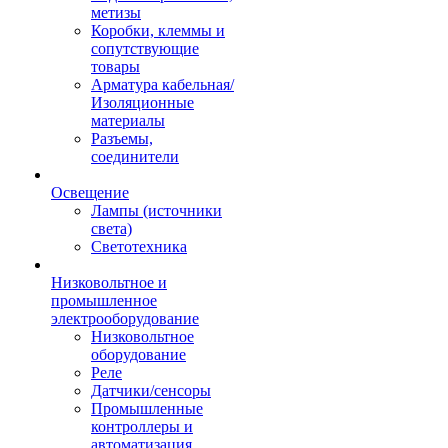
метизы
Коробки, клеммы и
сопутствующие
товары
Арматура кабельная/
Изоляционные
материалы
Разъемы,
соединители
Освещение
Лампы (источники
света)
Светотехника
Низковольтное и
промышленное
электрооборудование
Низковольтное
оборудование
Реле
Датчики/сенсоры
Промышленные
контроллеры и
автоматизация