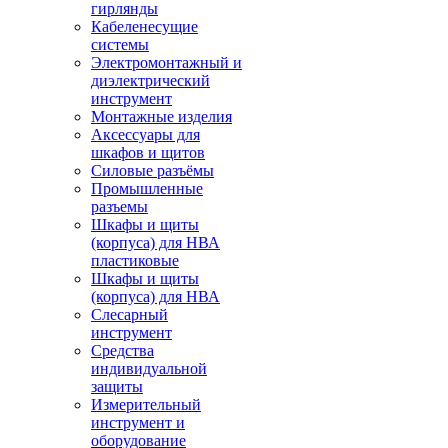
гирлянды
Кабеленесущие
системы
Электромонтажный и
диэлектрический
инструмент
Монтажные изделия
Аксессуары для
шкафов и щитов
Силовые разъёмы
Промышленные
разъемы
Шкафы и щиты
(корпуса) для НВА
пластиковые
Шкафы и щиты
(корпуса) для НВА
Слесарный
инструмент
Средства
индивидуальной
защиты
Измерительный
инструмент и
оборудование