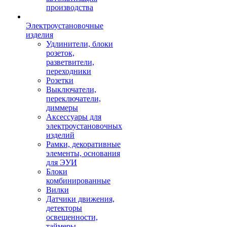
производства
Электроустановочные
изделия
Удлинители, блоки
розеток,
разветвители,
переходники
Розетки
Выключатели,
переключатели,
диммеры
Аксессуары для
электроустановочных
изделий
Рамки, декоративные
элементы, основания
для ЭУИ
Блоки
комбинированные
Вилки
Датчики движения,
детекторы
освещенности,
таймеры