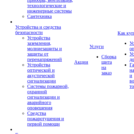
приборы, вентиляция,
технологические и
инженерные системы
Сантехника
Устройства и средства
безопасности
Как куп
Устройства
заземления,
У
Услуги
молниезащиты и
о
защиты от
У
Сборка
перенапряжений
д
Акции
щита
Устройства
Г
на
оптической и
на
заказ
акустической
и
сигнализации
во
Системы пожарной,
то
охранной
сигнализации и
аварийного
оповещения
Средства
пожаротушения и
первой помощи