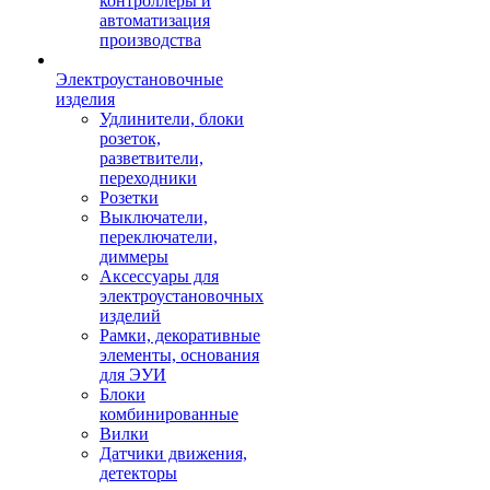
контроллеры и
автоматизация
производства
Электроустановочные
изделия
Удлинители, блоки
розеток,
разветвители,
переходники
Розетки
Выключатели,
переключатели,
диммеры
Аксессуары для
электроустановочных
изделий
Рамки, декоративные
элементы, основания
для ЭУИ
Блоки
комбинированные
Вилки
Датчики движения,
детекторы