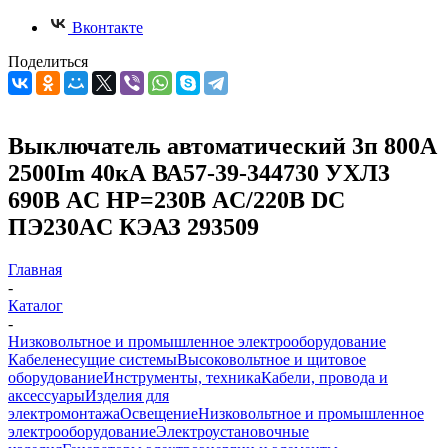
Вконтакте
Поделиться
Выключатель автоматический 3п 800А
2500Im 40кА ВА57-39-344730 УХЛ3
690В AC НР=230В AC/220В DC
ПЭ230AC КЭАЗ 293509
Главная
-
Каталог
-
Низковольтное и промышленное электрооборудование
Кабеленесущие системы
Высоковольтное и щитовое
оборудование
Инструменты, техника
Кабели, провода и
аксессуары
Изделия для
электромонтажа
Освещение
Низковольтное и промышленное
электрооборудование
Электроустановочные