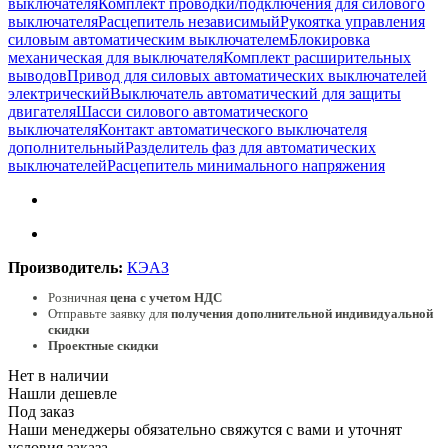
выключателя
Комплект проводки/подключения для силового
выключателя
Расцепитель независимый
Рукоятка управления
силовым автоматическим выключателем
Блокировка
механическая для выключателя
Комплект расширительных
выводов
Привод для силовых автоматических выключателей
электрический
Выключатель автоматический для защиты
двигателя
Шасси силового автоматического
выключателя
Контакт автоматического выключателя
дополнительный
Разделитель фаз для автоматических
выключателей
Расцепитель минимального напряжения
Производитель:
КЭАЗ
Розничная
цена с учетом НДС
Отправьте заявку для
получения дополнительной индивидуальной
скидки
Проектные скидки
Нет в наличии
Нашли дешевле
Под заказ
Наши менеджеры обязательно свяжутся с вами и уточнят
условия заказа