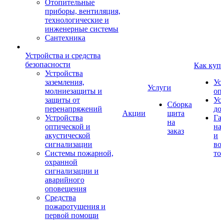
Отопительные
приборы, вентиляция,
технологические и
инженерные системы
Сантехника
Устройства и средства
безопасности
Как куп
Устройства
заземления,
У
Услуги
молниезащиты и
о
защиты от
У
Сборка
перенапряжений
д
Акции
щита
Устройства
Г
на
оптической и
на
заказ
акустической
и
сигнализации
во
Системы пожарной,
то
охранной
сигнализации и
аварийного
оповещения
Средства
пожаротушения и
первой помощи