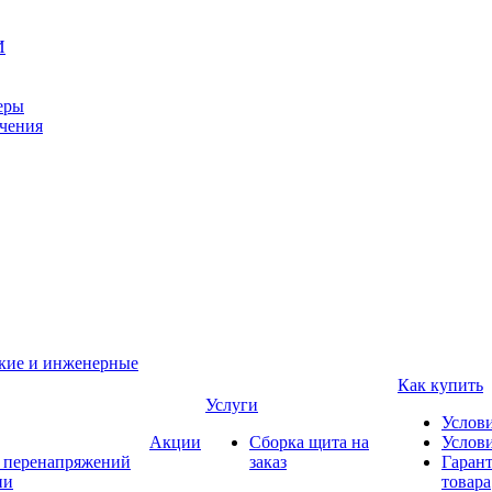
И
еры
ачения
ские и инженерные
Как купить
Услуги
Услов
Акции
Сборка щита на
Услови
т перенапряжений
заказ
Гарант
ии
товара