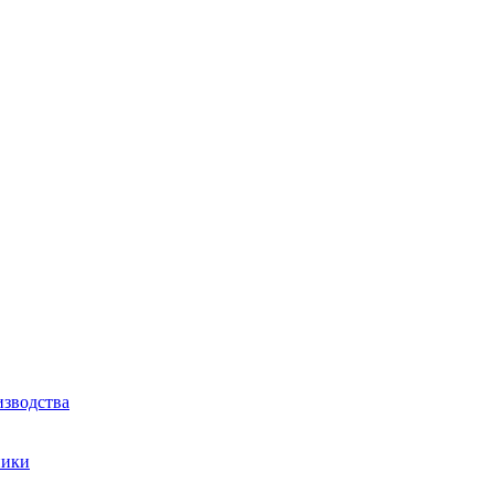
зводства
ники