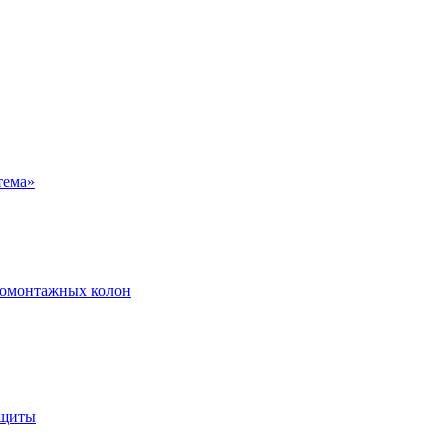
ромонтажных колон
ащиты