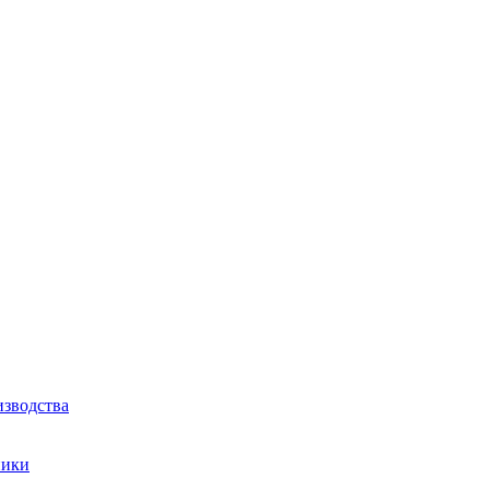
зводства
ники