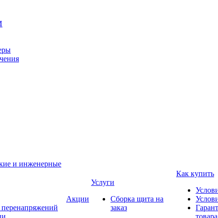
И
еры
ачения
ские и инженерные
Как купить
Услуги
Услов
Акции
Сборка щита на
Услови
т перенапряжений
заказ
Гарант
ии
товара