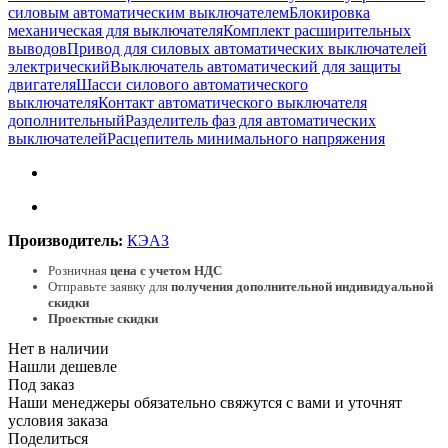
силовым автоматическим выключателем
Блокировка
механическая для выключателя
Комплект расширительных
выводов
Привод для силовых автоматических выключателей
электрический
Выключатель автоматический для защиты
двигателя
Шасси силового автоматического
выключателя
Контакт автоматического выключателя
дополнительный
Разделитель фаз для автоматических
выключателей
Расцепитель минимального напряжения
Производитель:
КЭАЗ
Розничная
цена с учетом НДС
Отправьте заявку для
получения дополнительной индивидуальной
скидки
Проектные скидки
Нет в наличии
Нашли дешевле
Под заказ
Наши менеджеры обязательно свяжутся с вами и уточнят
условия заказа
Поделиться