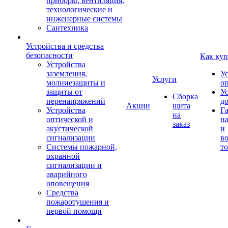
приборы, вентиляция,
технологические и
инженерные системы
Сантехника
Устройства и средства
безопасности
Как куп
Устройства
заземления,
У
Услуги
молниезащиты и
о
защиты от
У
Сборка
перенапряжений
д
Акции
щита
Устройства
Г
на
оптической и
на
заказ
акустической
и
сигнализации
во
Системы пожарной,
то
охранной
сигнализации и
аварийного
оповещения
Средства
пожаротушения и
первой помощи