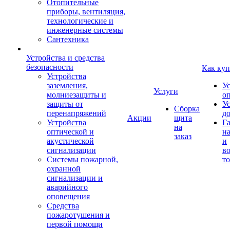
Отопительные
приборы, вентиляция,
технологические и
инженерные системы
Сантехника
Устройства и средства
безопасности
Как куп
Устройства
заземления,
У
Услуги
молниезащиты и
о
защиты от
У
Сборка
перенапряжений
д
Акции
щита
Устройства
Г
на
оптической и
на
заказ
акустической
и
сигнализации
во
Системы пожарной,
то
охранной
сигнализации и
аварийного
оповещения
Средства
пожаротушения и
первой помощи