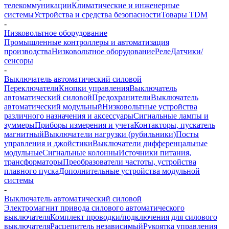
телекоммуникации
Климатические и инженерные
системы
Устройства и средства безопасности
Товары TDM
-
Низковольтное оборудование
Промышленные контроллеры и автоматизация
производства
Низковольтное оборудование
Реле
Датчики/
сенсоры
-
Выключатель автоматический силовой
Переключатели
Кнопки управления
Выключатель
автоматический силовой
Предохранители
Выключатель
автоматический модульный
Низковольтные устройства
различного назначения и аксессуары
Сигнальные лампы и
зуммеры
Приборы измерения и учета
Контакторы, пускатель
магнитный
Выключатели нагрузки (рубильники)
Посты
управления и джойстики
Выключатели дифференцальные
модульные
Сигнальные колонны
Источники питания,
трансформаторы
Преобразователи частоты, устройства
плавного пуска
Дополнительные устройства модульной
системы
-
Выключатель автоматический силовой
Электромагнит привода силового автоматического
выключателя
Комплект проводки/подключения для силового
выключателя
Расцепитель независимый
Рукоятка управления