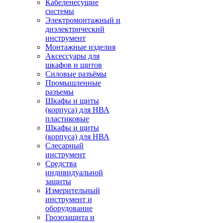
Кабеленесущие
системы
Электромонтажный и
диэлектрический
инструмент
Монтажные изделия
Аксессуары для
шкафов и щитов
Силовые разъёмы
Промышленные
разъемы
Шкафы и щиты
(корпуса) для НВА
пластиковые
Шкафы и щиты
(корпуса) для НВА
Слесарный
инструмент
Средства
индивидуальной
защиты
Измерительный
инструмент и
оборудование
Грозозащита и