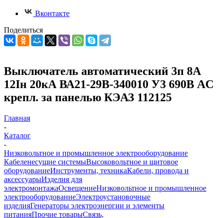
Вконтакте
Поделиться
Выключатель автоматический 3п 8А
12Iн 20кА ВА21-29В-340010 У3 690В AC
крепл. за панелью КЭАЗ 112125
Главная
-
Каталог
-
Низковольтное и промышленное электрооборудование
Кабеленесущие системы
Высоковольтное и щитовое
оборудование
Инструменты, техника
Кабели, провода и
аксессуары
Изделия для
электромонтажа
Освещение
Низковольтное и промышленное
электрооборудование
Электроустановочные
изделия
Генераторы электроэнергии и элементы
питания
Прочие товары
Связь,