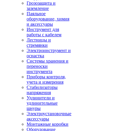
Грозозащита и
заземление
Паяльное
оборудование, химия
и аксессуары
Инструмент для
работы с кабелем
Лестницы и
стремянки
Электроинструмент и
оснастка
Системы хранения и
переноски
инструмента
Приборы контроля,
учета и измерения
Стабилизаторы
напряжения
Удлинители и
удлинительные
шнуры
Электроустановочные
аксессуары
Монтажные коробки
Оборудование