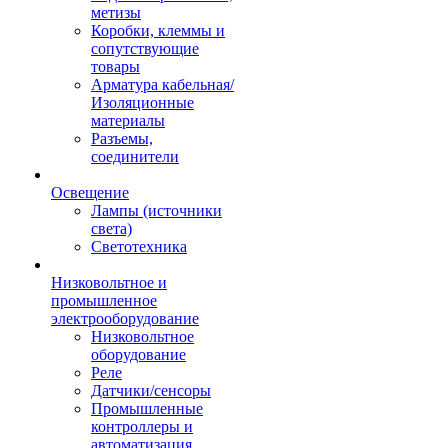
метизы
Коробки, клеммы и
сопутствующие
товары
Арматура кабельная/
Изоляционные
материалы
Разъемы,
соединители
Освещение
Лампы (источники
света)
Светотехника
Низковольтное и
промышленное
электрооборудование
Низковольтное
оборудование
Реле
Датчики/сенсоры
Промышленные
контроллеры и
автоматизация