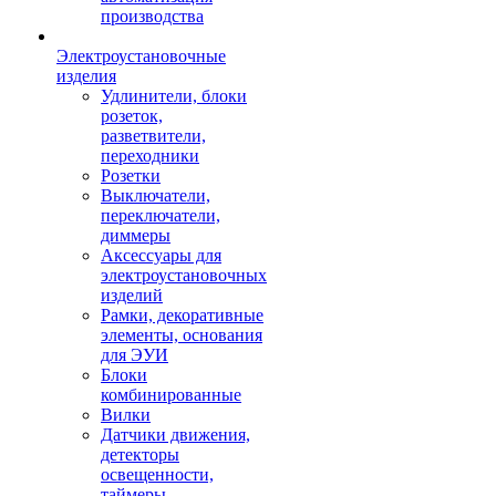
производства
Электроустановочные
изделия
Удлинители, блоки
розеток,
разветвители,
переходники
Розетки
Выключатели,
переключатели,
диммеры
Аксессуары для
электроустановочных
изделий
Рамки, декоративные
элементы, основания
для ЭУИ
Блоки
комбинированные
Вилки
Датчики движения,
детекторы
освещенности,
таймеры