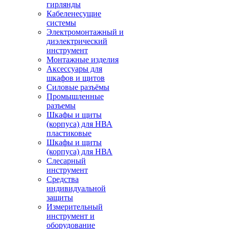
гирлянды
Кабеленесущие
системы
Электромонтажный и
диэлектрический
инструмент
Монтажные изделия
Аксессуары для
шкафов и щитов
Силовые разъёмы
Промышленные
разъемы
Шкафы и щиты
(корпуса) для НВА
пластиковые
Шкафы и щиты
(корпуса) для НВА
Слесарный
инструмент
Средства
индивидуальной
защиты
Измерительный
инструмент и
оборудование