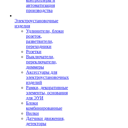
контроллеры и
автоматизация
производства
Электроустановочные
изделия
Удлинители, блоки
розеток,
разветвители,
переходники
Розетки
Выключатели,
переключатели,
диммеры
Аксессуары для
электроустановочных
изделий
Рамки, декоративные
элементы, основания
для ЭУИ
Блоки
комбинированные
Вилки
Датчики движения,
детекторы