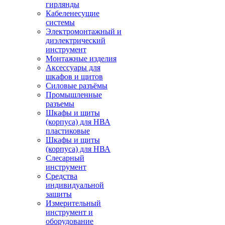
гирлянды
Кабеленесущие
системы
Электромонтажный и
диэлектрический
инструмент
Монтажные изделия
Аксессуары для
шкафов и щитов
Силовые разъёмы
Промышленные
разъемы
Шкафы и щиты
(корпуса) для НВА
пластиковые
Шкафы и щиты
(корпуса) для НВА
Слесарный
инструмент
Средства
индивидуальной
защиты
Измерительный
инструмент и
оборудование