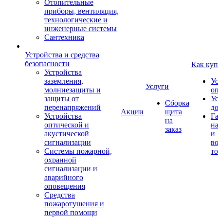
Отопительные
приборы, вентиляция,
технологические и
инженерные системы
Сантехника
Устройства и средства
безопасности
Как куп
Устройства
заземления,
У
Услуги
молниезащиты и
о
защиты от
У
Сборка
перенапряжений
д
Акции
щита
Устройства
Г
на
оптической и
на
заказ
акустической
и
сигнализации
во
Системы пожарной,
то
охранной
сигнализации и
аварийного
оповещения
Средства
пожаротушения и
первой помощи