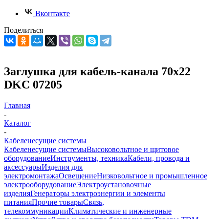
Вконтакте
Поделиться
Заглушка для кабель-канала 70х22
DKC 07205
Главная
-
Каталог
-
Кабеленесущие системы
Кабеленесущие системы
Высоковольтное и щитовое
оборудование
Инструменты, техника
Кабели, провода и
аксессуары
Изделия для
электромонтажа
Освещение
Низковольтное и промышленное
электрооборудование
Электроустановочные
изделия
Генераторы электроэнергии и элементы
питания
Прочие товары
Связь,
телекоммуникации
Климатические и инженерные