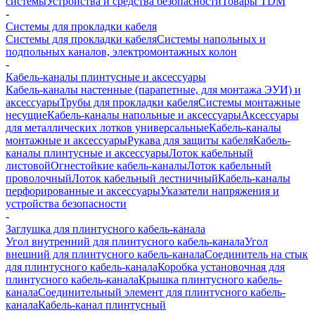
системы
Устройства и средства безопасности
Товары TDM
-
Системы для прокладки кабеля
Системы для прокладки кабеля
Системы напольных и
подпольных каналов, электромонтажных колон
-
Кабель-каналы плинтусные и аксессуары
Кабель-каналы настенные (парапетные, для монтажа ЭУИ) и
аксессуары
Трубы для прокладки кабеля
Системы монтажные
несущие
Кабель-каналы напольные и аксессуары
Аксессуары
для металлических лотков универсальные
Кабель-каналы
монтажные и аксессуары
Рукава для защиты кабеля
Кабель-
каналы плинтусные и аксессуары
Лоток кабельный
листовой
Огнестойкие кабель-каналы
Лоток кабельный
проволочный
Лоток кабельный лестничный
Кабель-каналы
перфорированные и аксессуары
Указатели напряжения и
устройства безопасности
-
Заглушка для плинтусного кабель-канала
Угол внутренний для плинтусного кабель-канала
Угол
внешний для плинтусного кабель-канала
Соединитель на стык
для плинтусного кабель-канала
Коробка установочная для
плинтусного кабель-канала
Крышка плинтусного кабель-
канала
Соединительный элемент для плинтусного кабель-
канала
Кабель-канал плинтусный