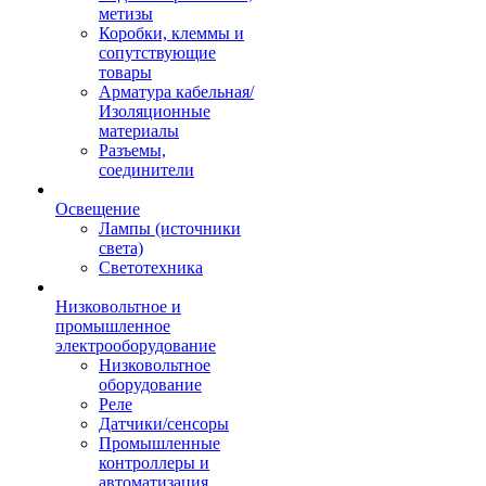
метизы
Коробки, клеммы и
сопутствующие
товары
Арматура кабельная/
Изоляционные
материалы
Разъемы,
соединители
Освещение
Лампы (источники
света)
Светотехника
Низковольтное и
промышленное
электрооборудование
Низковольтное
оборудование
Реле
Датчики/сенсоры
Промышленные
контроллеры и
автоматизация