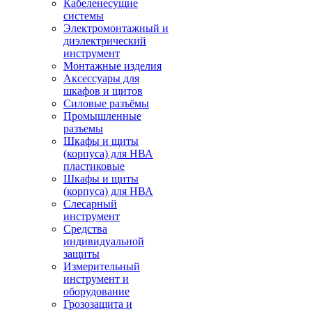
Кабеленесущие
системы
Электромонтажный и
диэлектрический
инструмент
Монтажные изделия
Аксессуары для
шкафов и щитов
Силовые разъёмы
Промышленные
разъемы
Шкафы и щиты
(корпуса) для НВА
пластиковые
Шкафы и щиты
(корпуса) для НВА
Слесарный
инструмент
Средства
индивидуальной
защиты
Измерительный
инструмент и
оборудование
Грозозащита и