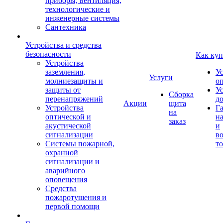
приборы, вентиляция,
технологические и
инженерные системы
Сантехника
Устройства и средства
безопасности
Как куп
Устройства
заземления,
У
Услуги
молниезащиты и
о
защиты от
У
Сборка
перенапряжений
д
Акции
щита
Устройства
Г
на
оптической и
на
заказ
акустической
и
сигнализации
во
Системы пожарной,
то
охранной
сигнализации и
аварийного
оповещения
Средства
пожаротушения и
первой помощи