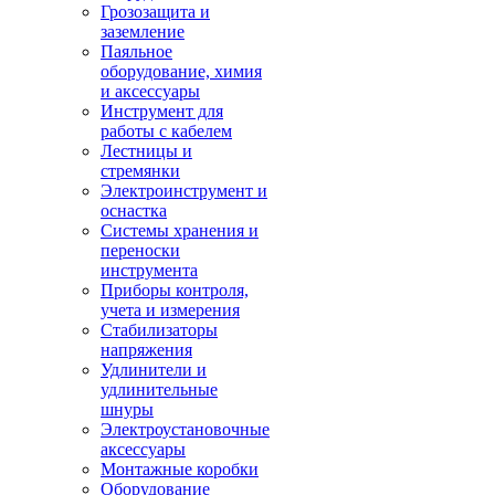
Грозозащита и
заземление
Паяльное
оборудование, химия
и аксессуары
Инструмент для
работы с кабелем
Лестницы и
стремянки
Электроинструмент и
оснастка
Системы хранения и
переноски
инструмента
Приборы контроля,
учета и измерения
Стабилизаторы
напряжения
Удлинители и
удлинительные
шнуры
Электроустановочные
аксессуары
Монтажные коробки
Оборудование