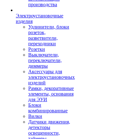
производства
Электроустановочные
изделия
Удлинители, блоки
розеток,
разветвители,
переходники
Розетки
Выключатели,
переключатели,
диммеры
Аксессуары для
электроустановочных
изделий
Рамки, декоративные
элементы, основания
для ЭУИ
Блоки
комбинированные
Вилки
Датчики движения,
детекторы
освещенности,
таймеры