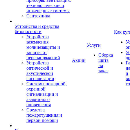
приборы, вентиляция,
технологические и
инженерные системы
Сантехника
Устройства и средства
безопасности
Как куп
Устройства
заземления,
У
Услуги
молниезащиты и
о
защиты от
У
Сборка
перенапряжений
д
Акции
щита
Устройства
Г
на
оптической и
на
заказ
акустической
и
сигнализации
во
Системы пожарной,
то
охранной
сигнализации и
аварийного
оповещения
Средства
пожаротушения и
первой помощи