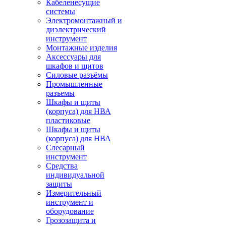
Кабеленесущие
системы
Электромонтажный и
диэлектрический
инструмент
Монтажные изделия
Аксессуары для
шкафов и щитов
Силовые разъёмы
Промышленные
разъемы
Шкафы и щиты
(корпуса) для НВА
пластиковые
Шкафы и щиты
(корпуса) для НВА
Слесарный
инструмент
Средства
индивидуальной
защиты
Измерительный
инструмент и
оборудование
Грозозащита и