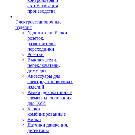
контроллеры и
автоматизация
производства
Электроустановочные
изделия
Удлинители, блоки
розеток,
разветвители,
переходники
Розетки
Выключатели,
переключатели,
диммеры
Аксессуары для
электроустановочных
изделий
Рамки, декоративные
элементы, основания
для ЭУИ
Блоки
комбинированные
Вилки
Датчики движения,
детекторы