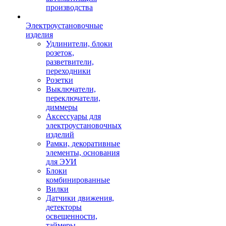
производства
Электроустановочные
изделия
Удлинители, блоки
розеток,
разветвители,
переходники
Розетки
Выключатели,
переключатели,
диммеры
Аксессуары для
электроустановочных
изделий
Рамки, декоративные
элементы, основания
для ЭУИ
Блоки
комбинированные
Вилки
Датчики движения,
детекторы
освещенности,
таймеры