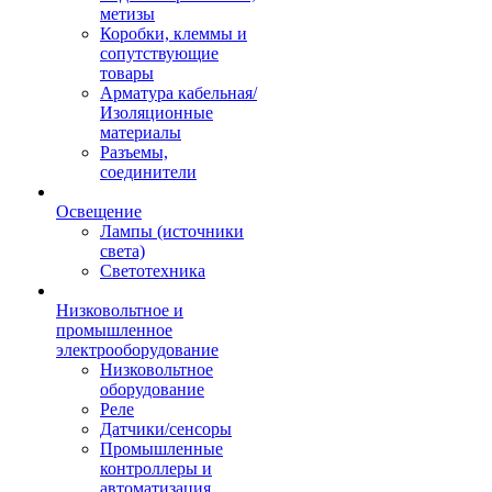
метизы
Коробки, клеммы и
сопутствующие
товары
Арматура кабельная/
Изоляционные
материалы
Разъемы,
соединители
Освещение
Лампы (источники
света)
Светотехника
Низковольтное и
промышленное
электрооборудование
Низковольтное
оборудование
Реле
Датчики/сенсоры
Промышленные
контроллеры и
автоматизация