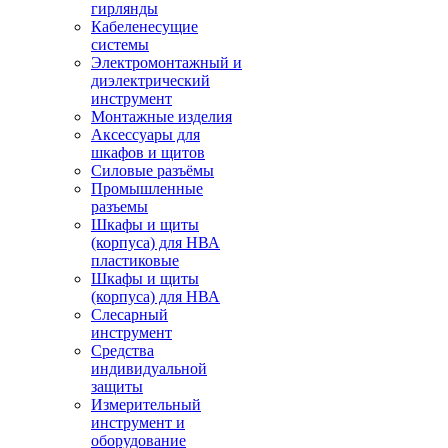
гирлянды
Кабеленесущие
системы
Электромонтажный и
диэлектрический
инструмент
Монтажные изделия
Аксессуары для
шкафов и щитов
Силовые разъёмы
Промышленные
разъемы
Шкафы и щиты
(корпуса) для НВА
пластиковые
Шкафы и щиты
(корпуса) для НВА
Слесарный
инструмент
Средства
индивидуальной
защиты
Измерительный
инструмент и
оборудование