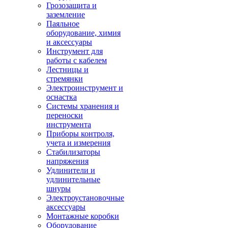
Грозозащита и
заземление
Паяльное
оборудование, химия
и аксессуары
Инструмент для
работы с кабелем
Лестницы и
стремянки
Электроинструмент и
оснастка
Системы хранения и
переноски
инструмента
Приборы контроля,
учета и измерения
Стабилизаторы
напряжения
Удлинители и
удлинительные
шнуры
Электроустановочные
аксессуары
Монтажные коробки
Оборудование