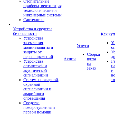
Отопительные
приборы, вентиляция,
технологические и
инженерные системы
Сантехника
Устройства и средства
безопасности
Как куп
Устройства
заземления,
У
Услуги
молниезащиты и
о
защиты от
У
Сборка
перенапряжений
д
Акции
щита
Устройства
Г
на
оптической и
на
заказ
акустической
и
сигнализации
во
Системы пожарной,
то
охранной
сигнализации и
аварийного
оповещения
Средства
пожаротушения и
первой помощи