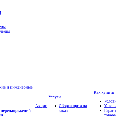
И
еры
ачения
ские и инженерные
Как купить
Услуги
Услов
Акции
Сборка щита на
Услови
т перенапряжений
заказ
Гарант
ии
товара