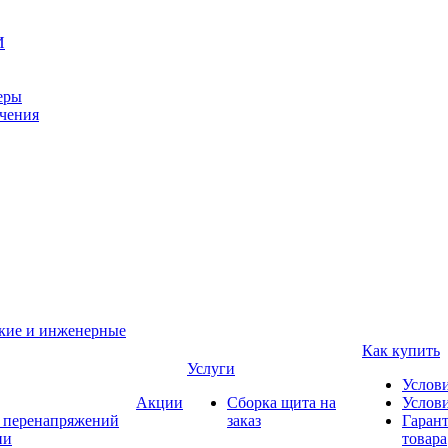
И
еры
ачения
ские и инженерные
Как купить
Услуги
Услов
Акции
Сборка щита на
Услови
т перенапряжений
заказ
Гарант
ии
товара