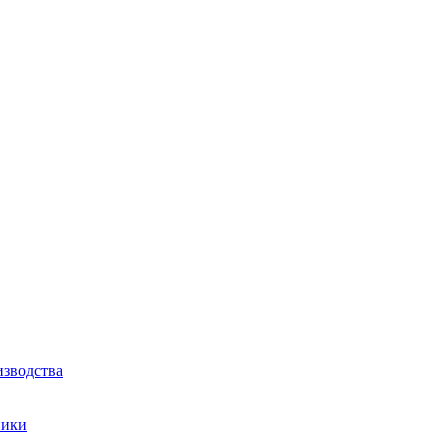
зводства
ники