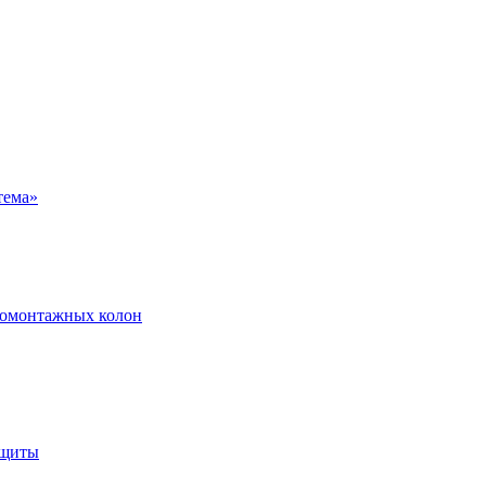
ромонтажных колон
ащиты