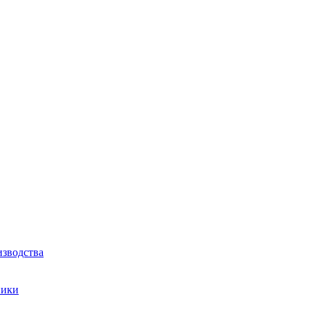
зводства
ники