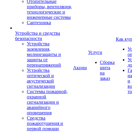
Отопительные
приборы, вентиляция,
технологические и
инженерные системы
Сантехника
Устройства и средства
безопасности
Как куп
Устройства
заземления,
У
Услуги
молниезащиты и
о
защиты от
У
Сборка
перенапряжений
д
Акции
щита
Устройства
Г
на
оптической и
на
заказ
акустической
и
сигнализации
во
Системы пожарной,
то
охранной
сигнализации и
аварийного
оповещения
Средства
пожаротушения и
первой помощи