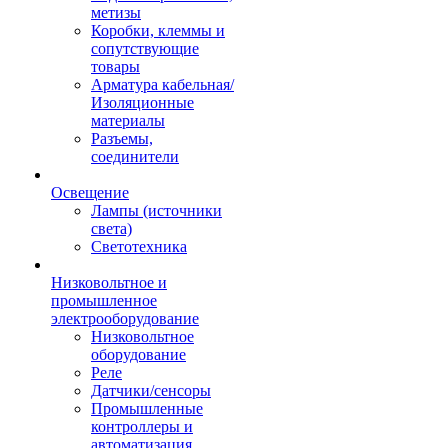
метизы
Коробки, клеммы и
сопутствующие
товары
Арматура кабельная/
Изоляционные
материалы
Разъемы,
соединители
Освещение
Лампы (источники
света)
Светотехника
Низковольтное и
промышленное
электрооборудование
Низковольтное
оборудование
Реле
Датчики/сенсоры
Промышленные
контроллеры и
автоматизация