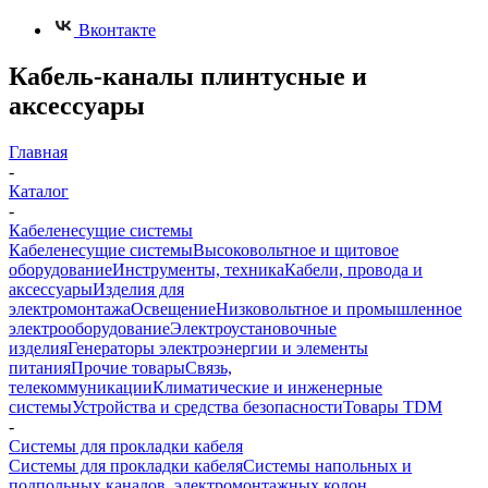
Вконтакте
Кабель-каналы плинтусные и
аксессуары
Главная
-
Каталог
-
Кабеленесущие системы
Кабеленесущие системы
Высоковольтное и щитовое
оборудование
Инструменты, техника
Кабели, провода и
аксессуары
Изделия для
электромонтажа
Освещение
Низковольтное и промышленное
электрооборудование
Электроустановочные
изделия
Генераторы электроэнергии и элементы
питания
Прочие товары
Связь,
телекоммуникации
Климатические и инженерные
системы
Устройства и средства безопасности
Товары TDM
-
Системы для прокладки кабеля
Системы для прокладки кабеля
Системы напольных и
подпольных каналов, электромонтажных колон