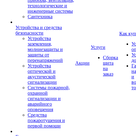
приборы, вентиляция,
технологические и
инженерные системы
Сантехника
Устройства и средства
безопасности
Как куп
Устройства
заземления,
У
Услуги
молниезащиты и
о
защиты от
У
Сборка
перенапряжений
д
Акции
щита
Устройства
Г
на
оптической и
на
заказ
акустической
и
сигнализации
во
Системы пожарной,
то
охранной
сигнализации и
аварийного
оповещения
Средства
пожаротушения и
первой помощи