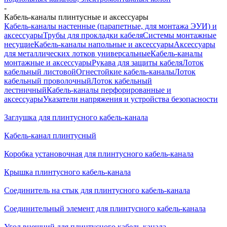
-
Кабель-каналы плинтусные и аксессуары
Кабель-каналы настенные (парапетные, для монтажа ЭУИ) и
аксессуары
Трубы для прокладки кабеля
Системы монтажные
несущие
Кабель-каналы напольные и аксессуары
Аксессуары
для металлических лотков универсальные
Кабель-каналы
монтажные и аксессуары
Рукава для защиты кабеля
Лоток
кабельный листовой
Огнестойкие кабель-каналы
Лоток
кабельный проволочный
Лоток кабельный
лестничный
Кабель-каналы перфорированные и
аксессуары
Указатели напряжения и устройства безопасности
Заглушка для плинтусного кабель-канала
Кабель-канал плинтусный
Коробка установочная для плинтусного кабель-канала
Крышка плинтусного кабель-канала
Соединитель на стык для плинтусного кабель-канала
Соединительный элемент для плинтусного кабель-канала
Угол внешний для плинтусного кабель-канала