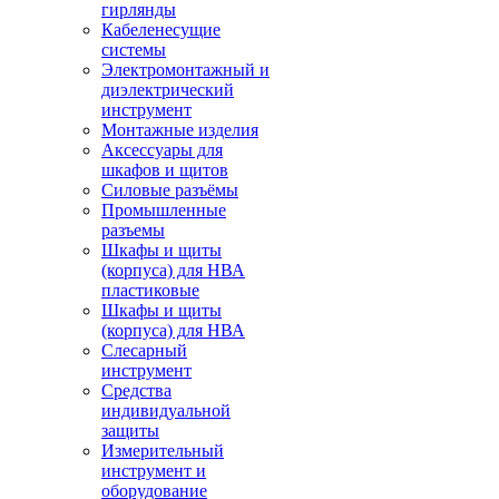
гирлянды
Кабеленесущие
системы
Электромонтажный и
диэлектрический
инструмент
Монтажные изделия
Аксессуары для
шкафов и щитов
Силовые разъёмы
Промышленные
разъемы
Шкафы и щиты
(корпуса) для НВА
пластиковые
Шкафы и щиты
(корпуса) для НВА
Слесарный
инструмент
Средства
индивидуальной
защиты
Измерительный
инструмент и
оборудование