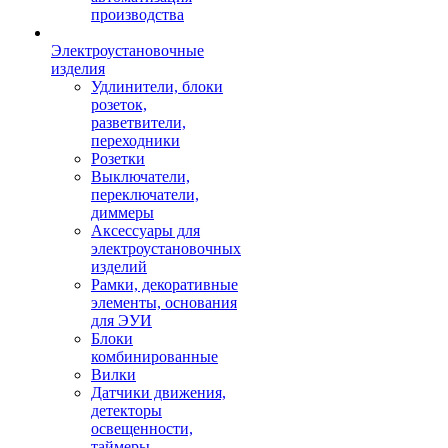
производства
Электроустановочные
изделия
Удлинители, блоки
розеток,
разветвители,
переходники
Розетки
Выключатели,
переключатели,
диммеры
Аксессуары для
электроустановочных
изделий
Рамки, декоративные
элементы, основания
для ЭУИ
Блоки
комбинированные
Вилки
Датчики движения,
детекторы
освещенности,
таймеры