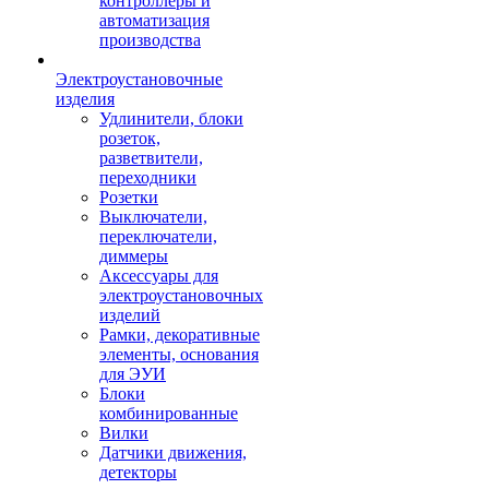
контроллеры и
автоматизация
производства
Электроустановочные
изделия
Удлинители, блоки
розеток,
разветвители,
переходники
Розетки
Выключатели,
переключатели,
диммеры
Аксессуары для
электроустановочных
изделий
Рамки, декоративные
элементы, основания
для ЭУИ
Блоки
комбинированные
Вилки
Датчики движения,
детекторы