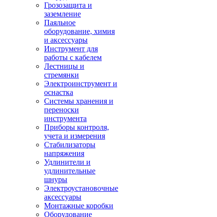
Грозозащита и
заземление
Паяльное
оборудование, химия
и аксессуары
Инструмент для
работы с кабелем
Лестницы и
стремянки
Электроинструмент и
оснастка
Системы хранения и
переноски
инструмента
Приборы контроля,
учета и измерения
Стабилизаторы
напряжения
Удлинители и
удлинительные
шнуры
Электроустановочные
аксессуары
Монтажные коробки
Оборудование