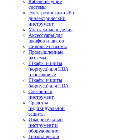
Кабеленесущие
системы
Электромонтажный и
диэлектрический
инструмент
Монтажные изделия
Аксессуары для
шкафов и щитов
Силовые разъёмы
Промышленные
разъемы
Шкафы и щиты
(корпуса) для НВА
пластиковые
Шкафы и щиты
(корпуса) для НВА
Слесарный
инструмент
Средства
индивидуальной
защиты
Измерительный
инструмент и
оборудование
Грозозащита и