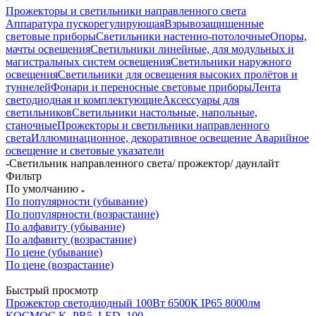
Прожекторы и светильники направленного света
Аппаратура пускорегулирующая
Взрывозащищенные
световые приборы
Светильники настенно-потолочные
Опоры,
мачты освещения
Светильники линейные, для модульных и
магистральных систем освещения
Светильники наружного
освещения
Светильники для освещения высоких пролётов и
туннелей
Фонари и переносные световые приборы
Лента
светодиодная и комплектующие
Аксессуары для
светильников
Светильники настольные, напольные,
станочные
Прожекторы и светильники направленного
света
Иллюминационное, декоративное освещение
Аварийное
освещение и световые указатели
-
Светильник направленного света/ прожектор/ даунлайт
Фильтр
По умолчанию
По популярности (убывание)
По популярности (возрастание)
По алфавиту (убывание)
По алфавиту (возрастание)
По цене (убывание)
По цене (возрастание)
Быстрый просмотр
Прожектор светодиодный 100Вт 6500К IP65 8000лм
КОСМОС K_PR5_LED_100