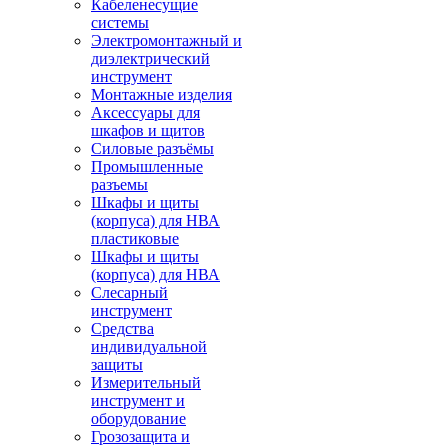
Кабеленесущие
системы
Электромонтажный и
диэлектрический
инструмент
Монтажные изделия
Аксессуары для
шкафов и щитов
Силовые разъёмы
Промышленные
разъемы
Шкафы и щиты
(корпуса) для НВА
пластиковые
Шкафы и щиты
(корпуса) для НВА
Слесарный
инструмент
Средства
индивидуальной
защиты
Измерительный
инструмент и
оборудование
Грозозащита и