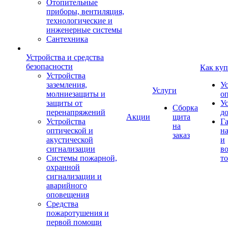
Отопительные
приборы, вентиляция,
технологические и
инженерные системы
Сантехника
Устройства и средства
безопасности
Как куп
Устройства
заземления,
У
Услуги
молниезащиты и
о
защиты от
У
Сборка
перенапряжений
д
Акции
щита
Устройства
Г
на
оптической и
на
заказ
акустической
и
сигнализации
во
Системы пожарной,
то
охранной
сигнализации и
аварийного
оповещения
Средства
пожаротушения и
первой помощи