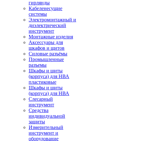
гирлянды
Кабеленесущие
системы
Электромонтажный и
диэлектрический
инструмент
Монтажные изделия
Аксессуары для
шкафов и щитов
Силовые разъёмы
Промышленные
разъемы
Шкафы и щиты
(корпуса) для НВА
пластиковые
Шкафы и щиты
(корпуса) для НВА
Слесарный
инструмент
Средства
индивидуальной
защиты
Измерительный
инструмент и
оборудование