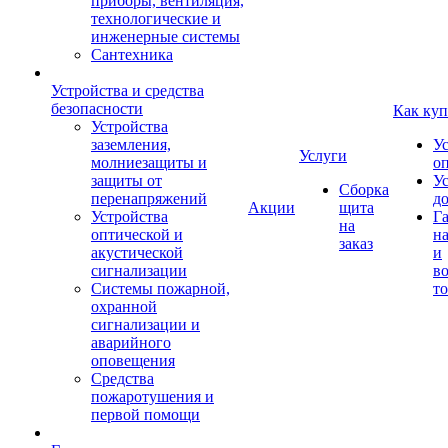
приборы, вентиляция,
технологические и
инженерные системы
Сантехника
Устройства и средства
безопасности
Как куп
Устройства
заземления,
У
Услуги
молниезащиты и
о
защиты от
У
Сборка
перенапряжений
д
Акции
щита
Устройства
Г
на
оптической и
на
заказ
акустической
и
сигнализации
во
Системы пожарной,
то
охранной
сигнализации и
аварийного
оповещения
Средства
пожаротушения и
первой помощи