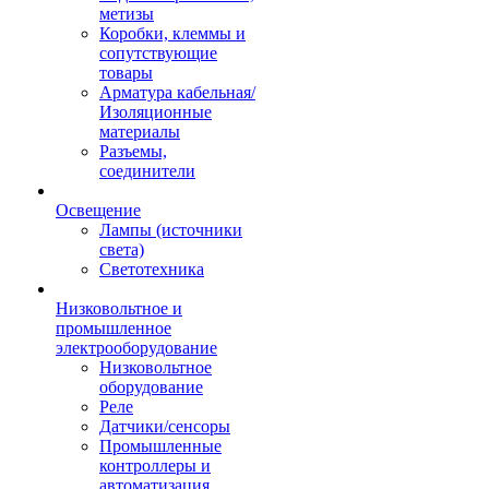
метизы
Коробки, клеммы и
сопутствующие
товары
Арматура кабельная/
Изоляционные
материалы
Разъемы,
соединители
Освещение
Лампы (источники
света)
Светотехника
Низковольтное и
промышленное
электрооборудование
Низковольтное
оборудование
Реле
Датчики/сенсоры
Промышленные
контроллеры и
автоматизация