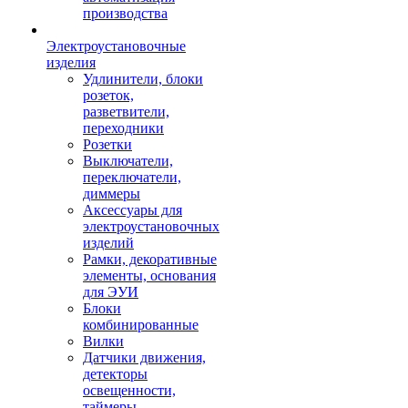
производства
Электроустановочные
изделия
Удлинители, блоки
розеток,
разветвители,
переходники
Розетки
Выключатели,
переключатели,
диммеры
Аксессуары для
электроустановочных
изделий
Рамки, декоративные
элементы, основания
для ЭУИ
Блоки
комбинированные
Вилки
Датчики движения,
детекторы
освещенности,
таймеры