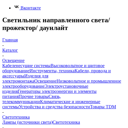
Вконтакте
Светильник направленного света/
прожектор/ даунлайт
Главная
-
Каталог
-
Освещение
Кабеленесущие системы
Высоковольтное и щитовое
оборудование
Инструменты, техника
Кабели, провода и
аксессуары
Изделия для
электромонтажа
Освещение
Низковольтное и промышленное
электрооборудование
Электроустановочные
изделия
Генераторы электроэнергии и элементы
питания
Прочие товары
Связь,
телекоммуникации
Климатические и инженерные
системы
Устройства и средства безопасности
Товары TDM
-
Светотехника
Лампы (источники света)
Светотехника
-