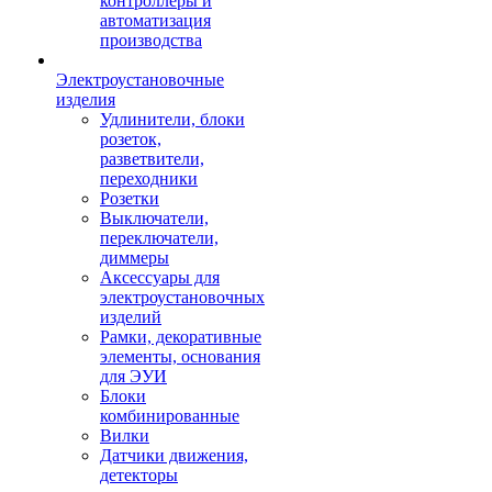
контроллеры и
автоматизация
производства
Электроустановочные
изделия
Удлинители, блоки
розеток,
разветвители,
переходники
Розетки
Выключатели,
переключатели,
диммеры
Аксессуары для
электроустановочных
изделий
Рамки, декоративные
элементы, основания
для ЭУИ
Блоки
комбинированные
Вилки
Датчики движения,
детекторы