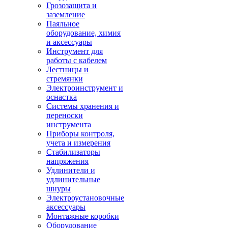
Грозозащита и
заземление
Паяльное
оборудование, химия
и аксессуары
Инструмент для
работы с кабелем
Лестницы и
стремянки
Электроинструмент и
оснастка
Системы хранения и
переноски
инструмента
Приборы контроля,
учета и измерения
Стабилизаторы
напряжения
Удлинители и
удлинительные
шнуры
Электроустановочные
аксессуары
Монтажные коробки
Оборудование