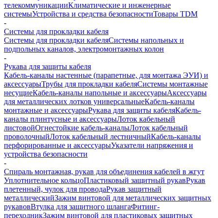
телекоммуникации
Климатические и инженерные
системы
Устройства и средства безопасности
Товары TDM
-
Системы для прокладки кабеля
Системы для прокладки кабеля
Системы напольных и
подпольных каналов, электромонтажных колон
-
Рукава для защиты кабеля
Кабель-каналы настенные (парапетные, для монтажа ЭУИ) и
аксессуары
Трубы для прокладки кабеля
Системы монтажные
несущие
Кабель-каналы напольные и аксессуары
Аксессуары
для металлических лотков универсальные
Кабель-каналы
монтажные и аксессуары
Рукава для защиты кабеля
Кабель-
каналы плинтусные и аксессуары
Лоток кабельный
листовой
Огнестойкие кабель-каналы
Лоток кабельный
проволочный
Лоток кабельный лестничный
Кабель-каналы
перфорированные и аксессуары
Указатели напряжения и
устройства безопасности
-
Спираль монтажная, рукав для объединения кабелей в жгут
Уплотнительное кольцо
Пластиковый защитный рукав
Рукав
плетенный, чулок для провода
Рукав защитный
металлический
Зажим винтовой для металлических защитных
рукавов
Втулка для защитного шланга
Фитинг-
переходник
Зажим винтовой для пластиковых защитных