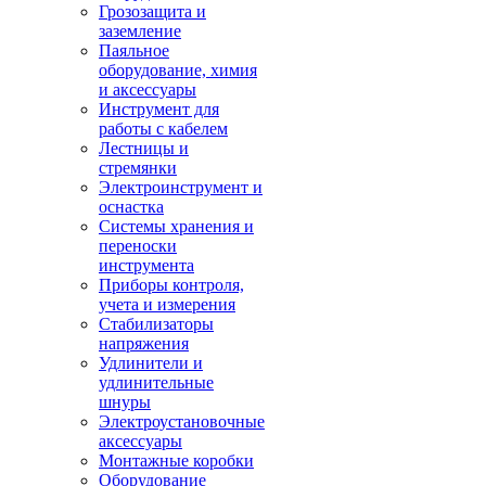
Грозозащита и
заземление
Паяльное
оборудование, химия
и аксессуары
Инструмент для
работы с кабелем
Лестницы и
стремянки
Электроинструмент и
оснастка
Системы хранения и
переноски
инструмента
Приборы контроля,
учета и измерения
Стабилизаторы
напряжения
Удлинители и
удлинительные
шнуры
Электроустановочные
аксессуары
Монтажные коробки
Оборудование