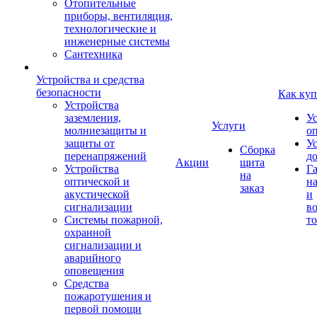
Отопительные
приборы, вентиляция,
технологические и
инженерные системы
Сантехника
Устройства и средства
безопасности
Как куп
Устройства
заземления,
У
Услуги
молниезащиты и
о
защиты от
У
Сборка
перенапряжений
д
Акции
щита
Устройства
Г
на
оптической и
на
заказ
акустической
и
сигнализации
во
Системы пожарной,
то
охранной
сигнализации и
аварийного
оповещения
Средства
пожаротушения и
первой помощи