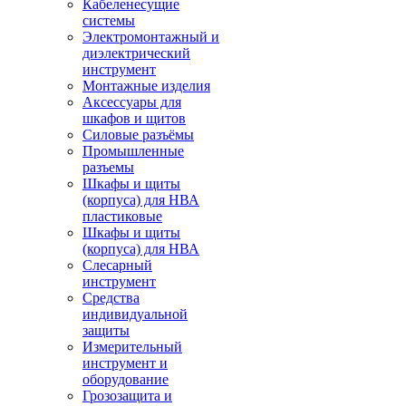
Кабеленесущие
системы
Электромонтажный и
диэлектрический
инструмент
Монтажные изделия
Аксессуары для
шкафов и щитов
Силовые разъёмы
Промышленные
разъемы
Шкафы и щиты
(корпуса) для НВА
пластиковые
Шкафы и щиты
(корпуса) для НВА
Слесарный
инструмент
Средства
индивидуальной
защиты
Измерительный
инструмент и
оборудование
Грозозащита и