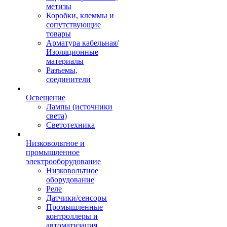
метизы
Коробки, клеммы и
сопутствующие
товары
Арматура кабельная/
Изоляционные
материалы
Разъемы,
соединители
Освещение
Лампы (источники
света)
Светотехника
Низковольтное и
промышленное
электрооборудование
Низковольтное
оборудование
Реле
Датчики/сенсоры
Промышленные
контроллеры и
автоматизация