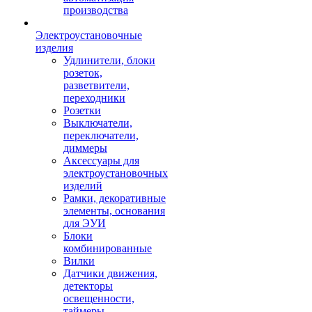
производства
Электроустановочные
изделия
Удлинители, блоки
розеток,
разветвители,
переходники
Розетки
Выключатели,
переключатели,
диммеры
Аксессуары для
электроустановочных
изделий
Рамки, декоративные
элементы, основания
для ЭУИ
Блоки
комбинированные
Вилки
Датчики движения,
детекторы
освещенности,
таймеры