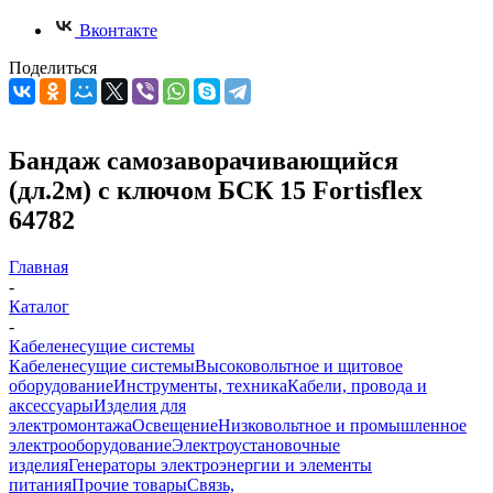
Вконтакте
Поделиться
Бандаж самозаворачивающийся
(дл.2м) с ключом БСК 15 Fortisflex
64782
Главная
-
Каталог
-
Кабеленесущие системы
Кабеленесущие системы
Высоковольтное и щитовое
оборудование
Инструменты, техника
Кабели, провода и
аксессуары
Изделия для
электромонтажа
Освещение
Низковольтное и промышленное
электрооборудование
Электроустановочные
изделия
Генераторы электроэнергии и элементы
питания
Прочие товары
Связь,