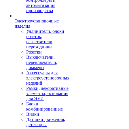
контроллеры и
автоматизация
производства
Электроустановочные
изделия
Удлинители, блоки
розеток,
разветвители,
переходники
Розетки
Выключатели,
переключатели,
диммеры
Аксессуары для
электроустановочных
изделий
Рамки, декоративные
элементы, основания
для ЭУИ
Блоки
комбинированные
Вилки
Датчики движения,
детекторы