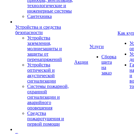
приборы, вентиляция,
технологические и
инженерные системы
Сантехника
Устройства и средства
безопасности
Как куп
Устройства
заземления,
У
Услуги
молниезащиты и
о
защиты от
У
Сборка
перенапряжений
д
Акции
щита
Устройства
Г
на
оптической и
на
заказ
акустической
и
сигнализации
во
Системы пожарной,
то
охранной
сигнализации и
аварийного
оповещения
Средства
пожаротушения и
первой помощи