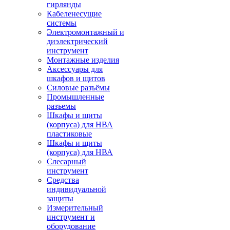
гирлянды
Кабеленесущие
системы
Электромонтажный и
диэлектрический
инструмент
Монтажные изделия
Аксессуары для
шкафов и щитов
Силовые разъёмы
Промышленные
разъемы
Шкафы и щиты
(корпуса) для НВА
пластиковые
Шкафы и щиты
(корпуса) для НВА
Слесарный
инструмент
Средства
индивидуальной
защиты
Измерительный
инструмент и
оборудование