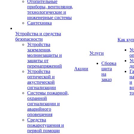
Отопительные
приборы, вентиляция,
технологические и
инженерные системы
Сантехника
Устройства и средства
безопасности
Как куп
Устройства
заземления,
У
Услуги
молниезащиты и
о
защиты от
У
Сборка
перенапряжений
д
Акции
щита
Устройства
Г
на
оптической и
на
заказ
акустической
и
сигнализации
во
Системы пожарной,
то
охранной
сигнализации и
аварийного
оповещения
Средства
пожаротушения и
первой помощи