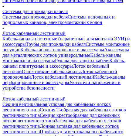
системы
Устройства и средства безопасности
Товары TDM
-
Системы для прокладки кабеля
Системы для прокладки кабеля
Системы напольных и
подпольных каналов, электромонтажных колон
-
Лоток кабельный лестничный
Кабель-каналы настенные (парапетные, для монтажа ЭУИ) и
аксессуары
Трубы для прокладки кабеля
Системы монтажные
несущие
Кабель-каналы напольные и аксессуары
Аксессуары
для металлических лотков универсальные
Кабель-каналы
монтажные и аксессуары
Рукава для защиты кабеля
Кабель-
каналы плинтусные и аксессуары
Лоток кабельный
листовой
Огнестойкие кабель-каналы
Лоток кабельный
проволочный
Лоток кабельный лестничный
Кабель-каналы
перфорированные и аксессуары
Указатели напряжения и
устройства безопасности
-
Лоток кабельный лестничный
Секция вертикальная угловая для кабельных лотков
лестничного типа
Секция Т-образная для кабельных лотков
лестничного типа
Секция крестообразная для кабельных
лотков лестничного типа
Заглушка для кабельных лотков
лестничного типа
Донная вставка для кабельных лотков
лестничного типа
Профиль для вертикального кабельного