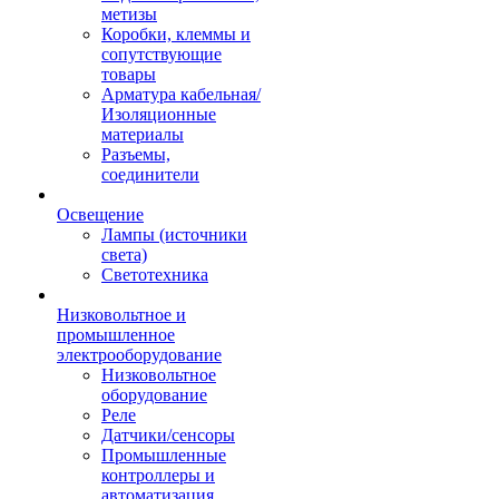
метизы
Коробки, клеммы и
сопутствующие
товары
Арматура кабельная/
Изоляционные
материалы
Разъемы,
соединители
Освещение
Лампы (источники
света)
Светотехника
Низковольтное и
промышленное
электрооборудование
Низковольтное
оборудование
Реле
Датчики/сенсоры
Промышленные
контроллеры и
автоматизация