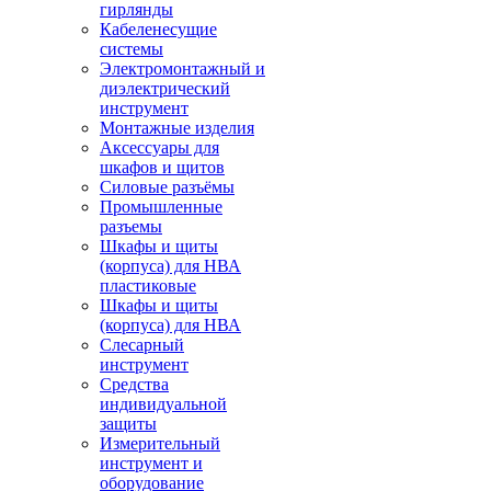
гирлянды
Кабеленесущие
системы
Электромонтажный и
диэлектрический
инструмент
Монтажные изделия
Аксессуары для
шкафов и щитов
Силовые разъёмы
Промышленные
разъемы
Шкафы и щиты
(корпуса) для НВА
пластиковые
Шкафы и щиты
(корпуса) для НВА
Слесарный
инструмент
Средства
индивидуальной
защиты
Измерительный
инструмент и
оборудование