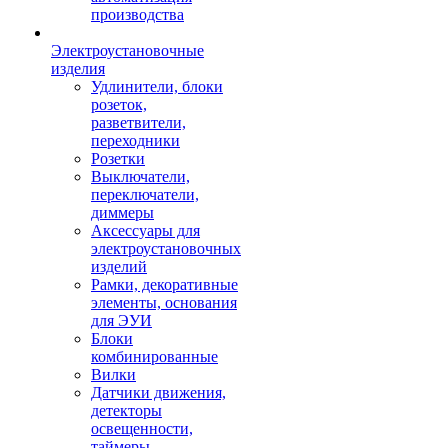
производства
Электроустановочные
изделия
Удлинители, блоки
розеток,
разветвители,
переходники
Розетки
Выключатели,
переключатели,
диммеры
Аксессуары для
электроустановочных
изделий
Рамки, декоративные
элементы, основания
для ЭУИ
Блоки
комбинированные
Вилки
Датчики движения,
детекторы
освещенности,
таймеры