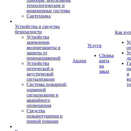
приборы, вентиляция,
технологические и
инженерные системы
Сантехника
Устройства и средства
безопасности
Как куп
Устройства
заземления,
У
Услуги
молниезащиты и
о
защиты от
У
Сборка
перенапряжений
д
Акции
щита
Устройства
Г
на
оптической и
на
заказ
акустической
и
сигнализации
во
Системы пожарной,
то
охранной
сигнализации и
аварийного
оповещения
Средства
пожаротушения и
первой помощи