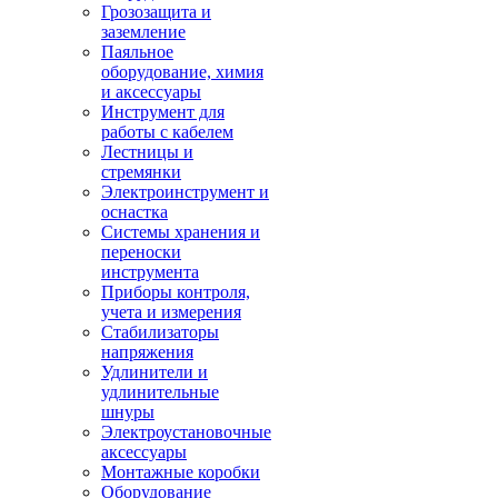
Грозозащита и
заземление
Паяльное
оборудование, химия
и аксессуары
Инструмент для
работы с кабелем
Лестницы и
стремянки
Электроинструмент и
оснастка
Системы хранения и
переноски
инструмента
Приборы контроля,
учета и измерения
Стабилизаторы
напряжения
Удлинители и
удлинительные
шнуры
Электроустановочные
аксессуары
Монтажные коробки
Оборудование