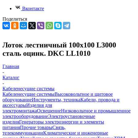
Вконтакте
Поделиться
Лоток лестничный 100х100 L3000
сталь оцинк. DKC LL1010
Главная
-
Каталог
-
Кабеленесущие системы
Кабеленесущие системы
Высоковольтное и щитовое
оборудование
Инструменты, техника
Кабели, провода и
аксессуары
Изделия для
электромонтажа
Освещение
Низковольтное и промышленное
электрооборудование
Электроустановочные
изделия
Генераторы электроэнергии и элементы
питания
Прочие товары
Связь,
телекоммуникации
Климатические и инженерные