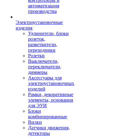
контроллеры и
автоматизация
производства
Электроустановочные
изделия
Удлинители, блоки
розеток,
разветвители,
переходники
Розетки
Выключатели,
переключатели,
диммеры
Аксессуары для
электроустановочных
изделий
Рамки, декоративные
элементы, основания
для ЭУИ
Блоки
комбинированные
Вилки
Датчики движения,
детекторы