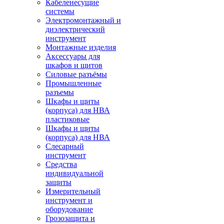
Кабеленесущие
системы
Электромонтажный и
диэлектрический
инструмент
Монтажные изделия
Аксессуары для
шкафов и щитов
Силовые разъёмы
Промышленные
разъемы
Шкафы и щиты
(корпуса) для НВА
пластиковые
Шкафы и щиты
(корпуса) для НВА
Слесарный
инструмент
Средства
индивидуальной
защиты
Измерительный
инструмент и
оборудование
Грозозащита и