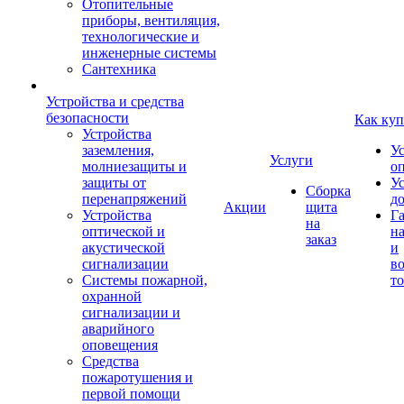
Отопительные
приборы, вентиляция,
технологические и
инженерные системы
Сантехника
Устройства и средства
безопасности
Как куп
Устройства
заземления,
У
Услуги
молниезащиты и
о
защиты от
У
Сборка
перенапряжений
д
Акции
щита
Устройства
Г
на
оптической и
на
заказ
акустической
и
сигнализации
во
Системы пожарной,
то
охранной
сигнализации и
аварийного
оповещения
Средства
пожаротушения и
первой помощи