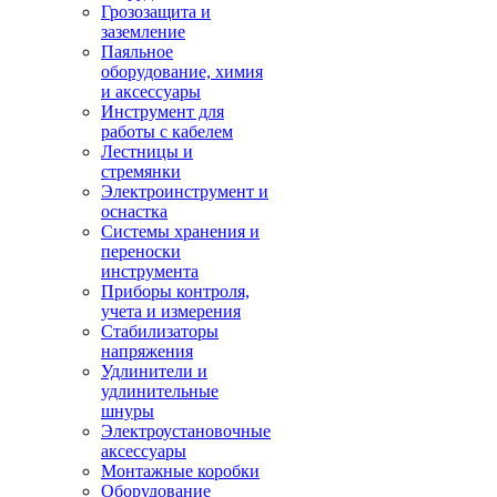
Грозозащита и
заземление
Паяльное
оборудование, химия
и аксессуары
Инструмент для
работы с кабелем
Лестницы и
стремянки
Электроинструмент и
оснастка
Системы хранения и
переноски
инструмента
Приборы контроля,
учета и измерения
Стабилизаторы
напряжения
Удлинители и
удлинительные
шнуры
Электроустановочные
аксессуары
Монтажные коробки
Оборудование