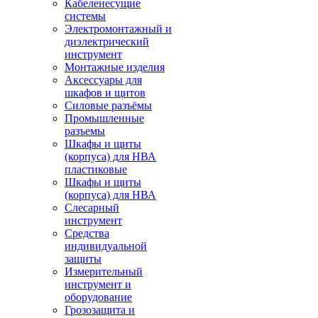
Кабеленесущие
системы
Электромонтажный и
диэлектрический
инструмент
Монтажные изделия
Аксессуары для
шкафов и щитов
Силовые разъёмы
Промышленные
разъемы
Шкафы и щиты
(корпуса) для НВА
пластиковые
Шкафы и щиты
(корпуса) для НВА
Слесарный
инструмент
Средства
индивидуальной
защиты
Измерительный
инструмент и
оборудование
Грозозащита и