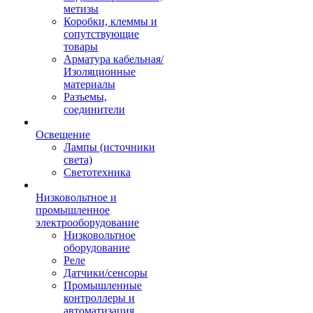
метизы
Коробки, клеммы и
сопутствующие
товары
Арматура кабельная/
Изоляционные
материалы
Разъемы,
соединители
Освещение
Лампы (источники
света)
Светотехника
Низковольтное и
промышленное
электрооборудование
Низковольтное
оборудование
Реле
Датчики/сенсоры
Промышленные
контроллеры и
автоматизация