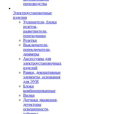
производства
Электроустановочные
изделия
Удлинители, блоки
розеток,
разветвители,
переходники
Розетки
Выключатели,
переключатели,
диммеры
Аксессуары для
электроустановочных
изделий
Рамки, декоративные
элементы, основания
для ЭУИ
Блоки
комбинированные
Вилки
Датчики движения,
детекторы
освещенности,
таймеры