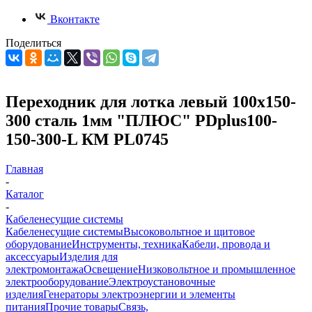
Вконтакте
Поделиться
Переходник для лотка левый 100х150-
300 сталь 1мм "ПЛЮС" PDplus100-
150-300-L КМ PL0745
Главная
-
Каталог
-
Кабеленесущие системы
Кабеленесущие системы
Высоковольтное и щитовое
оборудование
Инструменты, техника
Кабели, провода и
аксессуары
Изделия для
электромонтажа
Освещение
Низковольтное и промышленное
электрооборудование
Электроустановочные
изделия
Генераторы электроэнергии и элементы
питания
Прочие товары
Связь,