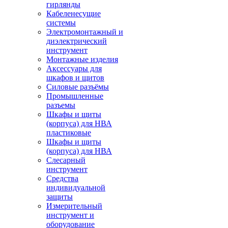
гирлянды
Кабеленесущие
системы
Электромонтажный и
диэлектрический
инструмент
Монтажные изделия
Аксессуары для
шкафов и щитов
Силовые разъёмы
Промышленные
разъемы
Шкафы и щиты
(корпуса) для НВА
пластиковые
Шкафы и щиты
(корпуса) для НВА
Слесарный
инструмент
Средства
индивидуальной
защиты
Измерительный
инструмент и
оборудование