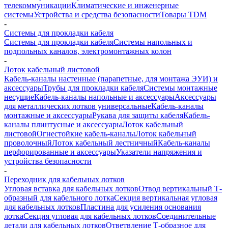
телекоммуникации
Климатические и инженерные
системы
Устройства и средства безопасности
Товары TDM
-
Системы для прокладки кабеля
Системы для прокладки кабеля
Системы напольных и
подпольных каналов, электромонтажных колон
-
Лоток кабельный листовой
Кабель-каналы настенные (парапетные, для монтажа ЭУИ) и
аксессуары
Трубы для прокладки кабеля
Системы монтажные
несущие
Кабель-каналы напольные и аксессуары
Аксессуары
для металлических лотков универсальные
Кабель-каналы
монтажные и аксессуары
Рукава для защиты кабеля
Кабель-
каналы плинтусные и аксессуары
Лоток кабельный
листовой
Огнестойкие кабель-каналы
Лоток кабельный
проволочный
Лоток кабельный лестничный
Кабель-каналы
перфорированные и аксессуары
Указатели напряжения и
устройства безопасности
-
Переходник для кабельных лотков
Угловая вставка для кабельных лотков
Отвод вертикальный Т-
образный для кабельного лотка
Секция вертикальная угловая
для кабельных лотков
Пластина для усиления основания
лотка
Секция угловая для кабельных лотков
Соединительные
детали для кабельных лотков
Ответвление Т-образное для