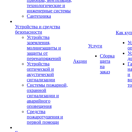
приборы, вентиляция,
технологические и
инженерные системы
Сантехника
Устройства и средства
безопасности
Как куп
Устройства
заземления,
У
Услуги
молниезащиты и
о
защиты от
У
Сборка
перенапряжений
д
Акции
щита
Устройства
Г
на
оптической и
на
заказ
акустической
и
сигнализации
во
Системы пожарной,
то
охранной
сигнализации и
аварийного
оповещения
Средства
пожаротушения и
первой помощи