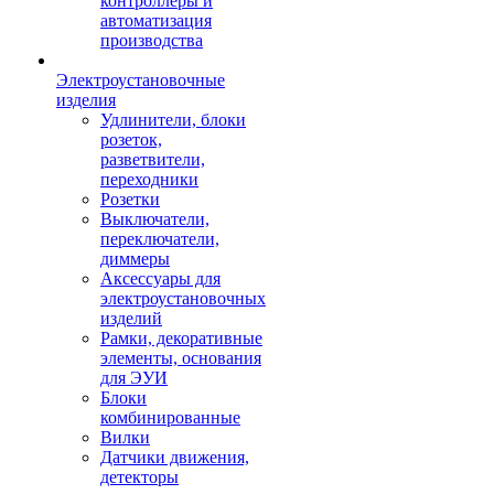
контроллеры и
автоматизация
производства
Электроустановочные
изделия
Удлинители, блоки
розеток,
разветвители,
переходники
Розетки
Выключатели,
переключатели,
диммеры
Аксессуары для
электроустановочных
изделий
Рамки, декоративные
элементы, основания
для ЭУИ
Блоки
комбинированные
Вилки
Датчики движения,
детекторы