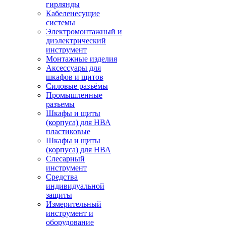
гирлянды
Кабеленесущие
системы
Электромонтажный и
диэлектрический
инструмент
Монтажные изделия
Аксессуары для
шкафов и щитов
Силовые разъёмы
Промышленные
разъемы
Шкафы и щиты
(корпуса) для НВА
пластиковые
Шкафы и щиты
(корпуса) для НВА
Слесарный
инструмент
Средства
индивидуальной
защиты
Измерительный
инструмент и
оборудование