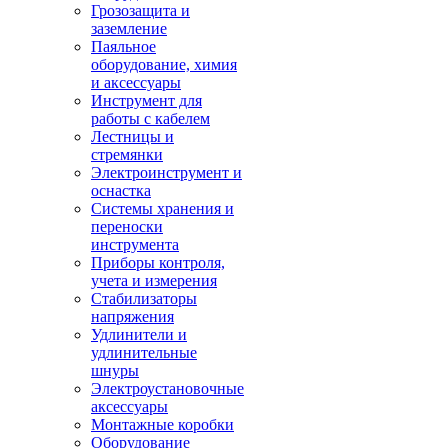
Грозозащита и
заземление
Паяльное
оборудование, химия
и аксессуары
Инструмент для
работы с кабелем
Лестницы и
стремянки
Электроинструмент и
оснастка
Системы хранения и
переноски
инструмента
Приборы контроля,
учета и измерения
Стабилизаторы
напряжения
Удлинители и
удлинительные
шнуры
Электроустановочные
аксессуары
Монтажные коробки
Оборудование