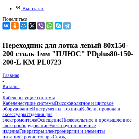
Вконтакте
Поделиться
Переходник для лотка левый 80х150-
200 сталь 1мм "ПЛЮС" PDplus80-150-
200-L КМ PL0723
Главная
-
Каталог
-
Кабеленесущие системы
Кабеленесущие системы
Высоковольтное и щитовое
оборудование
Инструменты, техника
Кабели, провода и
аксессуары
Изделия для
электромонтажа
Освещение
Низковольтное и промышленное
электрооборудование
Электроустановочные
изделия
Генераторы электроэнергии и элементы
питания
Прочие товары
Связь,