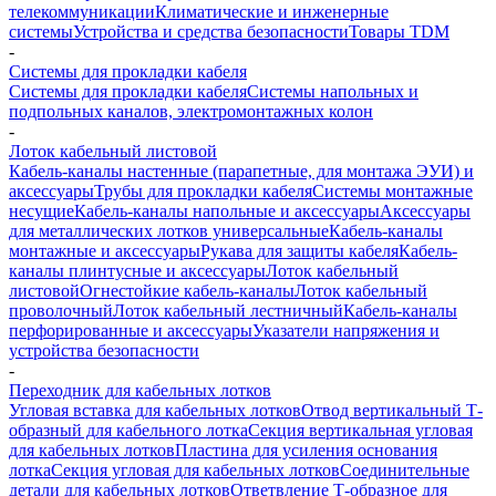
телекоммуникации
Климатические и инженерные
системы
Устройства и средства безопасности
Товары TDM
-
Системы для прокладки кабеля
Системы для прокладки кабеля
Системы напольных и
подпольных каналов, электромонтажных колон
-
Лоток кабельный листовой
Кабель-каналы настенные (парапетные, для монтажа ЭУИ) и
аксессуары
Трубы для прокладки кабеля
Системы монтажные
несущие
Кабель-каналы напольные и аксессуары
Аксессуары
для металлических лотков универсальные
Кабель-каналы
монтажные и аксессуары
Рукава для защиты кабеля
Кабель-
каналы плинтусные и аксессуары
Лоток кабельный
листовой
Огнестойкие кабель-каналы
Лоток кабельный
проволочный
Лоток кабельный лестничный
Кабель-каналы
перфорированные и аксессуары
Указатели напряжения и
устройства безопасности
-
Переходник для кабельных лотков
Угловая вставка для кабельных лотков
Отвод вертикальный Т-
образный для кабельного лотка
Секция вертикальная угловая
для кабельных лотков
Пластина для усиления основания
лотка
Секция угловая для кабельных лотков
Соединительные
детали для кабельных лотков
Ответвление Т-образное для