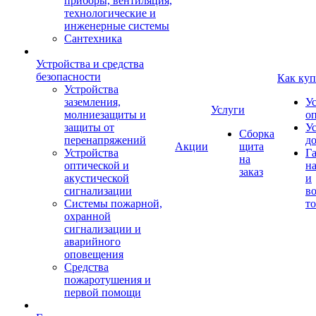
приборы, вентиляция,
технологические и
инженерные системы
Сантехника
Устройства и средства
безопасности
Как куп
Устройства
заземления,
У
Услуги
молниезащиты и
о
защиты от
У
Сборка
перенапряжений
д
Акции
щита
Устройства
Г
на
оптической и
на
заказ
акустической
и
сигнализации
во
Системы пожарной,
то
охранной
сигнализации и
аварийного
оповещения
Средства
пожаротушения и
первой помощи