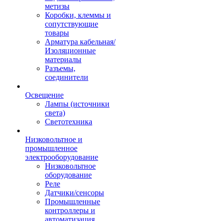
метизы
Коробки, клеммы и
сопутствующие
товары
Арматура кабельная/
Изоляционные
материалы
Разъемы,
соединители
Освещение
Лампы (источники
света)
Светотехника
Низковольтное и
промышленное
электрооборудование
Низковольтное
оборудование
Реле
Датчики/сенсоры
Промышленные
контроллеры и
автоматизация