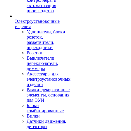
контроллеры и
автоматизация
производства
Электроустановочные
изделия
Удлинители, блоки
розеток,
разветвители,
переходники
Розетки
Выключатели,
переключатели,
диммеры
Аксессуары для
электроустановочных
изделий
Рамки, декоративные
элементы, основания
для ЭУИ
Блоки
комбинированные
Вилки
Датчики движения,
детекторы