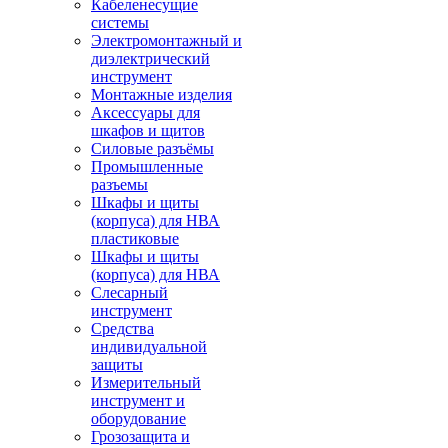
Кабеленесущие
системы
Электромонтажный и
диэлектрический
инструмент
Монтажные изделия
Аксессуары для
шкафов и щитов
Силовые разъёмы
Промышленные
разъемы
Шкафы и щиты
(корпуса) для НВА
пластиковые
Шкафы и щиты
(корпуса) для НВА
Слесарный
инструмент
Средства
индивидуальной
защиты
Измерительный
инструмент и
оборудование
Грозозащита и