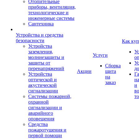
Отопительные
приборы, вентиляция,
технологические и
инженерные системы
Сантехника
Устройства и средства
безопасности
Как куп
Устройства
заземления,
У
Услуги
молниезащиты и
о
защиты от
У
Сборка
перенапряжений
д
Акции
щита
Устройства
Г
на
оптической и
на
заказ
акустической
и
сигнализации
во
Системы пожарной,
то
охранной
сигнализации и
аварийного
оповещения
Средства
пожаротушения и
первой помощи