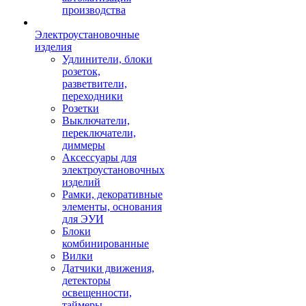
производства
Электроустановочные
изделия
Удлинители, блоки
розеток,
разветвители,
переходники
Розетки
Выключатели,
переключатели,
диммеры
Аксессуары для
электроустановочных
изделий
Рамки, декоративные
элементы, основания
для ЭУИ
Блоки
комбинированные
Вилки
Датчики движения,
детекторы
освещенности,
таймеры