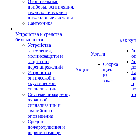
Отопительные
приборы, вентиляция,
технологические и
инженерные системы
Сантехника
Устройства и средства
безопасности
Как куп
Устройства
заземления,
У
Услуги
молниезащиты и
о
защиты от
У
Сборка
перенапряжений
д
Акции
щита
Устройства
Г
на
оптической и
на
заказ
акустической
и
сигнализации
во
Системы пожарной,
то
охранной
сигнализации и
аварийного
оповещения
Средства
пожаротушения и
первой помощи