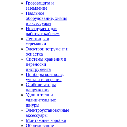
Грозозащита и
заземление
Паяльное
оборудование, химия
и аксессуары
Инструмент для
работы с кабелем
Лестницы и
стремянки
Электроинструмент и
оснастка
Системы хранения и
переноски
инструмента
Приборы контроля,
учета и измерения
Стабилизаторы
напряжения
Удлинители и
удлинительные
шнуры
Электроустановочные
аксессуары
Монтажные коробки
Оборудование