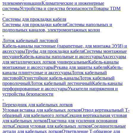
телекоммуникации
Климатические и инженерные
системы
Устройства и средства безопасности
Товары TDM
-
Системы для прокладки кабеля
Системы для прокладки кабеля
Системы напольных и
подпольных каналов, электромонтажных колон
-
Лоток кабельный листовой
Кабель-каналы настенные (парапетные, для монтажа ЭУИ) и
аксессуары
Трубы для прокладки кабеля
Системы монтажные
несущие
Кабель-каналы напольные и аксессуары
Аксессуары
для металлических лотков универсальные
Кабель-каналы
монтажные и аксессуары
Рукава для защиты кабеля
Кабель-
каналы плинтусные и аксессуары
Лоток кабельный
листовой
Огнестойкие кабель-каналы
Лоток кабельный
проволочный
Лоток кабельный лестничный
Кабель-каналы
перфорированные и аксессуары
Указатели напряжения и
устройства безопасности
-
Переходник для кабельных лотков
Угловая вставка для кабельных лотков
Отвод вертикальный Т-
образный для кабельного лотка
Секция вертикальная угловая
для кабельных лотков
Пластина для усиления основания
лотка
Секция угловая для кабельных лотков
Соединительные
детали для кабельных лотков
Ответвление Т-образное для