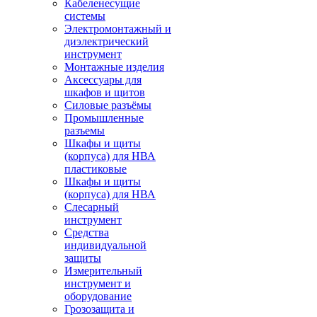
Кабеленесущие
системы
Электромонтажный и
диэлектрический
инструмент
Монтажные изделия
Аксессуары для
шкафов и щитов
Силовые разъёмы
Промышленные
разъемы
Шкафы и щиты
(корпуса) для НВА
пластиковые
Шкафы и щиты
(корпуса) для НВА
Слесарный
инструмент
Средства
индивидуальной
защиты
Измерительный
инструмент и
оборудование
Грозозащита и