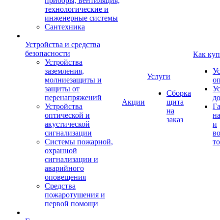
приборы, вентиляция,
технологические и
инженерные системы
Сантехника
Устройства и средства
безопасности
Как куп
Устройства
заземления,
У
Услуги
молниезащиты и
о
защиты от
У
Сборка
перенапряжений
д
Акции
щита
Устройства
Г
на
оптической и
на
заказ
акустической
и
сигнализации
во
Системы пожарной,
то
охранной
сигнализации и
аварийного
оповещения
Средства
пожаротушения и
первой помощи