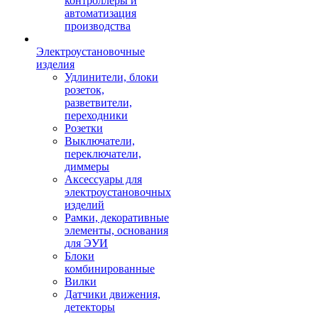
контроллеры и
автоматизация
производства
Электроустановочные
изделия
Удлинители, блоки
розеток,
разветвители,
переходники
Розетки
Выключатели,
переключатели,
диммеры
Аксессуары для
электроустановочных
изделий
Рамки, декоративные
элементы, основания
для ЭУИ
Блоки
комбинированные
Вилки
Датчики движения,
детекторы