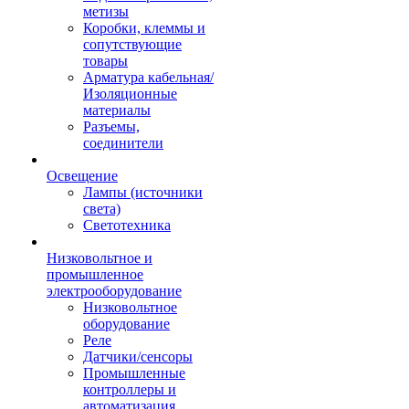
метизы
Коробки, клеммы и
сопутствующие
товары
Арматура кабельная/
Изоляционные
материалы
Разъемы,
соединители
Освещение
Лампы (источники
света)
Светотехника
Низковольтное и
промышленное
электрооборудование
Низковольтное
оборудование
Реле
Датчики/сенсоры
Промышленные
контроллеры и
автоматизация