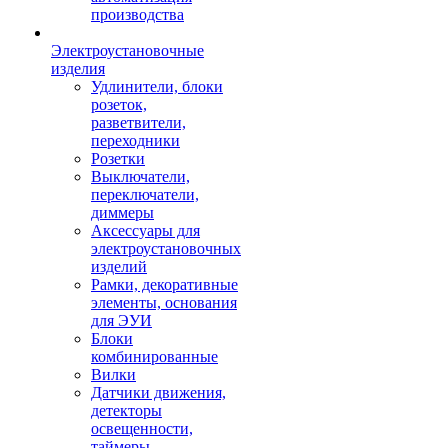
производства
Электроустановочные
изделия
Удлинители, блоки
розеток,
разветвители,
переходники
Розетки
Выключатели,
переключатели,
диммеры
Аксессуары для
электроустановочных
изделий
Рамки, декоративные
элементы, основания
для ЭУИ
Блоки
комбинированные
Вилки
Датчики движения,
детекторы
освещенности,
таймеры