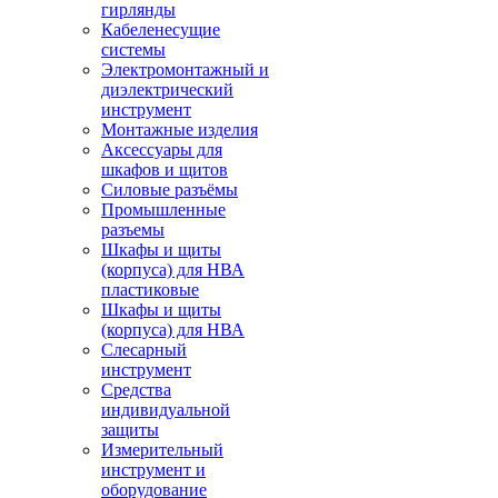
гирлянды
Кабеленесущие
системы
Электромонтажный и
диэлектрический
инструмент
Монтажные изделия
Аксессуары для
шкафов и щитов
Силовые разъёмы
Промышленные
разъемы
Шкафы и щиты
(корпуса) для НВА
пластиковые
Шкафы и щиты
(корпуса) для НВА
Слесарный
инструмент
Средства
индивидуальной
защиты
Измерительный
инструмент и
оборудование