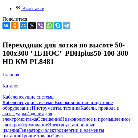
Вконтакте
Поделиться
Переходник для лотка по высоте 50-
100х300 "ПЛЮС" PDHplus50-100-300
HD КМ PL8481
Главная
-
Каталог
-
Кабеленесущие системы
Кабеленесущие системы
Высоковольтное и щитовое
оборудование
Инструменты, техника
Кабели, провода и
аксессуары
Изделия для
электромонтажа
Освещение
Низковольтное и промышленное
электрооборудование
Электроустановочные
изделия
Генераторы электроэнергии и элементы
питания
Прочие товары
Связь,