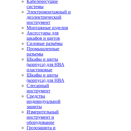
Кабеленесущие
системы
Электромонтажный и
диэлектрический
инструмент
Монтажные изделия
Аксессуары для
шкафов и щитов
Силовые разъёмы
Промышленные
разъемы
Шкафы и щиты
(корпуса) для НВА
пластиковые
Шкафы и щиты
(корпуса) для НВА
Слесарный
инструмент
Средства
индивидуальной
защиты
Измерительный
инструмент и
оборудование
Грозозащита и