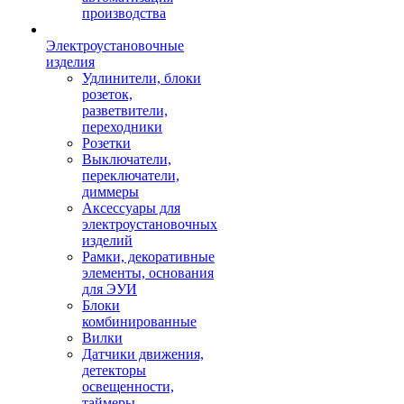
производства
Электроустановочные
изделия
Удлинители, блоки
розеток,
разветвители,
переходники
Розетки
Выключатели,
переключатели,
диммеры
Аксессуары для
электроустановочных
изделий
Рамки, декоративные
элементы, основания
для ЭУИ
Блоки
комбинированные
Вилки
Датчики движения,
детекторы
освещенности,
таймеры