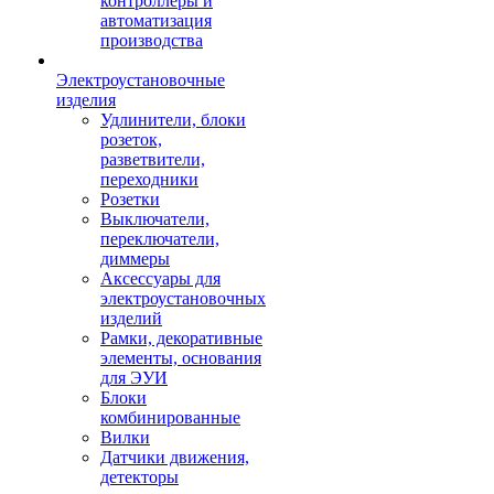
контроллеры и
автоматизация
производства
Электроустановочные
изделия
Удлинители, блоки
розеток,
разветвители,
переходники
Розетки
Выключатели,
переключатели,
диммеры
Аксессуары для
электроустановочных
изделий
Рамки, декоративные
элементы, основания
для ЭУИ
Блоки
комбинированные
Вилки
Датчики движения,
детекторы