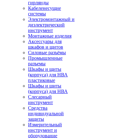
гирлянды
Кабеленесущие
системы
Электромонтажный и
диэлектрический
инструмент
Монтажные изделия
Аксессуары для
шкафов и щитов
Силовые разъёмы
Промышленные
разъемы
Шкафы и щиты
(корпуса) для НВА
пластиковые
Шкафы и щиты
(корпуса) для НВА
Слесарный
инструмент
Средства
индивидуальной
защиты
Измерительный
инструмент и
оборудование