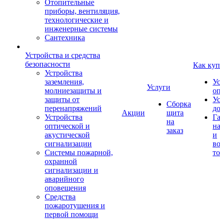
Отопительные
приборы, вентиляция,
технологические и
инженерные системы
Сантехника
Устройства и средства
безопасности
Как куп
Устройства
заземления,
У
Услуги
молниезащиты и
о
защиты от
У
Сборка
перенапряжений
д
Акции
щита
Устройства
Г
на
оптической и
на
заказ
акустической
и
сигнализации
во
Системы пожарной,
то
охранной
сигнализации и
аварийного
оповещения
Средства
пожаротушения и
первой помощи