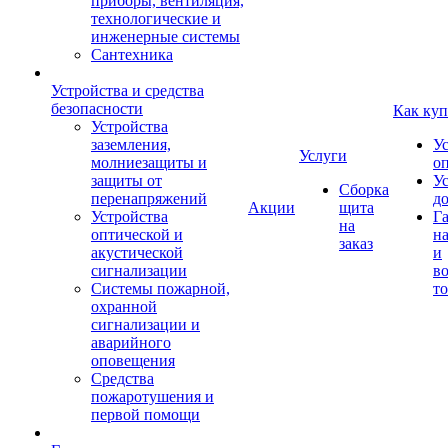
приборы, вентиляция,
технологические и
инженерные системы
Сантехника
Устройства и средства
безопасности
Как куп
Устройства
заземления,
У
Услуги
молниезащиты и
о
защиты от
У
Сборка
перенапряжений
д
Акции
щита
Устройства
Г
на
оптической и
на
заказ
акустической
и
сигнализации
во
Системы пожарной,
то
охранной
сигнализации и
аварийного
оповещения
Средства
пожаротушения и
первой помощи