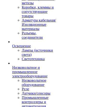
метизы
Коробки, клеммы и
сопутствующие
товары
Арматура кабельная/
Изоляционные
материалы
Разъемы,
соединители
Освещение
Лампы (источники
света)
Светотехника
Низковольтное и
промышленное
электрооборудование
Низковольтное
оборудование
Реле
Датчики/сенсоры
Промышленные
контроллеры и
автоматизация