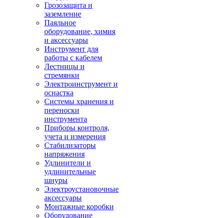
Грозозащита и
заземление
Паяльное
оборудование, химия
и аксессуары
Инструмент для
работы с кабелем
Лестницы и
стремянки
Электроинструмент и
оснастка
Системы хранения и
переноски
инструмента
Приборы контроля,
учета и измерения
Стабилизаторы
напряжения
Удлинители и
удлинительные
шнуры
Электроустановочные
аксессуары
Монтажные коробки
Оборудование