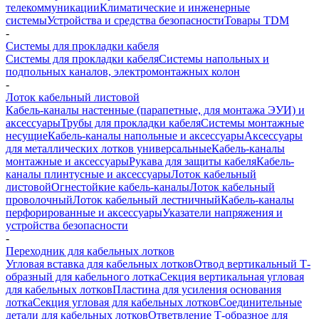
телекоммуникации
Климатические и инженерные
системы
Устройства и средства безопасности
Товары TDM
-
Системы для прокладки кабеля
Системы для прокладки кабеля
Системы напольных и
подпольных каналов, электромонтажных колон
-
Лоток кабельный листовой
Кабель-каналы настенные (парапетные, для монтажа ЭУИ) и
аксессуары
Трубы для прокладки кабеля
Системы монтажные
несущие
Кабель-каналы напольные и аксессуары
Аксессуары
для металлических лотков универсальные
Кабель-каналы
монтажные и аксессуары
Рукава для защиты кабеля
Кабель-
каналы плинтусные и аксессуары
Лоток кабельный
листовой
Огнестойкие кабель-каналы
Лоток кабельный
проволочный
Лоток кабельный лестничный
Кабель-каналы
перфорированные и аксессуары
Указатели напряжения и
устройства безопасности
-
Переходник для кабельных лотков
Угловая вставка для кабельных лотков
Отвод вертикальный Т-
образный для кабельного лотка
Секция вертикальная угловая
для кабельных лотков
Пластина для усиления основания
лотка
Секция угловая для кабельных лотков
Соединительные
детали для кабельных лотков
Ответвление Т-образное для