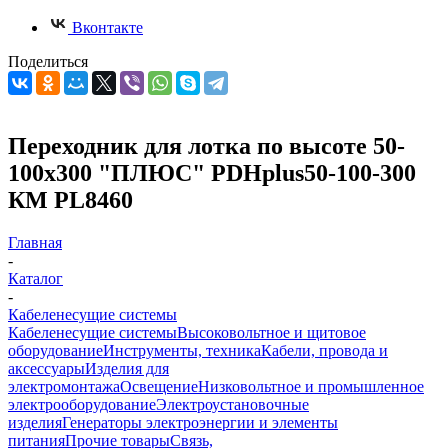
Вконтакте
Поделиться
Переходник для лотка по высоте 50-
100х300 "ПЛЮС" PDHplus50-100-300
КМ PL8460
Главная
-
Каталог
-
Кабеленесущие системы
Кабеленесущие системы
Высоковольтное и щитовое
оборудование
Инструменты, техника
Кабели, провода и
аксессуары
Изделия для
электромонтажа
Освещение
Низковольтное и промышленное
электрооборудование
Электроустановочные
изделия
Генераторы электроэнергии и элементы
питания
Прочие товары
Связь,