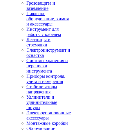
Грозозащита и
заземление
Паяльное
оборудование, химия
и аксессуары
Инструмент для
работы с кабелем
Лестницы и
стремянки
Электроинструмент и
оснастка
Системы хранения и
переноски
инструмента
Приборы контроля,
учета и измерения
Стабилизаторы
напряжения
Удлинители и
удлинительные
шнуры
Электроустановочные
аксессуары
Монтажные коробки
Оборудование