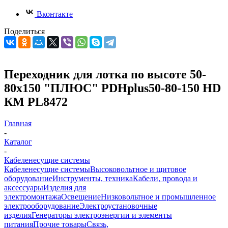
Вконтакте
Поделиться
Переходник для лотка по высоте 50-
80х150 "ПЛЮС" PDHplus50-80-150 HD
КМ PL8472
Главная
-
Каталог
-
Кабеленесущие системы
Кабеленесущие системы
Высоковольтное и щитовое
оборудование
Инструменты, техника
Кабели, провода и
аксессуары
Изделия для
электромонтажа
Освещение
Низковольтное и промышленное
электрооборудование
Электроустановочные
изделия
Генераторы электроэнергии и элементы
питания
Прочие товары
Связь,