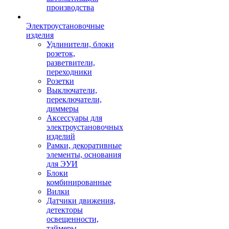
производства
Электроустановочные
изделия
Удлинители, блоки
розеток,
разветвители,
переходники
Розетки
Выключатели,
переключатели,
диммеры
Аксессуары для
электроустановочных
изделий
Рамки, декоративные
элементы, основания
для ЭУИ
Блоки
комбинированные
Вилки
Датчики движения,
детекторы
освещенности,
таймеры