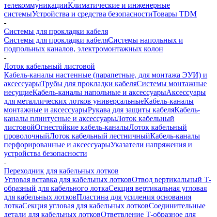
телекоммуникации
Климатические и инженерные
системы
Устройства и средства безопасности
Товары TDM
-
Системы для прокладки кабеля
Системы для прокладки кабеля
Системы напольных и
подпольных каналов, электромонтажных колон
-
Лоток кабельный листовой
Кабель-каналы настенные (парапетные, для монтажа ЭУИ) и
аксессуары
Трубы для прокладки кабеля
Системы монтажные
несущие
Кабель-каналы напольные и аксессуары
Аксессуары
для металлических лотков универсальные
Кабель-каналы
монтажные и аксессуары
Рукава для защиты кабеля
Кабель-
каналы плинтусные и аксессуары
Лоток кабельный
листовой
Огнестойкие кабель-каналы
Лоток кабельный
проволочный
Лоток кабельный лестничный
Кабель-каналы
перфорированные и аксессуары
Указатели напряжения и
устройства безопасности
-
Переходник для кабельных лотков
Угловая вставка для кабельных лотков
Отвод вертикальный Т-
образный для кабельного лотка
Секция вертикальная угловая
для кабельных лотков
Пластина для усиления основания
лотка
Секция угловая для кабельных лотков
Соединительные
детали для кабельных лотков
Ответвление Т-образное для