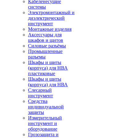
Кабеленесущие
системы
Электромонтажный и
диэлектрический
инструмент
Монтажные изделия
Аксессуары для
шкафов и щитов
Силовые разъёмы
Промышленные
разъемы
Шкафы и щиты
(корпуса) для НВА
пластиковые
Шкафы и щиты
(корпуса) для НВА
Слесарный
инструмент
Средства
индивидуальной
защиты
Измерительный
инструмент и
оборудование
Грозозащита и