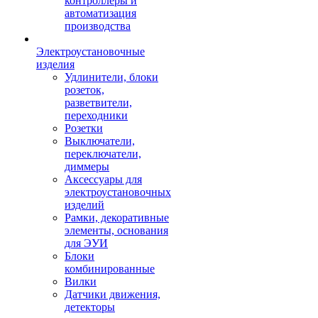
контроллеры и
автоматизация
производства
Электроустановочные
изделия
Удлинители, блоки
розеток,
разветвители,
переходники
Розетки
Выключатели,
переключатели,
диммеры
Аксессуары для
электроустановочных
изделий
Рамки, декоративные
элементы, основания
для ЭУИ
Блоки
комбинированные
Вилки
Датчики движения,
детекторы