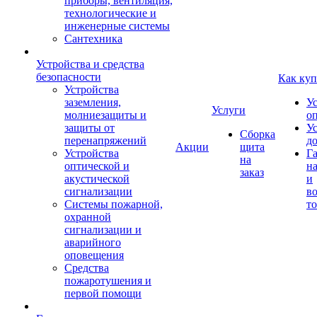
приборы, вентиляция,
технологические и
инженерные системы
Сантехника
Устройства и средства
безопасности
Как куп
Устройства
заземления,
У
Услуги
молниезащиты и
о
защиты от
У
Сборка
перенапряжений
д
Акции
щита
Устройства
Г
на
оптической и
на
заказ
акустической
и
сигнализации
во
Системы пожарной,
то
охранной
сигнализации и
аварийного
оповещения
Средства
пожаротушения и
первой помощи