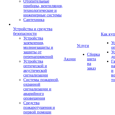
Отопительные
приборы, вентиляция,
технологические и
инженерные системы
Сантехника
Устройства и средства
безопасности
Как куп
Устройства
заземления,
У
Услуги
молниезащиты и
о
защиты от
У
Сборка
перенапряжений
д
Акции
щита
Устройства
Г
на
оптической и
на
заказ
акустической
и
сигнализации
во
Системы пожарной,
то
охранной
сигнализации и
аварийного
оповещения
Средства
пожаротушения и
первой помощи