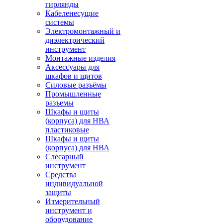
гирлянды
Кабеленесущие
системы
Электромонтажный и
диэлектрический
инструмент
Монтажные изделия
Аксессуары для
шкафов и щитов
Силовые разъёмы
Промышленные
разъемы
Шкафы и щиты
(корпуса) для НВА
пластиковые
Шкафы и щиты
(корпуса) для НВА
Слесарный
инструмент
Средства
индивидуальной
защиты
Измерительный
инструмент и
оборудование