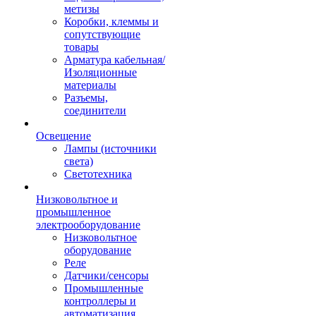
метизы
Коробки, клеммы и
сопутствующие
товары
Арматура кабельная/
Изоляционные
материалы
Разъемы,
соединители
Освещение
Лампы (источники
света)
Светотехника
Низковольтное и
промышленное
электрооборудование
Низковольтное
оборудование
Реле
Датчики/сенсоры
Промышленные
контроллеры и
автоматизация