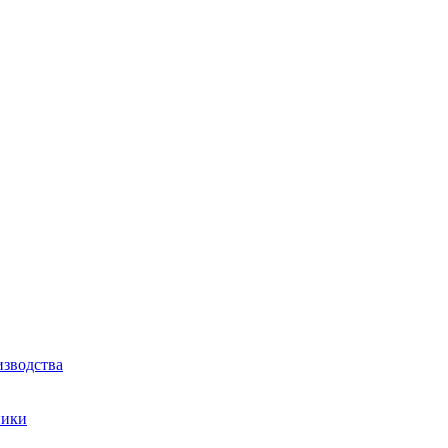
зводства
ники