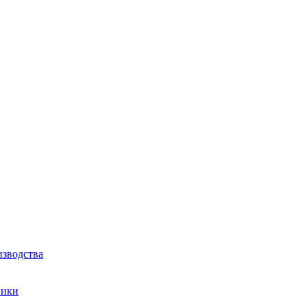
зводства
ники