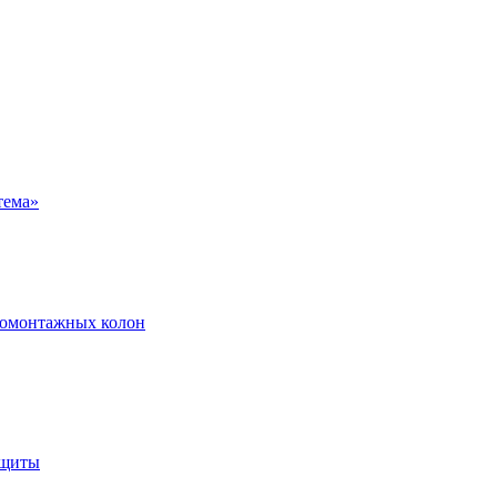
ромонтажных колон
ащиты