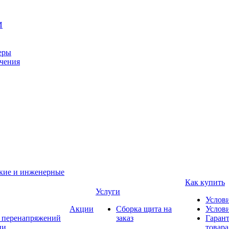
И
еры
ачения
ские и инженерные
Как купить
Услуги
Услов
Акции
Сборка щита на
Услови
т перенапряжений
заказ
Гарант
ии
товара