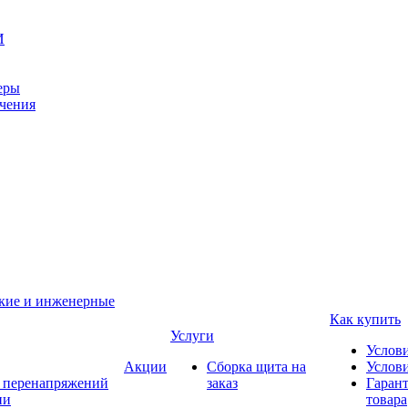
И
еры
ачения
ские и инженерные
Как купить
Услуги
Услов
Акции
Сборка щита на
Услови
т перенапряжений
заказ
Гарант
ии
товара